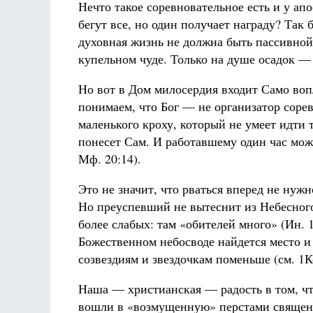
Нечто такое соревновательное есть и у ап
бегут все, но один получает награду? Так 
духовная жизнь не должна быть пассивной
купельном чуде. Только на душе осадок —
Но вот в Дом милосердия входит Само во
понимаем, что Бог — не организатор соре
маленького кроху, который не умеет идти 
понесет Сам. И работавшему один час може
Мф. 20:14).
Это не значит, что рваться вперед не нуж
Но преуспевший не вытеснит из Небесног
более слабых: там «обителей много» (Ин. 1
Божественном небосводе найдется место и
созвездиям и звездочкам поменьше (см. 1Ко
Наша — христианская — радость в том, чт
вошли в «возмущенную» перстами священ