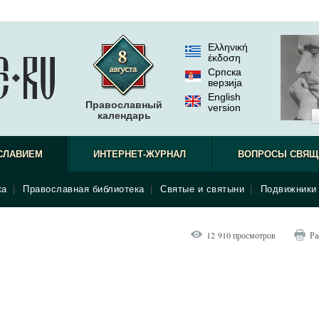
Ελληνική
έκδοση
Српска
верзиjа
English
Православный
version
календарь
СЛАВИЕМ
ИНТЕРНЕТ-ЖУРНАЛ
ВОПРОСЫ СВЯЩ
ка
|
Православная библиотека
|
Святые и святыни
|
Подвижники 
12 910 просмотров
Ра