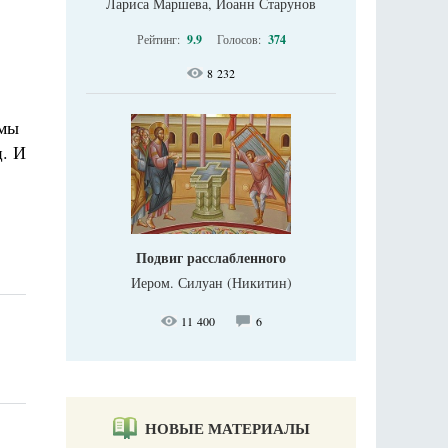
Лариса Маршева, Иоанн Старунов
Рейтинг:
9.9
Голосов:
374
8 232
 мы
ц. И
Подвиг расслабленного
Иером. Силуан (Никитин)
11 400
6
НОВЫЕ МАТЕРИАЛЫ