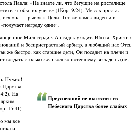
остола Павла: «Не знаете ли, что бегущие на ристалище
бегите, чтобы получить» (1Кор. 9:24). Мысль проста:
, вся она — рывок к Цели. Тот же намек виден и в
 «получает награду один».
площенное Милосердие. А осадок уходит. Ибо во Христе
внований и беспристрастный арбитр, а любящий нас Оте
так же быстро, как старшие дети, Он посадит на плечи и
т воздать столько же, сколько потевшему весь день (см.
но. Нужно!
о Царства
4:2). На
Преуспевший не вытеснит из
 ярким
Небесного Царства более слабых
р. 15:41).
о мы все
ника и