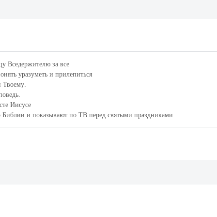
цу Вседержителю за все
понять уразуметь и прилепиться
и Твоему.
поведь.
исте Иисусе
о Библии и показывают по ТВ перед святыми праздниками