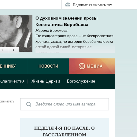
Подписаться на рассылку
О духовном значении прозы
Константина Воробьева
Марина Бирюкова
Его концлагерная проза – не беспросветная
хроника ужаса, но история борьбы человека
с этой адской силой, история ее
преодоления.
ЕННИКУ
НОВОСТИ
МЕДИА
благочестия
|
Жизнь Церкви
|
Богослужение
спечатать
НЕДЕЛЯ 4-Я ПО ПАСХЕ, О
РАССЛАБЛЕННОМ