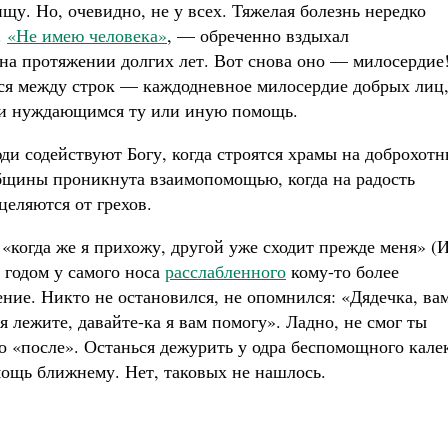
у. Но, очевидно, не у всех. Тяжелая болезнь нередко
.
«Не имею человека»
, — обреченно вздыхал
о на протяжении долгих лет. Вот снова оно — милосердие
тся между строк — каждодневное милосердие добрых лиц
ли нуждающимся ту или иную помощь.
юди содействуют Богу, когда строятся храмы на доброхот
общины проникнута взаимопомощью, когда на радость
целяются от грехов.
«когда же я прихожу, другой уже сходит прежде меня» (
за годом у самого носа
расслабленного
кому-то более
ние. Никто не остановился, не опомнился: «Дядечка, ва
я лежите, давайте-ка я вам помогу». Ладно, не смог ты
го «после». Останься дежурить у одра беспомощного кале
омощь ближнему. Нет, таковых не нашлось.