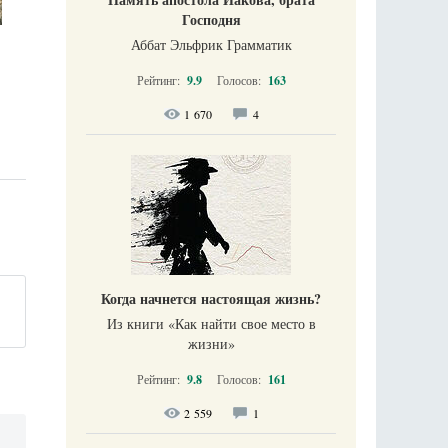
Господня
Аббат Эльфрик Грамматик
Рейтинг:
9.9
Голосов:
163
1 670
4
Когда начнется настоящая жизнь?
Из книги «Как найти свое место в
жизни​»
Рейтинг:
9.8
Голосов:
161
2 559
1