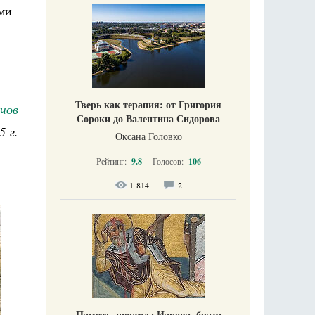
ми
Тверь как терапия: от Григория
чов
Сороки до Валентина Сидорова
5 г.
Оксана Головко
Рейтинг:
9.8
Голосов:
106
1 814
2
Память апостола Иакова, брата