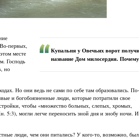
ние
 Во-первых,
Купальня у Овечьих ворот получ
этом месте
название Дом милосердия. Почему
м. Господь
, но
дах. Но они ведь не сами по себе там образовались. По
вые и богобоязненные люди, которые потратили свое
истройки, чтобы «множество больных, слепых, хромых,
 5:3), могли легче переносить зной дня и знобу ночи. И
стные люди, чем они питались? У кого-то, возможно, бы