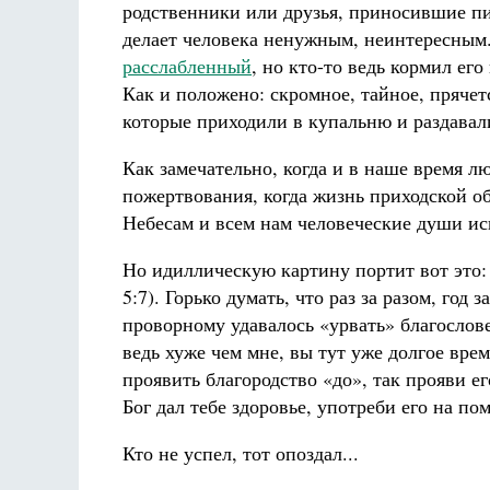
родственники или друзья, приносившие пищ
делает человека ненужным, неинтересным
расслабленный
, но кто-то ведь кормил ег
Как и положено: скромное, тайное, пряче
которые приходили в купальню и раздава
Как замечательно, когда и в наше время л
пожертвования, когда жизнь приходской 
Небесам и всем нам человеческие души ис
Но идиллическую картину портит вот это: 
5:7). Горько думать, что раз за разом, год 
проворному удавалось «урвать» благослове
ведь хуже чем мне, вы тут уже долгое врем
проявить благородство «до», так прояви е
Бог дал тебе здоровье, употреби его на п
Кто не успел, тот опоздал...