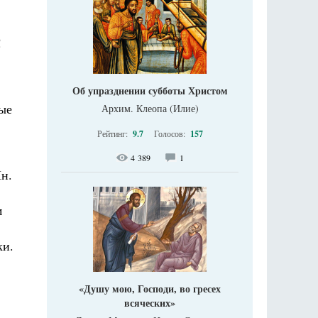
!
,
Об упразднении субботы Христом
ные
Архим. Клеопа (Илие)
Рейтинг:
9.7
Голосов:
157
4 389
1
Ин.
м
ки.
«Душу мою, Господи, во гресех
всяческих»