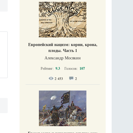
Европейский нацизм: корни, крона,
плоды. Часть 1
Александр Мосякин
Рейтинг:
9.3
Голосов:
107
2 453
2