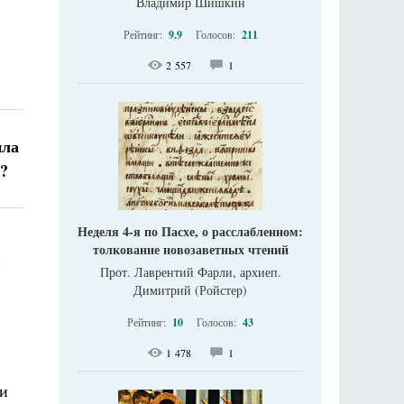
Владимир Шишкин
Рейтинг:
9.9
Голосов:
211
2 557
1
ила
?
Неделя 4-я по Пасхе, о расслабленном:
толкование новозаветных чтений
-
Прот. Лаврентий Фарли, архиеп.
Димитрий (Ройстер)
Рейтинг:
10
Голосов:
43
1 478
1
ли