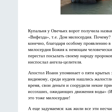
Купальня у Овечьих ворот получила назва
«Вифезда», т.е. Дом милосердия. Почему?
конечно, благодаря особому проявлению в 
милосердия Божия к немощам человечески
перестал посылать своему народу пророков
ниспослал ангела-целителя.
Апостол Иоанн упоминает о пяти крытых хо
видимому, среди иудеев нашлись жалостли
время, свои деньги и соорудили некие пр
иссохших, ожидающих движения воды» (Ин.
это тоже милосердие!
А еще задумаемся: как жили все эти несча