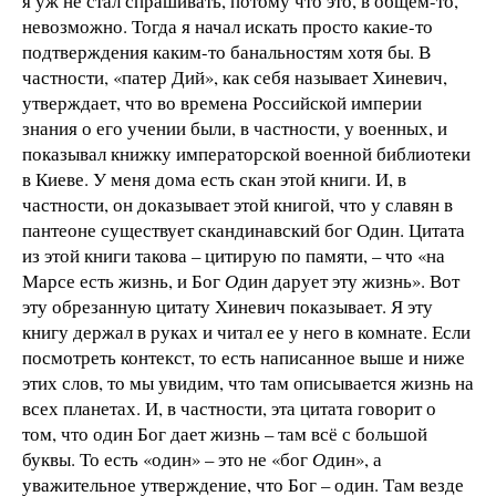
я уж не стал спрашивать, потому что это, в общем-то,
невозможно. Тогда я начал искать просто какие-то
подтверждения каким-то банальностям хотя бы. В
частности, «патер Дий», как себя называет Хиневич,
утверждает, что во времена Российской империи
знания о его учении были, в частности, у военных, и
показывал книжку императорской военной библиотеки
в Киеве. У меня дома есть скан этой книги. И, в
частности, он доказывает этой книгой, что у славян в
пантеоне существует скандинавский бог Один. Цитата
из этой книги такова – цитирую по памяти, – что «на
Марсе есть жизнь, и Бог
О
дин дарует эту жизнь». Вот
эту обрезанную цитату Хиневич показывает. Я эту
книгу держал в руках и читал ее у него в комнате. Если
посмотреть контекст, то есть написанное выше и ниже
этих слов, то мы увидим, что там описывается жизнь на
всех планетах. И, в частности, эта цитата говорит о
том, что один Бог дает жизнь – там всё с большой
буквы. То есть «один» – это не «бог
О
дин», а
уважительное утверждение, что Бог – один. Там везде