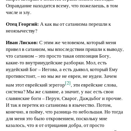
Оправдание находится всему, что пожелаешь, в том
числе и злу.
Отец Георгий:
А как вы от сатанизма перешли к
неоязычеству?
Иван Лисков:
С этим же человеком, который меня
привел в сатанизм, мы впоследствии пришли к выводу,
что сатанизм – это просто такая оппозиция Богу,
какие-то внутрииудейские разборки. Мол, есть
иудейский Бог – Иегова, а есть дьявол, который Ему
противостоит, – но мы же не евреи, не иудеи. Зачем
[2]
нам этот еврейский эгрегор
, эти еврейские слова,
система? Мы же славяне, а значит, у нас есть свои
славянские боги – Перун, Сварог, Даждьбог и прочие.
И так я перетек из сатанизма в язычество. Потом,
конечно, я пойму, что разница-то небольшая. Но тогда
для меня это было откровением, поскольку мне
казалось, что я от отрицания добра, от просто