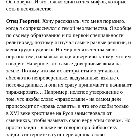
Он поверит. И это только один из тех мифов, которые
есть в неоязычестве.
Отец Георгий:
Хочу рассказать, что меня поразило,
когда я соприкоснулся с темой неоязычества. Я вообще
по своему образованию и по первой специальности
религиовед, поэтому я изучал самые разные религии, и
меня трудно удивить. Но мир неоязычества меня
поразил тем, насколько люди доверчивы к тому, что им
говорят. Наверное, это самые доверчивые люди на
земле. Потому что им их авторитеты могут давать
абсолютно непроверенные, выдуманные, взятые с
потолка данные, и они их сразу принимают и начинают
тиражировать… Например, нелепое утверждение о
том, что якобы слово «православие» на самом деле
происходит от «правь славить» и что его якобы только
в XVI веке христиане на Руси заимствовали от
язычников, чтобы называть свою веру этим словом. Но
просто зайди – я даже не говорю про библиотеку –
зайди в интернете в гугл-переводчик, слово