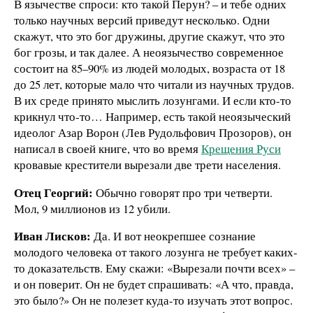
В язычестве спроси: кто такой Перун? – и тебе одних
только научных версий приведут несколько. Одни
скажут, что это бог дружины, другие скажут, что это
бог грозы, и так далее. А неоязычество современное
состоит на 85–90% из людей молодых, возраста от 18
до 25 лет, которые мало что читали из научных трудов.
В их среде принято мыслить лозунгами. И если кто-то
крикнул что-то… Например, есть такой неоязыческий
идеолог Азар Ворон (Лев Рудольфович Прозоров), он
написал в своей книге, что во время
Крещения Руси
кровавые крестители вырезали две трети населения.
Отец Георгий:
Обычно говорят про три четверти.
Мол, 9 миллионов из 12 убили.
Иван Лисков:
Да. И вот неокрепшее сознание
молодого человека от такого лозунга не требует каких-
то доказательств. Ему скажи: «Вырезали почти всех» –
и он поверит. Он не будет спрашивать: «А что, правда,
это было?» Он не полезет куда-то изучать этот вопрос.