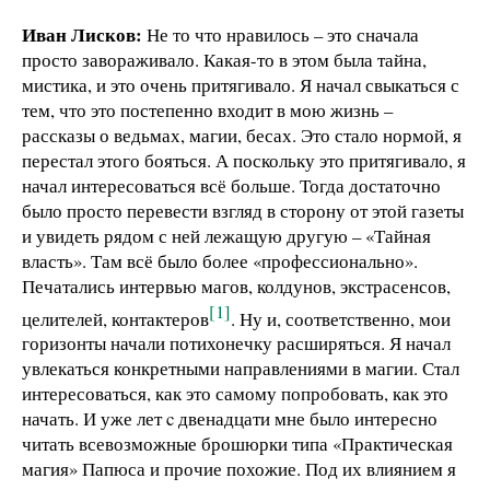
Иван Лисков:
Не то что нравилось – это сначала
просто завораживало. Какая-то в этом была тайна,
мистика, и это очень притягивало. Я начал свыкаться с
тем, что это постепенно входит в мою жизнь –
рассказы о ведьмах, магии, бесах. Это стало нормой, я
перестал этого бояться. А поскольку это притягивало, я
начал интересоваться всё больше. Тогда достаточно
было просто перевести взгляд в сторону от этой газеты
и увидеть рядом с ней лежащую другую – «Тайная
власть». Там всё было более «профессионально».
Печатались интервью магов, колдунов, экстрасенсов,
[1]
целителей, контактеров
. Ну и, соответственно, мои
горизонты начали потихонечку расширяться. Я начал
увлекаться конкретными направлениями в магии. Стал
интересоваться, как это самому попробовать, как это
начать. И уже лет c двенадцати мне было интересно
читать всевозможные брошюрки типа «Практическая
магия» Папюса и прочие похожие. Под их влиянием я