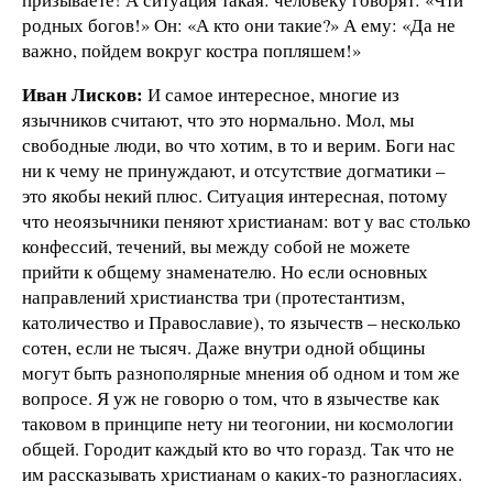
родных богов!» Он: «А кто они такие?» А ему: «Да не
важно, пойдем вокруг костра попляшем!»
Иван Лисков:
И самое интересное, многие из
язычников считают, что это нормально. Мол, мы
свободные люди, во что хотим, в то и верим. Боги нас
ни к чему не принуждают, и отсутствие догматики –
это якобы некий плюс. Ситуация интересная, потому
что неоязычники пеняют христианам: вот у вас столько
конфессий, течений, вы между собой не можете
прийти к общему знаменателю. Но если основных
направлений христианства три (протестантизм,
католичество и Православие), то язычеств – несколько
сотен, если не тысяч. Даже внутри одной общины
могут быть разнополярные мнения об одном и том же
вопросе. Я уж не говорю о том, что в язычестве как
таковом в принципе нету ни теогонии, ни космологии
общей. Городит каждый кто во что горазд. Так что не
им рассказывать христианам о каких-то разногласиях.