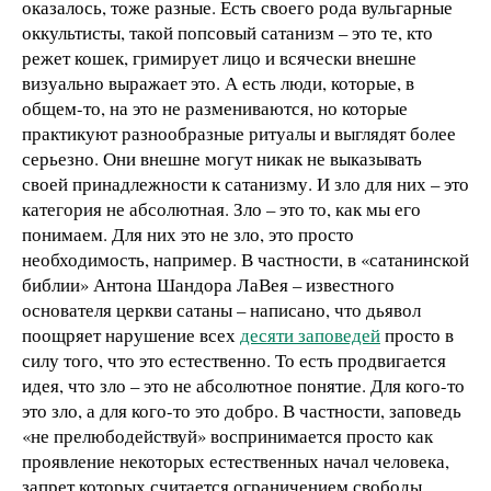
оказалось, тоже разные. Есть своего рода вульгарные
оккультисты, такой попсовый сатанизм – это те, кто
режет кошек, гримирует лицо и всячески внешне
визуально выражает это. А есть люди, которые, в
общем-то, на это не размениваются, но которые
практикуют разнообразные ритуалы и выглядят более
серьезно. Они внешне могут никак не выказывать
своей принадлежности к сатанизму. И зло для них – это
категория не абсолютная. Зло – это то, как мы его
понимаем. Для них это не зло, это просто
необходимость, например. В частности, в «сатанинской
библии» Антона Шандора ЛаВея – известного
основателя церкви сатаны – написано, что дьявол
поощряет нарушение всех
десяти заповедей
просто в
силу того, что это естественно. То есть продвигается
идея, что зло – это не абсолютное понятие. Для кого-то
это зло, а для кого-то это добро. В частности, заповедь
«не прелюбодействуй» воспринимается просто как
проявление некоторых естественных начал человека,
запрет которых считается ограничением свободы.