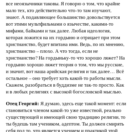
все неоязычники таковы. Я говорю о том, что крайне
мало тех, кто действительно что-то там изучают,
знают. А подавляющее большинство довольствуется
вот этими мультфильмами о язычестве, какими-то
мифами, байками и так далее. Любая идеология,
которая ложится на их гордыню и отрицает при этом
христианство, будет впитана ими. Ведь, по их мнению,
христианство – плохо. А что тогда, если не
христианство? На гордыньку-то что хорошо ляжет? На
гордыню хорошо ляжет теория о том, что мы русские,
и значит, вот наша арийская религия и так далее… Всё
остальное – оно требует хоть какой-то работы мысли.
Скажем, разобраться в буддизме не так-то просто. Как
и в любых религиях с высокой богословской мыслью.
Отец Георгий:
Я думаю, здесь еще такой момент: если
становиться членом какой-то уже известной, реально
существующей и имеющей свою традицию религии, то
ты будешь там учеником, адептом. Ты должен смирять
себя под то, что является учением и практикой этой