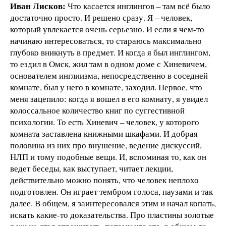
Иван Лисков:
Что касается инглингов – там всё было
достаточно просто. И решено сразу. Я – человек,
который увлекается очень серьезно. И если я чем-то
начинаю интересоваться, то стараюсь максимально
глубоко вникнуть в предмет. И когда я был инглингом,
то ездил в Омск, жил там в одном доме с Хиневичем,
основателем инглиизма, непосредственно в соседней
комнате, был у него в комнате, заходил. Первое, что
меня зацепило: когда я вошел в его комнату, я увидел
колоссальное количество книг по суггестивной
психологии. То есть Хиневич – человек, у которого
комната заставлена книжными шкафами. И добрая
половина из них про внушение, ведение дискуссий,
НЛП и тому подобные вещи. И, вспоминая то, как он
ведет беседы, как выступает, читает лекции,
действительно можно понять, что человек неплохо
подготовлен. Он играет тембром голоса, паузами и так
далее. В общем, я заинтересовался этим и начал копать,
искать какие-то доказательства. Про пластины золотые