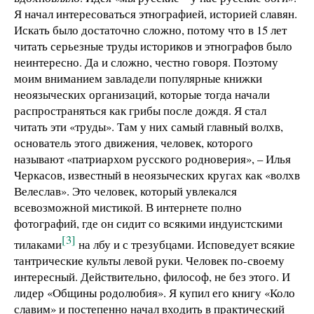
Я начал интересоваться этнографией, историей славян.
Искать было достаточно сложно, потому что в 15 лет
читать серьезные труды историков и этнографов было
неинтересно. Да и сложно, честно говоря. Поэтому
моим вниманием завладели популярные книжки
неоязыческих организаций, которые тогда начали
распространяться как грибы после дождя. Я стал
читать эти «труды». Там у них самый главный волхв,
основатель этого движения, человек, которого
называют «патриархом русского родноверия», – Илья
Черкасов, известный в неоязыческих кругах как «волхв
Велеслав». Это человек, который увлекался
всевозможной мистикой. В интернете полно
фотографий, где он сидит со всякими индуистскими
[3]
тилаками
на лбу и с трезубцами. Исповедует всякие
тантрические культы левой руки. Человек по-своему
интересный. Действительно, философ, не без этого. И
лидер «Общины родолюбия». Я купил его книгу «Коло
славим» и постепенно начал входить в практический