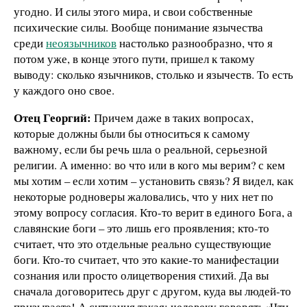
угодно. И силы этого мира, и свои собственные
психические силы. Вообще понимание язычества
среди
неоязычников
настолько разнообразно, что я
потом уже, в конце этого пути, пришел к такому
выводу: сколько язычников, столько и язычеств. То есть
у каждого оно свое.
Отец Георгий:
Причем даже в таких вопросах,
которые должны были бы относиться к самому
важному, если бы речь шла о реальной, серьезной
религии. А именно: во что или в кого мы верим? с кем
мы хотим – если хотим – установить связь? Я видел, как
некоторые родноверы жаловались, что у них нет по
этому вопросу согласия. Кто-то верит в единого Бога, а
славянские боги – это лишь его проявления; кто-то
считает, что это отдельные реально существующие
боги. Кто-то считает, что это какие-то манифестации
сознания или просто олицетворения стихий. Да вы
сначала договоритесь друг с другом, куда вы людей-то
призываете! А ситуация такая: человеку говорят: «Чти