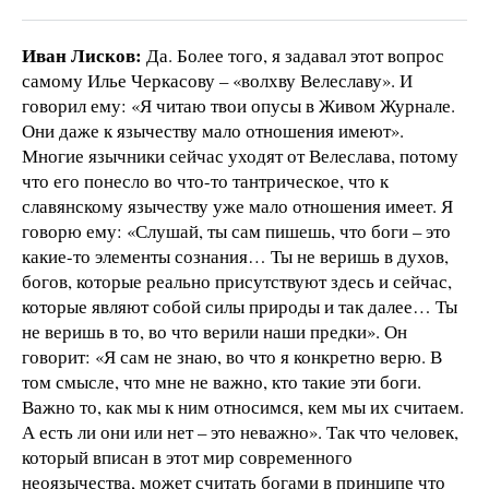
Иван Лисков:
Да. Более того, я задавал этот вопрос
самому Илье Черкасову – «волхву Велеславу». И
говорил ему: «Я читаю твои опусы в Живом Журнале.
Они даже к язычеству мало отношения имеют».
Многие язычники сейчас уходят от Велеслава, потому
что его понесло во что-то тантрическое, что к
славянскому язычеству уже мало отношения имеет. Я
говорю ему: «Слушай, ты сам пишешь, что боги – это
какие-то элементы сознания… Ты не веришь в духов,
богов, которые реально присутствуют здесь и сейчас,
которые являют собой силы природы и так далее… Ты
не веришь в то, во что верили наши предки». Он
говорит: «Я сам не знаю, во что я конкретно верю. В
том смысле, что мне не важно, кто такие эти боги.
Важно то, как мы к ним относимся, кем мы их считаем.
А есть ли они или нет – это неважно». Так что человек,
который вписан в этот мир современного
неоязычества, может считать богами в принципе что