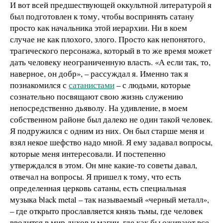
И вот всей предшествующей оккультной литературой я
был подготовлен к тому, чтобы воспринять сатану
просто как начальника этой иерархии. Ни в коем
случае не как плохого, злого. Просто как непонятого,
трагического персонажа, который в то же время может
дать человеку неограниченную власть. «А если так, то,
наверное, он добр», – рассуждал я. Именно так я
познакомился с
сатанистами
– с людьми, которые
сознательно посвящают свою жизнь служению
непосредственно дьяволу. На удивление, в моем
собственном районе был далеко не один такой человек.
Я подружился с одним из них. Он был старше меня и
взял некое шефство надо мной. Я ему задавал вопросы,
которые меня интересовали. И постепенно
утверждался в этом. Он мне какие-то советы давал,
отвечал на вопросы. Я пришел к тому, что есть
определенная церковь сатаны, есть специальная
музыка black metal – так называемый «черный металл»,
– где открыто прославляется князь тьмы, где человек
вводится в мир духов и магии, где как бы оживают все