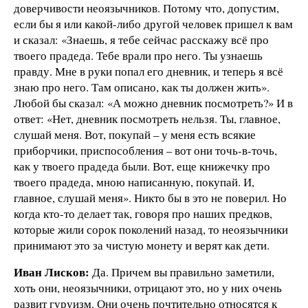
доверчивости неоязычников. Потому что, допустим,
если бы я или какой-либо другой человек пришел к вам
и сказал: «Знаешь, я тебе сейчас расскажу всё про
твоего прадеда. Тебе врали про него. Ты узнаешь
правду. Мне в руки попал его дневник, и теперь я всё
знаю про него. Там описано, как ты должен жить».
Любой бы сказал: «А можно дневник посмотреть?» И в
ответ: «Нет, дневник посмотреть нельзя. Ты, главное,
слушай меня. Вот, покупай – у меня есть всякие
приборчики, приспособления – вот они точь-в-точь,
как у твоего прадеда были. Вот, еще книжечку про
твоего прадеда, мною написанную, покупай. И,
главное, слушай меня». Никто бы в это не поверил. Но
когда кто-то делает так, говоря про наших предков,
которые жили сорок поколений назад, то неоязычники
принимают это за чистую монету и верят как дети.
Иван Лисков:
Да. Причем вы правильно заметили,
хоть они, неоязычники, отрицают это, но у них очень
развит гуруизм. Они очень почтительно относятся к