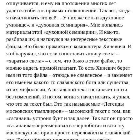
отшучивается, и ему на протяжении многих лет
удается избегать прямых столкновений. Так вот, когда
я начал копать это всё… У них же есть и «духовное
училище», и «духовная семинария». Мне попались
материалы этой «духовной семинарии». И как-то,
разбирая их, я наткнулся на интересные текстовые
файлы. Это было прямиком с компьютера Хиневича. И
я обнаружил, что если сопоставить книгу света –
«харатью света» – с тем, что было в этом файле, то
можно видеть прямой плагиат. То есть Хиневич берет
имя из того файла – отнюдь не славянское – и заменяет
его именем какого-то славянского бога или существа
из их мифологии. А остальной текст оставляет почти
без изменений. И потом, когда я начал искать, я узнал,
чт
о
это за текст был. Это так называемые «Легенды
московских тамплиеров» – масонский текст о том, как
«сатанаил» устроил бунт и так далее. Так вот он просто
«сатанаила» переименовал в «чернобога» и всю эту
масонскую историю просто переложил на славянский
лад. Таким образом получилась «книга света».