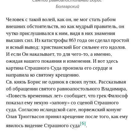
Святой равноапостольный Борис 
Болгарский
Человек с такой волей, как он, не мог стать рабом
внешних обстоятельств, но как мудрый правитель, он
чутко прислушивался к ним, видя в них знамения
высших сил. Из катастрофы 863 года он сделал простой
и ясный вывод: христианский Бог сильнее его идолов.
И если Он наказывает, то для чего-то, а именно,
ожидая нашего покаяния и изменения. И вот здесь
картина Страшного Суда пронзила его сердце и
направила ко святому крещению.
Св. князь Борис не одинок в своих путях. Рассказывая
об обращении святого равноапостольного Владимира,
«Повесть временных лет» сообщает, что грек Философ
показал ему некую «запону» со сценой Страшного
суда. Согласно исландской саге, норвежский конунг
Олав Трюггвасон принял крещение после того, как ему
[6]
явилось видение Страшного суда
.