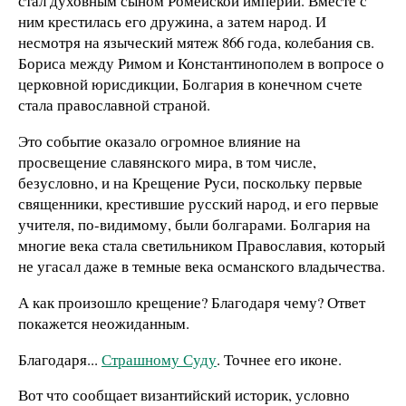
стал духовным сыном Ромейской империи. Вместе с
ним крестилась его дружина, а затем народ. И
несмотря на языческий мятеж 866 года, колебания св.
Бориса между Римом и Константинополем в вопросе о
церковной юрисдикции, Болгария в конечном счете
стала православной страной.
Это событие оказало огромное влияние на
просвещение славянского мира, в том числе,
безусловно, и на Крещение Руси, поскольку первые
священники, крестившие русский народ, и его первые
учителя, по-видимому, были болгарами. Болгария на
многие века стала светильником Православия, который
не угасал даже в темные века османского владычества.
А как произошло крещение? Благодаря чему? Ответ
покажется неожиданным.
Благодаря...
Страшному Суду
. Точнее его иконе.
Вот что сообщает византийский историк, условно