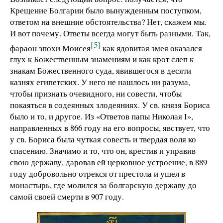
Крещение Болгарии было вынужденным поступком,
ответом на внешние обстоятельства? Нет, скажем мы.
И вот почему. Ответы всегда могут быть разными. Так,
[5]
фараон эпохи Моисея
как ядовитая змея оказался
глух к Божественным знамениям и как крот слеп к
знакам Божественного суда, явившегося в десяти
казнях египетских. У него не нашлось ни разума,
чтобы признать очевидного, ни совести, чтобы
покаяться в содеянных злодеяниях. У св. князя Бориса
было и то, и другое. Из «Ответов папы Николая Ι»,
направленных в 866 году на его вопросы, явствует, что
у св. Бориса была чуткая совесть и твердая воля ко
спасению. Значимо и то, что он, крестив и управив
свою державу, даровав ей церковное устроение, в 889
году добровольно отрекся от престола и ушел в
монастырь, где молился за болгарскую державу до
самой своей смерти в 907 году.