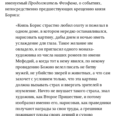
именуемый
Продолжатель Феофана
, о событиях,
непосредственно предшествующих крещению князя
Бориса:
«Князь Борис страстно любил охоту и пожелал в
одном доме, в котором нередко останавливался,
нарисовать картину, дабы днем и ночью иметь
услаждение для глаза. Такое желание им
овладело, и он пригласил одного монаха-
художника из числа наших ромеев по имени
Мефодий, а когда тот к нему явился, по некому
провидению Божию велел писать не битву
мужей, не убийство зверей и животных, а что сам
захочет с условием только, что эта картина
должна вызывать страх и ввергать зрителей в
изумление. Ничто не внушает такого страха, знал
художник, как Второе Пришествие, и потому
изобразил именно его, нарисовав, как праведники
получают награды за свои труды, а грешники
пожинают плоды своих деяний и сурово