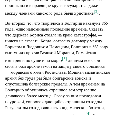
проникала и в правящие круги государства, даже
[2]
между членами ханского рода были христиане
.
Во-вторых, то, что творилось в Болгарии накануне 865
года, живо напоминало последние времена. Сказать,
что держава Бориса стояла на краю катастрофы, —
ничего не сказать. Когда, согласно договору между
Борисом и Людовиком Немецким, Болгария в 863 году
выступила против Великой Моравии, Ромейская
[3]
империя и по суше и по морю
двинула все свои
силы в болгарские земли на защиту своего союзника
— моравского князя Ростислава. Мощная византийская
армия без труда разбила болгарские войска и
опустошила болгарские пределы. А тем временем на
Болгарию обрушилось страшное землетрясение,
длившееся более месяца. Сразу за ним последовал
неурожай, сопровождающийся страшным голодом.
Результатом голода явились эпидемические болезни,
[4]