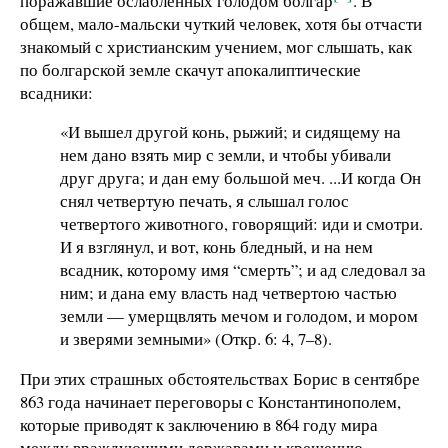
поражавшие ослабленных голодом болгар
. В
общем, мало-мальски чуткий человек, хотя бы отчасти
знакомый с христианским учением, мог слышать, как
по болгарской земле скачут апокалиптические
всадники:
«И вышел другой конь, рыжий; и сидящему на
нем дано взять мир с земли, и чтобы убивали
друг друга; и дан ему большой меч. ...И когда Он
снял четвертую печать, я слышал голос
четвертого животного, говорящий: иди и смотри.
И я взглянул, и вот, конь бледный, и на нем
всадник, которому имя “смерть”; и ад следовал за
ним; и дана ему власть над четвертою частью
земли — умерщвлять мечом и голодом, и мором
и зверями земными» (Откр. 6: 4, 7–8).
При этих страшных обстоятельствах Борис в сентябре
863 года начинает переговоры с Константинополем,
которые приводят к заключению в 864 году мира
между враждующими державами и крещению