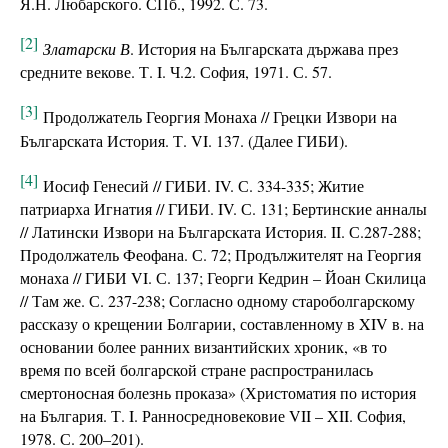
Я.Н. Любарского. СПб., 1992. С. 73.
[2]
Златарски В
. История на Българската държава през
средните векове. Т. I. Ч.2. София, 1971. С. 57.
[3]
Продолжатель Георгия Монаха // Грецки Извори на
Българската История. Т. VI. 137. (Далее ГИБИ).
[4]
Иосиф Генесий // ГИБИ. IV. С. 334-335; Житие
патриарха Игнатия // ГИБИ. IV. С. 131; Бертинские анналы
// Латински Извори на Българската История. II. С.287-288;
Продолжатель Феофана. С. 72; Продължителят на Георгия
монаха // ГИБИ VI. С. 137; Георги Кедрин – Йоан Скилица
// Там же. С. 237-238; Согласно одному староболгарскому
рассказу о крещении Болгарии, составленному в XIV в. на
основании более ранних византийских хроник, «в то
время по всей болгарской стране распространилась
смертоносная болезнь проказа» (Христоматия по история
на България. Т. I. Ранносредновековие VII – XII. София,
1978. С. 200–201).