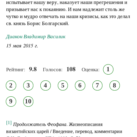
испытывает нашу веру, наказует наши прегрешения и
призывает нас к покаянию. И нам надлежит столь же
чутко и мудро отвечать на наши кризисы, как это делал
св. князь Борис Болгарский.
Диакон Владимир Василик
15 мая 2015 г.
9.8
108
1
Рейтинг:
Голосов:
Оценка:
2
3
4
5
6
7
8
9
10
[1]
Продолжатель Феофана
. Жизнеописания
византийских царей / Введение, перевод, комментарии