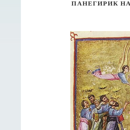
ПАНЕГИРИК Н
Разлуки не будет
Фредерика де Грааф