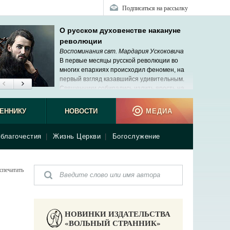
Подписаться на рассылку
О русском духовенстве накануне
революции
Воспоминания свт. Мардария Ускоковича
В первые месяцы русской революции во
многих епархиях происходил феномен, на
первый взгляд казавшийся удивительным.
Священники собирались излить ярость на
своих архиереев. Мне не раз пришлось
ь подобные сцены, но меня это не удивляло.
ЕННИКУ
НОВОСТИ
МЕДИА
благочестия
|
Жизнь Церкви
|
Богослужение
спечатать
НОВИНКИ ИЗДАТЕЛЬСТВА
«ВОЛЬНЫЙ СТРАННИК»