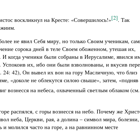
[2]
истос воскликнул на Кресте: «Совершилось!»
. Так
ожиим.
более не явил Себя миру, но только Своим ученикам, са
ечение сорока дней в теле Своем обоженном, утешая их,
. И когда ученики были собраны в Иерусалиме, явился и
. Успокоив их, ибо они были взволнованы, и вкусив пер
 24: 42), Он вывел их вон на гору Масличную, что близ
ме, «доколе не облекутся силою свыше», затем, «подняв
миг вознесся на небеса, охваченный светлым облаком (см.
 горе распялся, с горы вознесся на небо. Почему же Христ
вол неба, Церкви, рая, а долина – символ мира, болезни,
 и молился часто на горе, а на равнинном месте