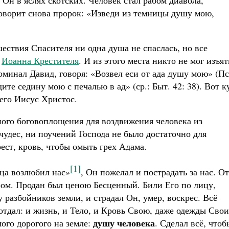
 Он в яслях скотских. Человек стал рабом диавола,
говорит снова пророк: «Изведи из темницы душу мою,
шествия Спасителя ни одна душа не спаслась, но все
о
Иоанна Крестителя
. И из этого места никто не мог изъят
минал Давид, говоря: «Возвел еси от ада душу мою» (Пс
ите седину мою с печалью в ад» (ср.: Быт. 42: 38). Вот к
его Иисус Христос.
ого боговоплощения для воздвижения человека из
чудес, ни поучений Господа не было достаточно для
ест, кровь, чтобы омыть грех Адама.
[1]
ца возлюбил нас»
, Он пожелал и пострадать за нас. О
аром. Продан был ценою Бесценный. Били Его по лицу,
 разбойников земли, и страдал Он, умер, воскрес. Всё
 отдал: и жизнь, и Тело, и Кровь Свою, даже одежды Свои
душу человека
мого дорогого на земле:
. Сделал всё, чтоб