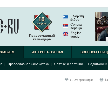
Ελληνική
έκδοση
Српска
верзиjа
English
Православный
version
календарь
наблюдат
СЛАВИЕМ
ИНТЕРНЕТ-ЖУРНАЛ
ВОПРОСЫ СВЯЩ
ка
|
Православная библиотека
|
Святые и святыни
|
Подвижники 
11 098 просмотров
Ра