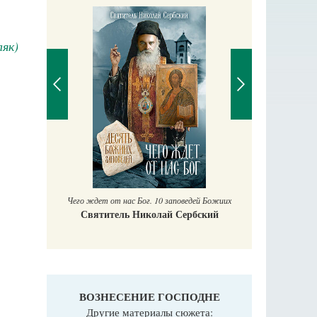
як)
П
Е
аучись у
Чего ждет от нас Бог. 10 заповедей Божиих
Святитель Николай Сербский
ВОЗНЕСЕНИЕ ГОСПОДНЕ
Другие материалы сюжета: