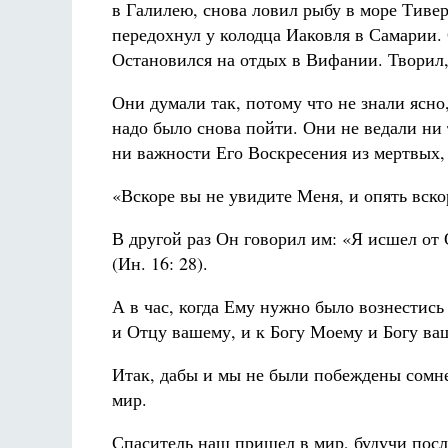
в Галилею, снова ловил рыбу в море Тиве
передохнул у колодца Иаковля в Самарии.
Остановился на отдых в Вифании. Творил,
Они думали так, потому что не знали ясно
надо было снова пойти. Они не ведали ни
ни важности Его Воскресения из мертвых, 
«Вскоре вы не увидите Меня, и опять вско
В другой раз Он говорил им: «Я исшел от 
(Ин. 16: 28).
А в час, когда Ему нужно было вознестись
и Отцу вашему, и к Богу Моему и Богу ваш
Итак, дабы и мы не были побеждены сомне
мир.
Спаситель наш пришел в мир, будучи посл