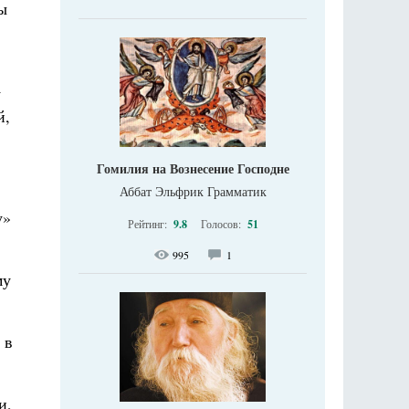
ы
у
й,
Гомилия на Вознесение Господне
Аббат Эльфрик Грамматик
у»
Рейтинг:
9.8
Голосов:
51
995
1
му
 в
и,