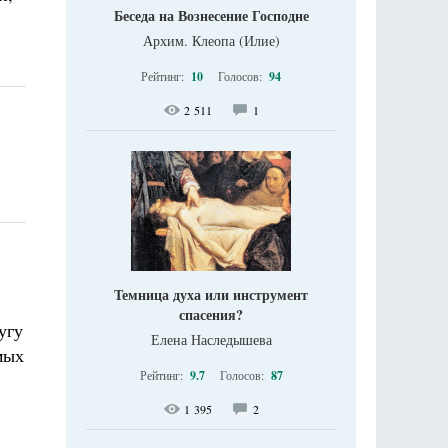
Беседа на Вознесение Господне
Архим. Клеопа (Илие)
Рейтинг:
10
Голосов:
94
2 511
1
Темница духа или инструмент
спасения?
угу
Елена Наследышева
мых
Рейтинг:
9.7
Голосов:
87
1 395
2