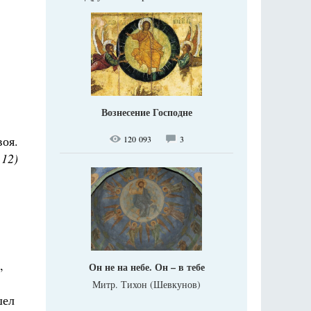
Вознесение Господне
воя.
120 093
3
 12)
,
Он не на небе. Он – в тебе
Митр. Тихон (Шевкунов)
шел