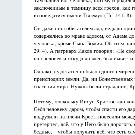
Там нашел Бог человека, потому и родился
заключенным в темницу всех грехов, как 
исповедатися имени Твоему» (Пс. 141: 8).
Он даже стал обитателем ада, ведь до при
содержались во мраке адовом, от Адама д
человека, кроме Сына Божия. Об этом напо
29: 4). А патриарх Иаков говорил: «Не свод
пал человек и откуда должен был вывести 
Однако недостаточно было одного смиренн
преисподних земли. Да, ни Божественных 
спасения мира. Нужны были страдание, Кр
Потому, поскольку Иисус Христос «до кон
Себя человеку даром, чтобы спасти его д
водрузили на плечи Крест, повесили между
претерпел, всё, что у Него было дорогого,
бедные, – чтобы получить всё, что есть са