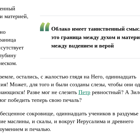
венный
и материей,
Облако имеет таинственный смыс
Оно
это граница между духом и матери
граница
между в
дением и верой
и
сутствует
глубину
ческом.
 земле, остались, с жалостью глядя на Него, одиннадцать
ия! Может, для того и были созданы слезы, чтобы они о
чающихся! Разве мог не слезить
Петр
ревностный? А Зил
ог победить теперь свою печаль?
х бесценное сокровище, одиннадцать учеников в раздумье
ние маслины, и скалы, и вокруг Иерусалима и древнего
доумением и печалью.