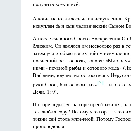
получить всех и всё.
А когда наполнилась чаша искупления, Хр
искуплен был сын человеческий Сыном Б
А после славного Своего Воскресения Он 
близким. Он являлся им несколько раз в т
затем уча и объясняя им тайну искупления
последний раз Господь, говоря: «Мир вам»
ними «печеной рыбы и сотового меда» (Лк.
Вифании, научил их оставаться в Иерусали
[3]
руки Свои, благословил их»
– и в этот 
Деян. 1: 9).
На горе родился, на горе преобразился, на
так любил гору? Потому что гора – это сим
жизни сей столь мятежной. Потому Господь
проповедовал.