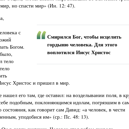
ир, но спасти мир» (Ин. 12: 47).
а,
еловека с
Смирился Бог, чтобы исцелить
Божий
гордыню человека. Для этого
лать Богом.
воплотился Иисус Христос
 было,
л тело
 тело
ить
Иисус Христос и пришел в мир.
 нашел его там, где оставил: на возделывании поля, в кр
 себе подобным, поклоняющимся идолам, погрязшим в са
 состояния, как говорит сам Давид: «а человек, в чести
нным, уподобися им» (ср.: Пс. 48: 13).