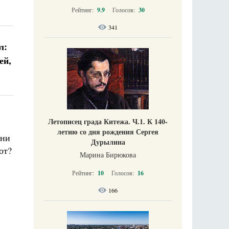
Рейтинг:
9.9
Голосов:
30
341
л:
ей,
Летописец града Китежа. Ч.1. К 140-
летию со дня рождения Сергея
дни
Дурылина
от?
Марина Бирюкова
Рейтинг:
10
Голосов:
16
166