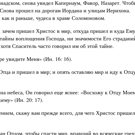
риадском, снова увидел Капернаум, Фавор, Назарет. Чтоб
 Снова прошел на дорогам Иордана и улицам Иерихона.
 как и раньше, чудеса в храме Соломоновом.
, зачем пришел Христос в мир, откуда пришел и куда Ем
 тайны воплощения Господа, ни значимости Его страдани
хотя Спаситель часто говорил им об этой тайне.
ре увидите Меня» (Ин. 16: 16).
Отца и пришел в мир; и опять оставляю мир и иду к Отц
 на небеса, Он говорил еще яснее: «Восхожу к Отцу Мое
ему» (Ин. 20: 17).
нием, скажу вам прежде всего, для чего Христос пришел
ан Отцом, чтобы спасти мир, впавший во всяческие грех