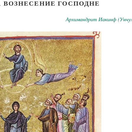
А ВОЗНЕСЕНИЕ ГОСПОДНЕ
Архимандрит Иакинф (Унчул
Великомученик Георгий Победоносец. Н
святого
Роман Котов
Как найти своё место в жизни
Кирилл Мурышев