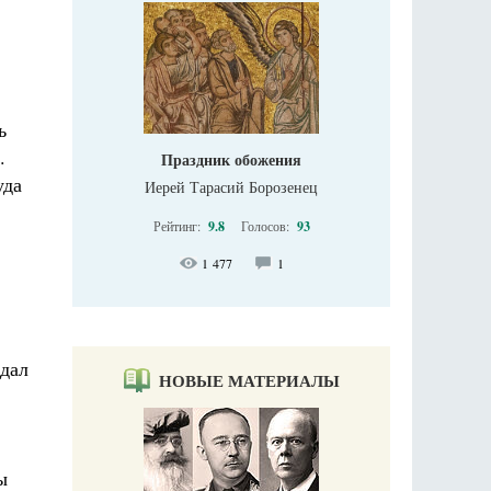
ь
.
Праздник обожения
уда
Иерей Тарасий Борозенец
Рейтинг:
9.8
Голосов:
93
1 477
1
тдал
НОВЫЕ МАТЕРИАЛЫ
ы