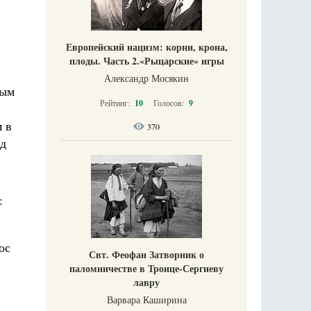
Европейский нацизм: корни, крона,
плоды. Часть 2.«Рыцарские» игры
Александр Мосякин
мым
Рейтинг:
10
Голосов:
9
м в
370
ед
:
ос
Свт. Феофан Затворник о
паломничестве в Троице-Сергиеву
лавру
Варвара Каширина