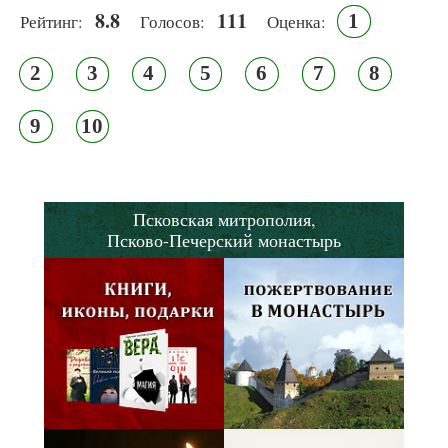
8.8
111
1
Рейтинг:
Голосов:
Оценка:
2
3
4
5
6
7
8
9
10
Псковская митрополия,
Псково-Печерский монастырь