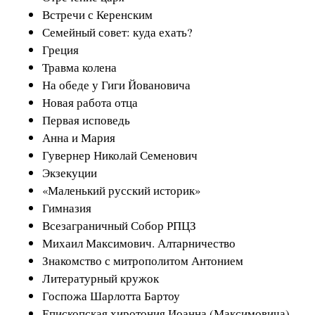
Встречи с Керенским
Семейный совет: куда ехать?
Греция
Травма колена
На обеде у Гиги Йовановича
Новая работа отца
Первая исповедь
Анна и Мария
Гувернер Николай Семенович
Экзекуции
«Маленький русский историк»
Гимназия
Всезаграничный Собор РПЦЗ
Михаил Максимович. Алтарничество
Знакомство с митрополитом Антонием
Литературный кружок
Госпожа Шарлотта Бартоу
Епископская хиротония Иоанна (Максимовича)