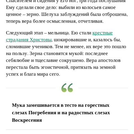
Спасителем и сидения у Его ног, три года послушания
Ему сделали свое дело: выбили из колосьев самое
ценное – зерно. Шелуха заблуждений была отброшена,
теперь вера более осмысленная, отчетливая.
Следующий этап – мельница. Ею стали
крестные
страдания Христовы
, шокировавшие и, казалось бы,
сломившие учеников. Тем не менее, их вере это пошло
на пользу. Зерна становятся мук
о
й: последнее
себялюбие и тщеславие сокрушено. Вера апостолов
перестала быть эгоистичной, притязать на земной
успех и блага мира сего.
Мука замешивается в тесто на горестных
слезах Погребения и на радостных слезах
Воскресения