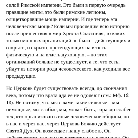
силой Римской империи. Это были в первую очередь
правящие элиты, это были римские легионы,
олицетворявшие мощь империи. И где теперь эта
человеческая мощь? Если мы проследим всю историю
после пришествия в мир Христа Спасителя, то каких
только мощных организаций не было – действующих и
открыто, и скрыто, претендующих на власть
физическую и на власть духовную, – но этих
организаций больше не существует, а те, что есть,
уйдут из истории рода человеческого, как уходили все
предыдущие.
Но Церковь будет существовать всегда, до скончания
века, потому что врата ада ее не одолеют (см.: Мф. 16:
18). Не потому, что мы с вами такие сильные – мы
немощные, мы слабые, мы, может быть, гораздо слабее
тех, кто организован в иные человеческие общины, но
в нас и через нас, через Церковь Божию действует
Святой Дух. Он возмещает нашу слабость, Он
действует там, где нам не хватает сил и разумения, Он