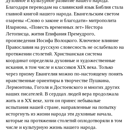
духовное и культурное развитие нашего народа.
Благодаря переводам на славянский язык Библия стала
главной книгой нашего народа. Евангельским светом
озарены «Слово о законе и благодати» митрополита
Илариона, «Повесть временных лет» Нестора
Летописца, жития Епифания Премудрого,
произведения Иосифа Волоцкого. Ключевое влияние
Православия на русскую словесность не ослабевало на
протяжении столетий. Христианская система
координат определяла духовные и художественные
искания, в том числе и классиков XIX века. Только
через призму Евангелия можно по-настоящему понять
нравственные ориентиры в творчестве Пушкина,
Лермонтова, Гоголя и Достоевского и многих других
наших писателей. В сердцах людей вера продолжала
жить и в XX веке, хотя он принес небывалые
испытания нашей стране, направленные на попытку
исторгнуть из жизни народа эти духовные начала,
которые на протяжении столетий оплодотворяли в том
числе и культурную жизнь нашего народа.