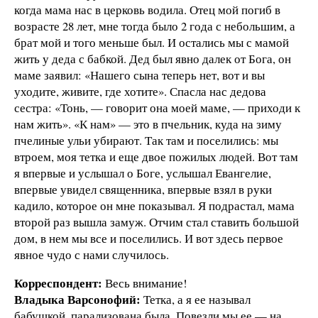
когда мама нас в церковь водила. Отец мой погиб в
возрасте 28 лет, мне тогда было 2 года с небольшим, а
брат мой и того меньше был. И остались мы с мамой
жить у деда с бабкой. Дед был явно далек от Бога, он
маме заявил: «Нашего сына теперь нет, вот и вы
уходите, живите, где хотите». Спасла нас дедова
сестра: «Тонь, — говорит она моей маме, — приходи к
нам жить». «К нам» — это в пчельник, куда на зиму
пчелиные ульи убирают. Так там и поселились: мы
втроем, моя тетка и еще двое пожилых людей. Вот там
я впервые и услышал о Боге, услышал Евангелие,
впервые увидел священника, впервые взял в руки
кадило, которое он мне показывал. Я подрастал, мама
второй раз вышла замуж. Отчим стал ставить большой
дом, в нем мы все и поселились. И вот здесь первое
явное чудо с нами случилось.
Корреспондент:
Весь внимание!
Владыка Варсонофий:
Тетка, а я ее называл
бабушкой, парализована была. Повезли мы ее — на