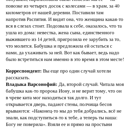
повозке из четырех досок с колесами — в храм, за 40
километров от нашей деревни. Поставили там
напротив Распятия. И видит она, что женщина какая-то
вся в слезах стоит. Подозвала к себе, оказалось, что та
ушла из дома: невестка, жена сына, единственного
выжившего из 14 детей, пригрозила ее зарубить за то,
что молится. Бабушка и предложила ей остаться с
нами, да ухаживать за ней. Вот как бывает, ведь надо
было встретиться нам именно в это время в этом месте!
Корреспондент:
Вы еще про один случай хотели
рассказать.
Владыка Варсонофий:
Да, второй случай. Читала моя
бабушка как-то пророка Иону, и не верит тому, что он
в чреве кита мог находиться так долго. И тут
открывается дверь, падают стены, полчища бесов
врываются: «Наконец-то мы до тебя добрались, всё не
знали, как подступиться-то к тебе, а теперь ты наша:
Богу не поверила». Взяли ее и прямо на простыни