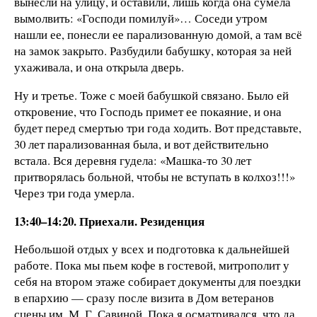
вынесли на улицу, и оставили, лишь когда она сумела
вымолвить: «Господи помилуй»… Соседи утром
нашли ее, понесли ее парализованную домой, а там всё
на замок закрыто. Разбудили бабушку, которая за ней
ухаживала, и она открыла дверь.
Ну и третье. Тоже с моей бабушкой связано. Было ей
откровение, что Господь примет ее покаяние, и она
будет перед смертью три года ходить. Вот представьте,
30 лет парализованная была, и вот действительно
встала. Вся деревня гудела: «Машка-то 30 лет
притворялась больной, чтобы не вступать в колхоз!!!»
Через три года умерла.
13:40–14:20. Приехали. Резиденция
Небольшой отдых у всех и подготовка к дальнейшей
работе. Пока мы пьем кофе в гостевой, митрополит у
себя на втором этаже собирает документы для поездки
в епархию — сразу после визита в Дом ветеранов
сцены им. М. Г. Савиной. Пока я осматривался, что да