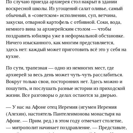
По случаю приезда архиерея стол накрыт в здании
воскресной школы. Из угощений салат оливье, самый
обычный, в «советском» исполнении, суп, ветчина,
закуски, отварной картофель с отбивной. Соки, вода,
немного вина за архиерейским столом — чтобы
поздравить юбиляра уже в неформальной обстановке.
Ничего изысканного, как многим представляется,
здесь нет: каждый может приготовить всё это у себя на
кухне.
По сути, трапезная — одно из немногих мест, где
архиерей за весь день может чуть-чуть расслабиться.
Вокруг только свои, посторонних нет. Здесь можно и
пошутить, и послушать разные истории из приходской
жизни. Все разговоры о делах остаются за дверью.
— У нас на Афоне отец Иеремия (игумен Иеремия
(Алехин), настоятель Пантелеимонова монастыря на
Афоне. — Прим. ред.) в этом году отмечает столетие,
— митрополит начинает поздравление. — Представьте,