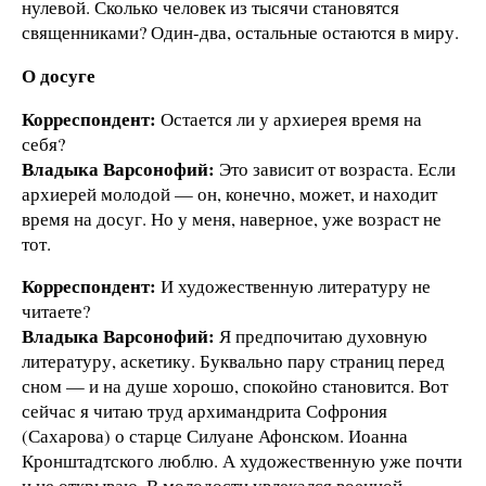
нулевой. Сколько человек из тысячи становятся
священниками? Один-два, остальные остаются в миру.
О досуге
Корреспондент:
Остается ли у архиерея время на
себя?
Владыка Варсонофий:
Это зависит от возраста. Если
архиерей молодой — он, конечно, может, и находит
время на досуг. Но у меня, наверное, уже возраст не
тот.
Корреспондент:
И художественную литературу не
читаете?
Владыка Варсонофий:
Я предпочитаю духовную
литературу, аскетику. Буквально пару страниц перед
сном — и на душе хорошо, спокойно становится. Вот
сейчас я читаю труд архимандрита Софрония
(Сахарова) о старце Силуане Афонском. Иоанна
Кронштадтского люблю. А художественную уже почти
и не открываю. В молодости увлекался военной