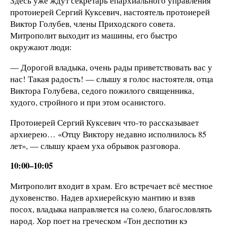
Здесь уже ждут секретарь епархиального управления
протоиерей Сергий Куксевич, настоятель протоиерей
Виктор Голубев, члены Приходского совета.
Митрополит выходит из машины, его быстро
окружают люди:
— Дорогой владыка, очень рады приветствовать вас у
нас! Такая радость! — слышу я голос настоятеля, отца
Виктора Голубева, седого пожилого священника,
худого, стройного и при этом осанистого.
Протоиерей Сергий Куксевич что-то рассказывает
архиерею… «Отцу Виктору недавно исполнилось 85
лет», — слышу краем уха обрывок разговора.
10:00–10:05
Митрополит входит в храм. Его встречает всё местное
духовенство. Надев архиерейскую мантию и взяв
посох, владыка направляется на солею, благословлять
народ. Хор поет на греческом «Тон деспотин кэ