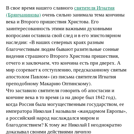
В свое время нашего славного
святителя Игнатия
(Брянчанинова)
очень сильно занимала тема кончины
века и Второго пришествия Христова. Его
заинтересованность этими важными духовными
вопросами оставила свой след и в его эпистолярном
наследии: «В наших северных краях разным
благочестивым людям бывают разительные сонные
видения страшного Второго Христова пришествия,
отчего и заключаем, что кончина есть при дверех. А
мир созревает к отступлению, предсказанному святым
апостолом Павлом» (из письма святителя Игнатия
преподобному Макарию Оптинскому).
Что заставило святителя говорить об апостасии и
кончине века в то время (а на дворе был 1842 год),
когда Россия была могущественным государством, ее
императора Николая I называли «жандармом Европы»,
а российский народ наслаждался миром и
благоденствием? К тому же Николай I неоднократно
доказывал своими действиями личную