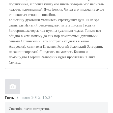
подвижнике, я прочла книгу его писем,которые мог написать
человек исполненный Духа Божия. Читая его письма,на душе
становиться тепло и спокойно,
во истину духовный утешитель страждущих душ. И не зря
святитель Игнатий рекомендовал читать письма Георгия
Затворника,которые так нужны духовным чадам. Только вот
обидно в чем: почему до сих пор почитаемый духовными
отцами Оптинскими (его портрет находился в келье
Амвросия), святителя Игнатия,Георгий Задонский Затворник
не канонизирован? Я надеюсь на милость Божию и
помощь,что Георгий Затворник будет прославлен в лике
Святых.
6 июня 2015, 16:34
Гость
Спасибо, очень интересно.