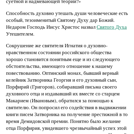
суетной и надмевающей теории?»
Способность духовно утешать души человеческие есть
особый, тезоименитый Святому Духу дар Божий.
Недаром Господь Иисус Христос назвал
Святого Духа
Утешителем.
Сокрушение же святителя Игнатия о духовно-
нравственном состоянии российского общества
хорошо становится понятным еще и из следующего
обстоятельства, имеющего отношение к нашему
повествованию. Оптинский монах, бывший верный
келейник Затворника Георгия и его духовный сын,
Порфирий (Григоров), собиравший письма своего
духовного отца и издававший их вместе со старцем
Макарием (Ивановым), обратился за помощью к
святителю. Он попросил его содействия в выдвижении
книги писем Затворника на получение престижной в то
время Демидовской премии. Понятно было желание
отца Порфирия, увидевшего чрезвычайный успех этой