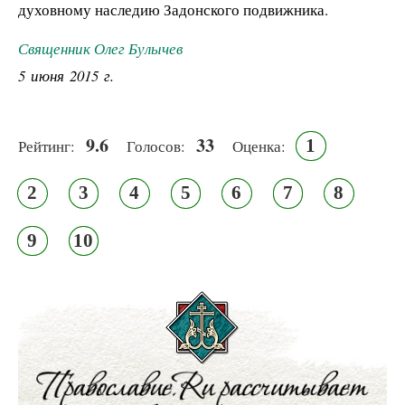
духовному наследию Задонского подвижника.
Священник Олег Булычев
5 июня 2015 г.
9.6
33
1
Рейтинг:
Голосов:
Оценка:
2
3
4
5
6
7
8
9
10