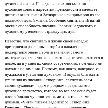
духовной жизни. Нередко в своих письмах он
духовные советы адресатам преподносит в качестве
цитат из книги писем Затворника или примеров из его
подвижнической жизни. Особенно святитель Игнатий
оценил способность писаний Георгия Задонского к
духовному утешению страждущих душ.
Известно, что святитель в жизни своей нередко
претерпевал различные скорби и нападения:
подвергался опале с волеизъявления самого
императора, клеветники и сплетники не оставляли его в
покое, да и у многих своих современников он часто не
находил понимания. Поэтому, как никто, наверное, он
нуждался в утешении духовном. И вкушая благодать
утешения из писаний Затворника, святитель всем
своим духовным чадам и родным предлагал это
духовное врачевство, которое во все времена будет
востребовано чувствительными христианскими
душами. «Читай письма Задонского Затворника
Георгия… Предуховная книжка, наполненная