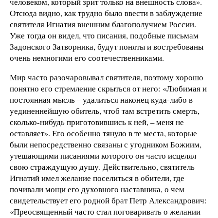
человеком, который зрит только на внешность слова».
Отсюда видно, как трудно было ввести в заблуждение
святителя Игнатия внешним благополучием России.
Уже тогда он видел, что писания, подобные письмам
Задонского Затворника, будут поняты и востребованы
очень немногими его соотечественниками.
Мир часто разочаровывал святителя, поэтому хорошо
понятно его стремление скрыться от него: «Любимая и
постоянная мысль – удалиться наконец куда-либо в
уединеннейшую обитель, чтоб там встретить смерть,
сколько-нибудь приготовившись к ней, – меня не
оставляет». Его особенно тянуло в те места, которые
были непосредственно связаны с угодником Божиим,
утешающими писаниями которого он часто исцелял
свою страждущую душу. Действительно, святитель
Игнатий имел желание поселиться в обители, где
почивали мощи его духовного наставника, о чем
свидетельствует его родной брат Петр Александрович:
«Преосвященный часто стал поговаривать о желании