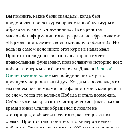
Вы помните, какие были скандалы, когда был
представлен проект курса православной культуры в
образовательных учреждениях? Все средства
массовой информации тогда разразились фразочками:
«Церковь опять лезет в воспитательную область!». Но
ведь на самом деле никто этот курс не навязывал.
Просто хотели донести, что наша страна имеет
православный фундамент, православную историю всех
побед, а теперь мы всё это теряем. Даже в
Великой
Отечественной войне
мы победили, потому что
проснулся национальный дух. Когда мы осознали, что
мы воюем не с немцами, не с фашистской коалицией, а
со злом, тогда эта великая Победа и стала возможна.
Сейчас уже раскрываются исторические факты, как во
время войны Сталин обращался к людям не
«товарищи», а «братья и сестры», как открывались
храмы. Просто стало понятно, что химерой нельзя
победить. Эта химера в итоге в 1990-м году и рухнула,