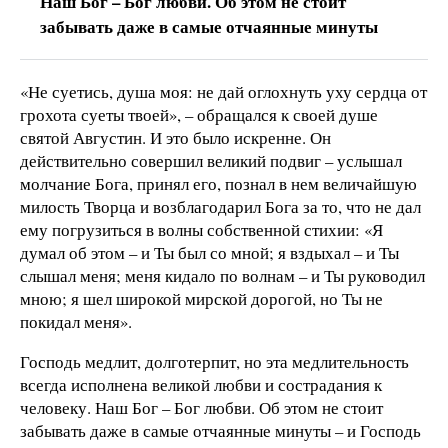
Наш Бог – Бог любви. Об этом не стоит
забывать даже в самые отчаянные минуты
«Не суетись, душа моя: не дай оглохнуть уху сердца от
грохота суеты твоей», – обращался к своей душе
святой Августин. И это было искренне. Он
действительно совершил великий подвиг – услышал
молчание Бога, принял его, познал в нем величайшую
милость Творца и возблагодарил Бога за то, что не дал
ему погрузиться в волны собственной стихии: «Я
думал об этом – и Ты был со мной; я вздыхал – и Ты
слышал меня; меня кидало по волнам – и Ты руководил
мною; я шел широкой мирской дорогой, но Ты не
покидал меня».
Господь медлит, долготерпит, но эта медлительность
всегда исполнена великой любви и сострадания к
человеку. Наш Бог – Бог любви. Об этом не стоит
забывать даже в самые отчаянные минуты – и Господь