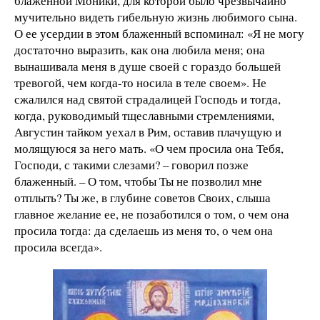
блаженной Моники, для которой было чрезвычайно
мучительно видеть гибельную жизнь любимого сына.
О ее усердии в этом блаженный вспоминал: «Я не могу
достаточно выразить, как она любила меня; она
вынашивала меня в душе своей с гораздо большей
тревогой, чем когда-то носила в теле своем». Не
сжалился над святой страдалицей Господь и тогда,
когда, руководимый тщеславными стремлениями,
Августин тайком уехал в Рим, оставив плачущую и
молящуюся за него мать. «О чем просила она Тебя,
Господи, с такими слезами? – говорил позже
блаженный. – О том, чтобы Ты не позволил мне
отплыть? Ты же, в глубине советов Своих, слыша
главное желание ее, не позаботился о том, о чем она
просила тогда: да сделаешь из меня то, о чем она
просила всегда».