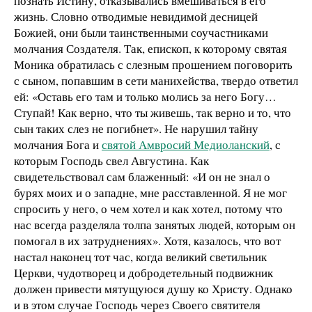
познать Истину, отказывались вмешиваться в его
жизнь. Словно отводимые невидимой десницей
Божией, они были таинственными соучастниками
молчания Создателя. Так, епископ, к которому святая
Моника обратилась с слезным прошением поговорить
с сыном, попавшим в сети манихейства, твердо ответил
ей: «Оставь его там и только молись за него Богу…
Ступай! Как верно, что ты живешь, так верно и то, что
сын таких слез не погибнет». Не нарушил тайну
молчания Бога и
святой Амвросий Медиоланский
, с
которым Господь свел Августина. Как
свидетельствовал сам блаженный: «И он не знал о
бурях моих и о западне, мне расставленной. Я не мог
спросить у него, о чем хотел и как хотел, потому что
нас всегда разделяла толпа занятых людей, которым он
помогал в их затруднениях». Хотя, казалось, что вот
настал наконец тот час, когда великий светильник
Церкви, чудотворец и добродетельный подвижник
должен привести мятущуюся душу ко Христу. Однако
и в этом случае Господь через Своего святителя