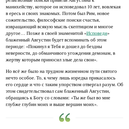
манихейству, которое он исповедовал 10 лет, вовлекая
в ересь и своих знакомых. Потом был Рим, новое
сожительство, философские поиски счастья,
извращающий всякую мысль скептицизм и многое
другое… Позже в своей знаменитой «
Исповеди
»
блаженный Августин будет вспоминать об этом
периоде: «Покинул я Тебя и дошел до бездны
неверности, до обманчивого угождения демонам, в
жертву которым приносил злые дела свои».
Но всё же было на трудном жизненном пути святого
нечто особое. То, к чему лишь изредка прикасалось
его сердце и что с таким упорством отвергал разум. Об
этом свидетельствовал сам блаженный Августин,
обращаясь к Богу со словами: «Ты же был во мне
глубже глубин моих и выше вершин моих».