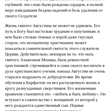
глубиной, эти слова были рождены сердцем, в полной
мере изведавшим бездны падений и боль удаления от
своего Создателя.
Жизнь святого Августина не может не удивлять. Его
путь к Богу был настолько трудным и запутанным, в
нем было столько темных и порой даже гнусных
сторон, что неопытному христианину может
показаться сомнительной святость этого служителя
Церкви. Действительно, невзирая на то, что мать
святого, блаженная Моника, была ревностной
христианкой, стремившейся и сына своего воспитать в
духе христианского учения, юноша Августин не очень
старался подражать ее добродетелям. Во время
обучения в Карфагене он вел распущенную жизнь в
кругу разнузданных сверстников. Его жизненным
правилом становится это: «любить и быть любиму». Он
вступает в сожительство с женщиной, от которой у
него рождается единственный сын. Первые
религиозные поиски привели Августина к