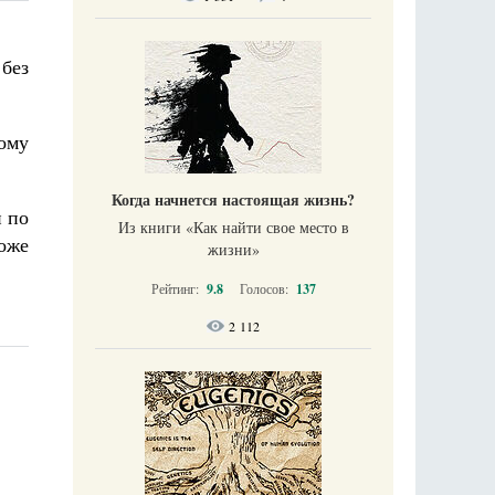
 без
ому
Когда начнется настоящая жизнь?
и по
Из книги «Как найти свое место в
оже
жизни​»
Рейтинг:
9.8
Голосов:
137
2 112