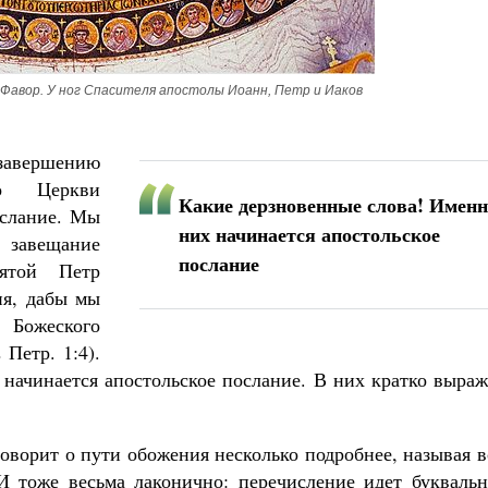
 Фавор. У ног Спасителя апостолы Иоанн, Петр и Иаков
Великомученик Георгий Победоносец. Н
завершению
святого
Роман Котов
о Церкви
Как найти своё место в жизни
Какие дерзновенные слова! Именн
Кирилл Мурышев
ослание. Мы
них начинается апостольское
 завещание
послание
вятой Петр
ия, дабы мы
 Божеского
 Петр. 1:4).
 начинается апостольское послание. В них кратко выра
говорит о пути обожения несколько подробнее, называя 
И тоже весьма лаконично: перечисление идет буквальн