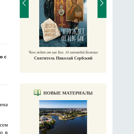
П
Е
аучись у
Чего ждет от нас Бог. 10 заповедей Божиих
о с
Святитель Николай Сербский
НОВЫЕ МАТЕРИАЛЫ
жена
всем
о в