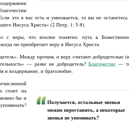
воздержании
 благочестии
сли это в вас есть и умножается, то вы не останетесь
шего Иисуса Христа» (2 Петр. 1: 5-8).
но с веры, что вполне понятно: путь к Божественн
когда он приобретает веру в Иисуса Христа.
детель». Между прочим, и веру считают добродетелью (
тельность» — разве не добродетель?
Благочестие
— т
бя и воздержание, и братолюбие.
речисленной
но стоит на
 можно бы и
Получается, остальные звенья
 упоминать?
можно переставить, а некоторые
звенья не упоминать?