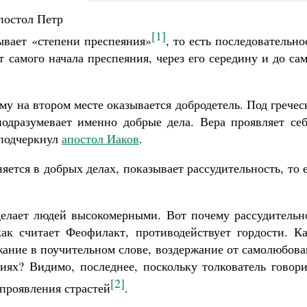
постол Петр
[1]
ывает «степени преспеяния»
, то есть последовательно
 самого начала преспеяния, через его середину и до са
му на втором месте оказывается добродетель. Под грече
одразумевает именно добрые дела. Вера проявляет себ
 подчеркнул
апостол Иаков
.
ется в добрых делах, показывает рассудительность, то 
делает людей высокомерными. Вот почему рассудительн
ак считает Феофилакт, противодействует гордости. Ка
ржание в поучительном слове, воздержание от самолюбов
иях? Видимо, последнее, поскольку толкователь говори
[2]
 проявления страстей
.