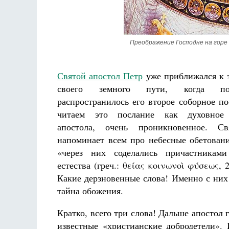
Преображение Господне на горе
Святой апостол Петр
уже приближался к 
Разлуки не будет
своего земного пути, когда п
Фредерика де Грааф
распространилось его второе соборное п
читаем это послание как духовное
апостола, очень проникновенное. С
напоминает всем про небесные обетован
«через них соделались причастниками
естества (греч.: θείας κοινωνοὶ φύσεως, 2
Какие дерзновенные слова! Именно с них
тайна обожения.
Кратко, всего три слова! Дальше апостол 
известные «христианские добродетели». 