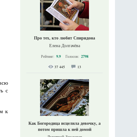
Про тех, кто любит Спиридона
Елена Долгачёва
Рейтинг:
9.9
Голосов:
2798
37 445
13
всю
ь с
м к
Как Богородица исцелила девочку, а
потом пришла к ней домой
Дмитрий Злодорев