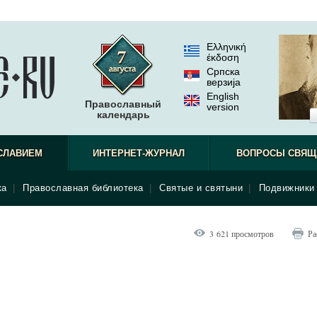
Ελληνική
έκδοση
Српска
верзиjа
English
Православный
version
календарь
приходит
СЛАВИЕМ
ИНТЕРНЕТ-ЖУРНАЛ
ВОПРОСЫ СВЯЩ
ка
|
Православная библиотека
|
Святые и святыни
|
Подвижники 
3 621 просмотров
Ра