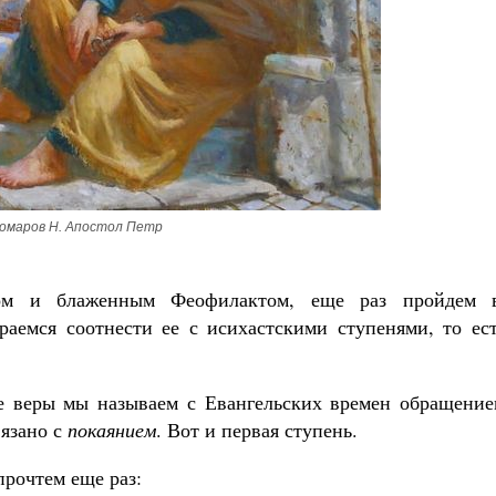
омаров Н. Апостол Петр
ром и блаженным Феофилактом, еще раз пройдем 
раемся соотнести ее с исихастскими ступенями, то ест
ие веры мы называем с Евангельских времен обращение
вязано с
покаянием
. Вот и первая ступень.
прочтем еще раз: