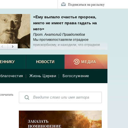
Подписаться на рассылку
«Ему выпало счастье пророка,
никто не имеет права гадать на
него»
Прот. Анатолий Правдолюбов
Мы противопоставляли отрадное
прискорбному, и находили, что отрадное
настолько в жизни нашей превозмогает, что
о прискорбном и трудном даже и говорить не
ся.
ЕННИКУ
НОВОСТИ
МЕДИА
благочестия
|
Жизнь Церкви
|
Богослужение
спечатать