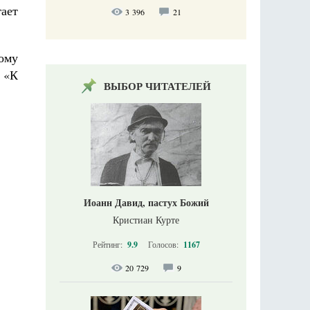
ает
3 396
21
ому
 «К
ВЫБОР ЧИТАТЕЛЕЙ
Иоанн Давид, пастух Божий
Кристиан Курте
Рейтинг:
9.9
Голосов:
1167
20 729
9