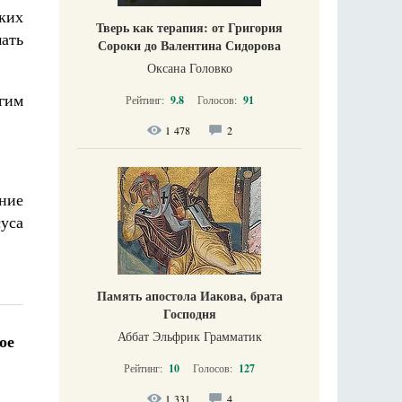
ьких
Тверь как терапия: от Григория
мать
Сороки до Валентина Сидорова
Оксана Головко
угим
Рейтинг:
9.8
Голосов:
91
1 478
2
ние
уса
Память апостола Иакова, брата
Господня
Аббат Эльфрик Грамматик
ое
Рейтинг:
10
Голосов:
127
1 331
4