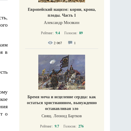
Европейский нацизм: корни, крона,
плоды. Часть 1
сть,
Александр Мосякин
мого
Рейтинг:
9.4
Голосов:
89
2 067
1
ским
я в
есть
ому
Бремя меча и исцеление сердца: как
кое
остаться христианином, вынужденно
ания
останавливая зло
т о
Свящ. Леонид Бартков
Рейтинг:
9.7
Голосов:
276