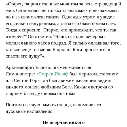
«Старец творил огненные молитвы за весь страждущий
мир. Он молился не только за знакомых и незнакомых,
но и за своих клеветников. Однажды утром я увидел
его сильно изнурённым, а глаза его были полны слёз.
Тогда я спросил: “Старче, что происходит, что ты так
изнурён?” Он ответил: “Чадо, сегодня вечером я
молился много часов подряд. Я сильно оплакивал того,
кто клевещет на меня. Я просил Бога просветить и
спасти его душу”«.
Архимандрит Елисей, игумен монастыря
Симонопетра: «
Старец Иосиф
был мерилом, эталоном
для Святой Горы, он был движим желанием видеть
каждого монаха любящим Бога. Каждая встреча со
старцем была духовным опытом».
Почтим светлую память старца, вспомнив его
духовные наставления:
Не огорчай никого