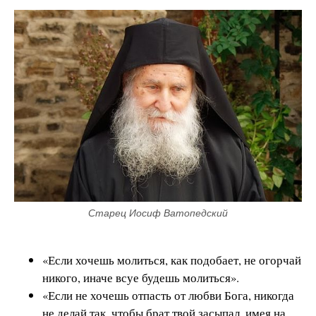
Старец Иосиф Ватопедский
«Если хочешь молиться, как подобает, не огорчай
никого, иначе всуе будешь молиться».
«Если не хочешь отпасть от любви Бога, никогда
не делай так, чтобы брат твой засыпал, имея на