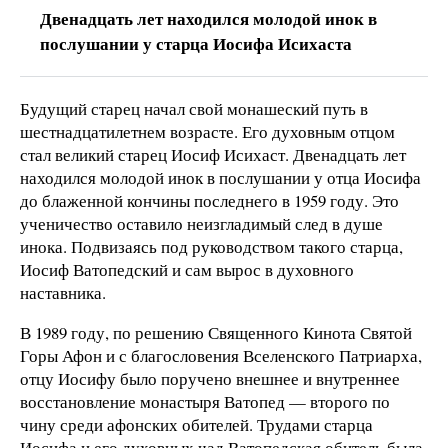
Двенадцать лет находился молодой инок в
послушании у старца Иосифа Исихаста
Будущий старец начал свой монашеский путь в
шестнадцатилетнем возрасте. Его духовным отцом
стал великий старец Иосиф Исихаст. Двенадцать лет
находился молодой инок в послушании у отца Иосифа
до блаженной кончины последнего в 1959 году. Это
ученичество оставило неизгладимый след в душе
инока. Подвизаясь под руководством такого старца,
Иосиф Ватопедский и сам вырос в духовного
наставника.
В 1989 году, по решению Священного Кинота Святой
Горы Афон и с благословения Вселенского Патриарха,
отцу Иосифу было поручено внешнее и внутреннее
восстановление монастыря Ватопед — второго по
чину среди афонских обителей. Трудами старца
Иосифа и его духовных чад Ватопедская обитель была