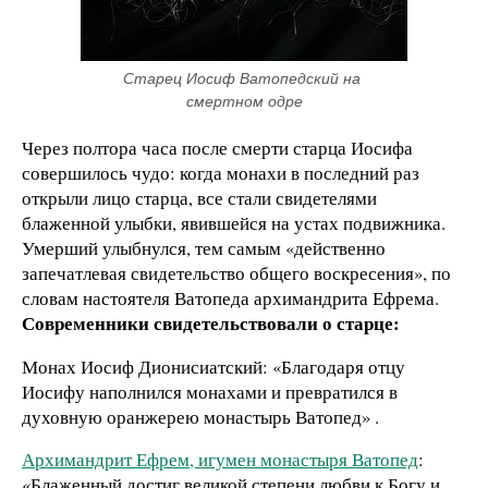
Старец Иосиф Ватопедский на 
смертном одре
Через полтора часа после смерти старца Иосифа
совершилось чудо: когда монахи в последний раз
открыли лицо старца, все стали свидетелями
блаженной улыбки, явившейся на устах подвижника.
Умерший улыбнулся, тем самым «действенно
запечатлевая свидетельство общего воскресения», по
словам настоятеля Ватопеда архимандрита Ефрема.
Современники свидетельствовали о старце:
Монах Иосиф Дионисиатский: «Благодаря отцу
Иосифу наполнился монахами и превратился в
духовную оранжерею монастырь Ватопед» .
Архимандрит Ефрем, игумен монастыря Ватопед
:
«Блаженный достиг великой степени любви к Богу и