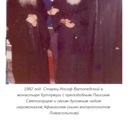
1982 год. Старец Иосиф Ватопедский в 
монастыре Кутлумуш с преподобным Паисием 
Святогорцем и своим духовным чадом 
иеромонахом Афанасием (ныне митрополитом 
Лимасольским)