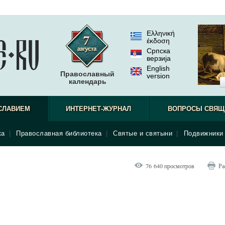
Ελληνική
έκδοση
Српска
верзиjа
English
Православный
version
календарь
СЛАВИЕМ
ИНТЕРНЕТ-ЖУРНАЛ
ВОПРОСЫ СВЯЩ
ка
|
Православная библиотека
|
Святые и святыни
|
Подвижники 
76 640 просмотров
Ра