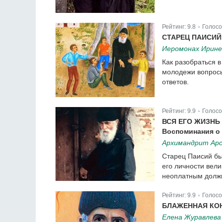
Рейтинг:
9.8
Голосо
|
СТАРЕЦ ПАИСИЙ
Иеромонах Ирине
Как разобраться в
молодежи вопросы
ответов.
Рейтинг:
9.9
Голосо
|
ВСЯ ЕГО ЖИЗНЬ
Воспоминания о
Архимандрит Арс
Старец Паисий бы
его личности вел
неоплатным дол
Рейтинг:
9.9
Голосо
|
БЛАЖЕННАЯ КО
Елена Журавлева