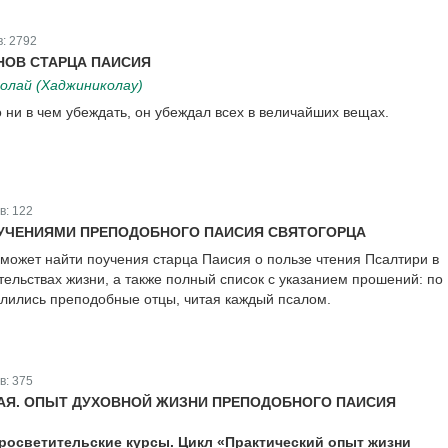
в:
2792
НОВ СТАРЦА ПАИСИЯ
лай (Хаджиниколау)
 ни в чем убеждать, он убеждал всех в величайших вещах.
в:
122
ОУЧЕНИЯМИ ПРЕПОДОБНОГО ПАИСИЯ СВЯТОГОРЦА
сможет найти поучения старца Паисия о пользе чтения Псалтири в
тельствах жизни, а также полный список с указанием прошений: по
лились преподобные отцы, читая каждый псалом.
в:
375
АЯ. ОПЫТ ДУХОВНОЙ ЖИЗНИ ПРЕПОДОБНОГО ПАИСИЯ
осветительские курсы. Цикл «Практический опыт жизни