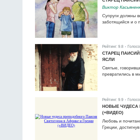
СТАРЕЦ ПАИСИЙ
Виктор Касьянен
Супруги должны вв
заботящийся и о 
Рейтинг:
9.8
Голосо
|
СТАРЕЦ ПАИСИЙ
ЯСЛИ
Святые, говоривши
превратились в м
Рейтинг:
9.9
Голосо
|
НОВЫЕ ЧУДЕСА 
(+ВИДЕО)
Любовь и почитан
Греции, достигнув