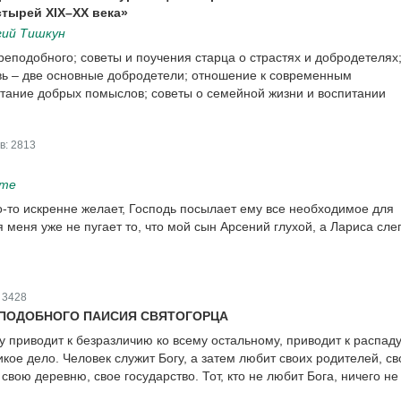
тырей XIX–XX века»
гий Тишкун
еподобного; советы и поучения старца о страстях и добродетелях
ь – две основные добродетели; отношение к современным
тание добрых помыслов; советы о семейной жизни и воспитании
в:
2813
йте
о-то искренне желает, Господь посылает ему все необходимое для
 меня уже не пугает то, что мой сын Арсений глухой, а Лариса сле
:
3428
ЕПОДОБНОГО ПАИСИЯ СВЯТОГОРЦА
у приводит к безразличию ко всему остальному, приводит к распаду
икое дело. Человек служит Богу, а затем любит своих родителей, св
 свою деревню, свое государство. Тот, кто не любит Бога, ничего не