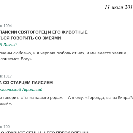
11 июля 201
в:
1094
ПАИСИЙ СВЯТОГОРЕЦ И ЕГО ЖИВОТНЫЕ,
ТЬСЯ ГОВОРИТЬ СО ЗМЕЯМИ
й Лысый
лнены любовью, и я черпаю любовь от них, и мы вместе хвалим,
клоняемся Богу».
в:
1317
А СО СТАРЦЕМ ПАИСИЕМ
асольский Афанасий
е говорит: «Ты из нашего рода». – А я ему: «Геронда, вы из Кипра?
овый».
в:
700