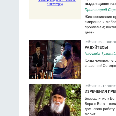
выдающихся пас
Протоиерей Сер
Жизнеописание пр
смирение и любов
проблемам; воспи
детей.
Рейтинг:
9.9
Голосо
|
РАДУЙТЕСЬ!
Надежда Тузина
Когда человек чег
спасения! Сегодня
Рейтинг:
9
Голосов
|
ИЗРЕЧЕНИЯ ПР
Безразличие к Бог
Вера в Бога – вел
дом, свою работу,
любит.