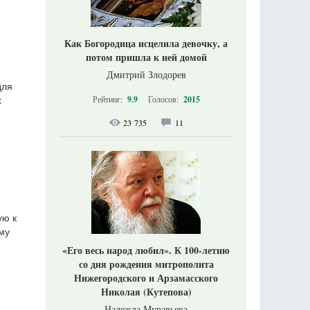
Как Богородица исцелила девочку, а
потом пришла к ней домой
Дмитрий Злодорев
для
Рейтинг:
9.9
Голосов:
2015
х
23 735
11
ую к
му
«Его весь народ любил». К 100-летию
со дня рождения митрополита
Нижегородского и Арзамасского
Николая (Кутепова)
Надежда Муравьева