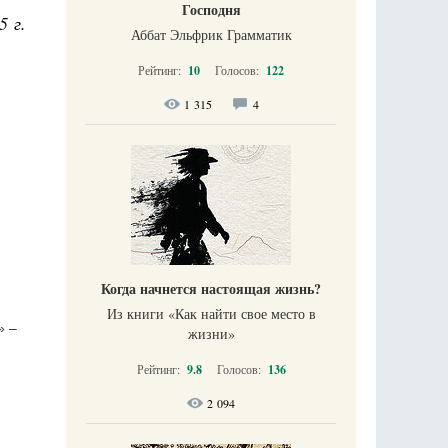
Господня
5 г.
Аббат Эльфрик Грамматик
Рейтинг:
10
Голосов:
122
1 315
4
Когда начнется настоящая жизнь?
Из книги «Как найти свое место в
» –
жизни​»
Рейтинг:
9.8
Голосов:
136
2 094