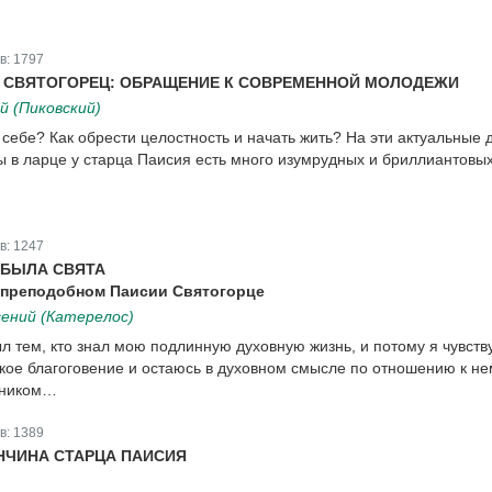
в:
1797
 СВЯТОГОРЕЦ: ОБРАЩЕНИЕ К СОВРЕМЕННОЙ МОЛОДЕЖИ
й (Пиковский)
 себе? Как обрести целостность и начать жить? На эти актуальные 
 в ларце у старца Паисия есть много изумрудных и бриллиантовы
в:
1247
 БЫЛА СВЯТА
 преподобном Паисии Святогорце
ений (Катерелос)
л тем, кто знал мою подлинную духовную жизнь, и потому я чувств
икое благоговение и остаюсь в духовном смысле по отношению к не
жником…
в:
1389
НЧИНА СТАРЦА ПАИСИЯ