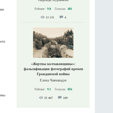
Рейтинг:
9.8
Голосов:
481
век
13 131
4
кто
«Жертвы колчаковщины»:
фальсификация фотографий времен
Гражданской войны
Елена Чавчавадзе
Рейтинг:
9.1
Голосов:
856
 мы
32 467
169