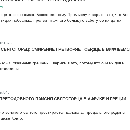
 О КРИЗИСЕ СЕМЬИ И ЕГО ПРЕОДОЛЕНИИ
ко
ерять свою жизнь Божественному Промыслу и верить в то, что Бог,
птицах небесных, проявит намного большую заботу об их детях.
в:
1095
 СВЯТОГОРЕЦ: СМИРЕНИЕ ПРЕТВОРЯЕТ СЕРДЦЕ В ВИФЛЕЕМС
е: «Я окаянный грешник», верили в это, потому что очи их души
икроскопы.
в:
946
ПРЕПОДОБНОГО ПАИСИЯ СВЯТОГОРЦА В АФРИКЕ И ГРЕЦИИ
ие великого святого простирается далеко за пределы его родины
 даже Конго.