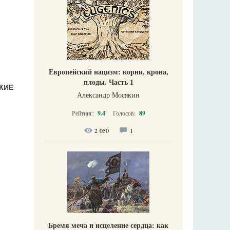
Европейский нацизм: корни, крона,
плоды. Часть 1
КИЕ
Александр Мосякин
Рейтинг:
9.4
Голосов:
89
2 050
1
Бремя меча и исцеление сердца: как