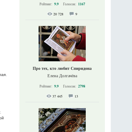
Рейтинг:
9.9
Голосов:
1167
20 728
9
;
Про тех, кто любит Спиридона
пая.
Елена Долгачёва
Рейтинг:
9.9
Голосов:
2798
37 445
13
.
ой