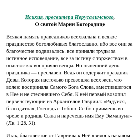
Исихия, пресвитера Иерусалимского
,
О святой Марии Богородице
Всякая память праведников всехвальна и всякое
празднество боголюбивых благославно, ибо все они за
благочестие подвизались, все приняли труды за
истинное исповедание, все за истину с торжеством в
опасностях восприяли венцы. Но нынешний день
праздника — преславен. Ведь он содержит праздник
Девы, Которая настолько превзошла всех жен, что
волею восприняла Самого Бога Слова, вместившегося
в Нее и не стеснившего Себя. К ней первый возопил
первенствующий из Архангелов Гавриил: «Радуйся,
благодатная, Господь с Тобою. Се бо приимешь во
чреве и родишь Сына и наречешь имя Ему Эммануил»
(Лк. 1:28, 31).
Итак, благовестие от Гавриила к Ней явилось началом