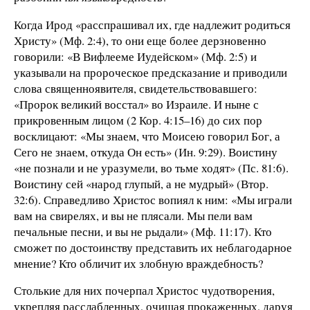
Когда Ирод «расспрашивал их, где надлежит родиться
Христу» (Мф. 2:4), то они еще более дерзновенно
говорили: «В Вифлееме Иудейском» (Мф. 2:5) и
указывали на пророческое предсказание и приводили
слова священноявителя, свидетельствовавшего:
«Пророк великий восстал» во Израиле. И ныне с
прикровенным лицом (2 Кор. 4:15–16) до сих пор
восклицают: «Мы знаем, что Моисею говорил Бог, а
Сего не знаем, откуда Он есть» (Ин. 9:29). Воистину
«не познали и не уразумели, во тьме ходят» (Пс. 81:6).
Воистину сей «народ глупый, а не мудрый» (Втор.
32:6). Справедливо Христос вопиял к ним: «Мы играли
вам на свирелях, и вы не плясали. Мы пели вам
печальные песни, и вы не рыдали» (Мф. 11:17). Кто
сможет по достоинству представить их неблагодарное
мнение? Кто обличит их злобную враждебность?
Столькие для них почерпал Христос чудотворения,
укрепляя расслабленных, очищая прокаженных, даруя