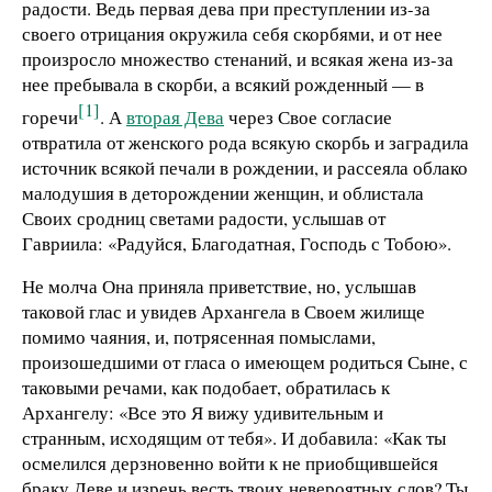
радости. Ведь первая дева при преступлении из-за
своего отрицания окружила себя скорбями, и от нее
произросло множество стенаний, и всякая жена из-за
нее пребывала в скорби, а всякий рожденный — в
[1]
горечи
. А
вторая Дева
через Свое согласие
отвратила от женского рода всякую скорбь и заградила
источник всякой печали в рождении, и рассеяла облако
малодушия в деторождении женщин, и облистала
Своих сродниц светами радости, услышав от
Гавриила: «Радуйся, Благодатная, Господь с Тобою».
Не молча Она приняла приветствие, но, услышав
таковой глас и увидев Архангела в Своем жилище
помимо чаяния, и, потрясенная помыслами,
произошедшими от гласа о имеющем родиться Сыне, с
таковыми речами, как подобает, обратилась к
Архангелу: «Все это Я вижу удивительным и
странным, исходящим от тебя». И добавила: «Как ты
осмелился дерзновенно войти к не приобщившейся
браку Деве и изречь весть твоих невероятных слов? Ты