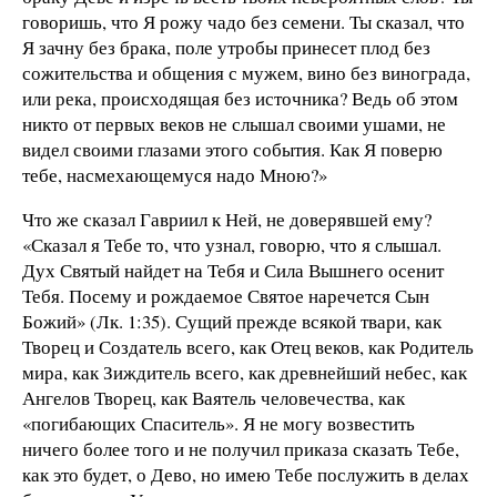
говоришь, что Я рожу чадо без семени. Ты сказал, что
Я зачну без брака, поле утробы принесет плод без
сожительства и общения с мужем, вино без винограда,
или река, происходящая без источника? Ведь об этом
никто от первых веков не слышал своими ушами, не
видел своими глазами этого события. Как Я поверю
тебе, насмехающемуся надо Мною?»
Что же сказал Гавриил к Ней, не доверявшей ему?
«Сказал я Тебе то, что узнал, говорю, что я слышал.
Дух Святый найдет на Тебя и Сила Вышнего осенит
Тебя. Посему и рождаемое Святое наречется Сын
Божий» (Лк. 1:35). Сущий прежде всякой твари, как
Творец и Создатель всего, как Отец веков, как Родитель
мира, как Зиждитель всего, как древнейший небес, как
Ангелов Творец, как Ваятель человечества, как
«погибающих Спаситель». Я не могу возвестить
ничего более того и не получил приказа сказать Тебе,
как это будет, о Дево, но имею Тебе послужить в делах