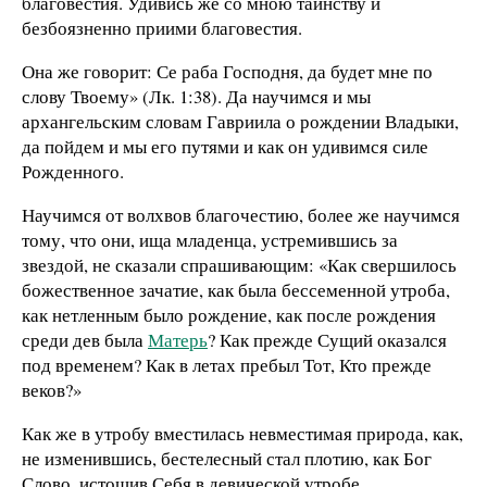
благовестия. Удивись же со мною таинству и
безбоязненно приими благовестия.
Она же говорит: Се раба Господня, да будет мне по
слову Твоему» (Лк. 1:38). Да научимся и мы
архангельским словам Гавриила о рождении Владыки,
да пойдем и мы его путями и как он удивимся силе
Рожденного.
Научимся от волхвов благочестию, более же научимся
тому, что они, ища младенца, устремившись за
звездой, не сказали спрашивающим: «Как свершилось
божественное зачатие, как была бессеменной утроба,
как нетленным было рождение, как после рождения
среди дев была
Матерь
? Как прежде Сущий оказался
под временем? Как в летах пребыл Тот, Кто прежде
веков?»
Как же в утробу вместилась невместимая природа, как,
не изменившись, бестелесный стал плотию, как Бог
Слово, истощив Себя в девической утробе,