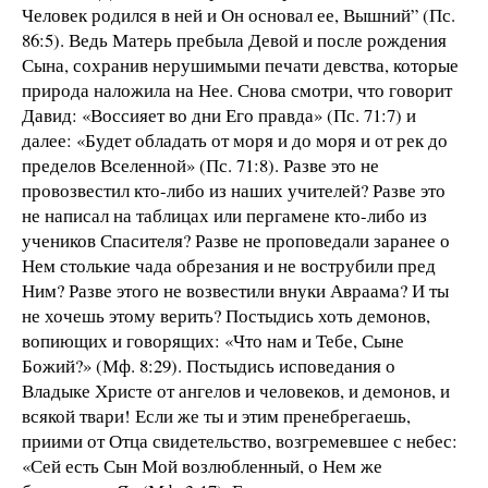
Человек родился в ней и Он основал ее, Вышний” (Пс.
86:5). Ведь Матерь пребыла Девой и после рождения
Сына, сохранив нерушимыми печати девства, которые
природа наложила на Нее. Снова смотри, что говорит
Давид: «Воссияет во дни Его правда» (Пс. 71:7) и
далее: «Будет обладать от моря и до моря и от рек до
пределов Вселенной» (Пс. 71:8). Разве это не
провозвестил кто-либо из наших учителей? Разве это
не написал на таблицах или пергамене кто-либо из
учеников Спасителя? Разве не проповедали заранее о
Нем столькие чада обрезания и не вострубили пред
Ним? Разве этого не возвестили внуки Авраама? И ты
не хочешь этому верить? Постыдись хоть демонов,
вопиющих и говорящих: «Что нам и Тебе, Сыне
Божий?» (Мф. 8:29). Постыдись исповедания о
Владыке Христе от ангелов и человеков, и демонов, и
всякой твари! Если же ты и этим пренебрегаешь,
приими от Отца свидетельство, возгремевшее с небес:
«Сей есть Сын Мой возлюбленный, о Нем же