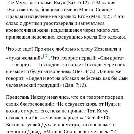
«Се Муж, восток имя Ему» (Зах. 6:12). И Малахия:
«Воссияет вам, боящимся имени Моего, Солнце
Правды и исцеление на крыльях Его» (Мал. 4:2). И это
слово с другими удостоверила и запечатлела
кровоточивая жена, исцелившаяся через много лет,
принявшая исцеление, коснувшись крыла Его одежды.
Что же еще? Прочти с любовью к слову Иезекииля и
[3]
«мужа желаний»
. Что говорит первый: «Сии врата»,
— говорит, — Господни, «и войдет Господь через них
и изыдет и будут затворенны» (Иез. 44:2). Даниил же
говорит: «Видел и вот на облаках небесных как бы Сын
человеческий грядущий» (Дан. 7:13).
Предстань Иакову и научись, что он говорит посреди
своих благословений: «Не оскудеет князь от Иуды и
вождь от чресл его, пока не приидет Тот, Кому
отложено и Он — чаяние народов» (Быт. 49:10).
Коснись гуслей Духа и посмотри, что воспевает в
точности Давид: «Матерь Сион, речет человек: “И