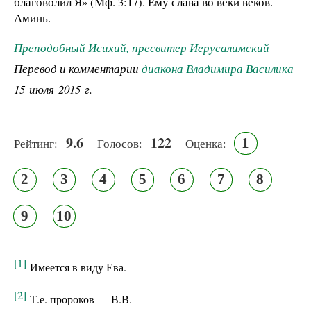
благоволил Я» (Мф. 3:17). Ему слава во веки веков.
Аминь.
Преподобный Исихий, пресвитер Иерусалимский
Перевод и комментарии
диакона Владимира Василика
15 июля 2015 г.
9.6
122
1
Рейтинг:
Голосов:
Оценка:
2
3
4
5
6
7
8
9
10
[1]
Имеется в виду Ева.
[2]
Т.е. пророков — В.В.