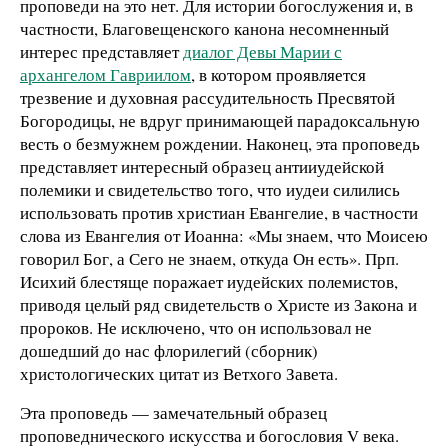
проповеди на это нет. Для истории богослужения и, в
частности, Благовещенского канона несомненный
интерес представляет
диалог Девы Марии с
архангелом Гавриилом
, в котором проявляется
трезвение и духовная рассудительность Пресвятой
Богородицы, не вдруг принимающей парадоксальную
весть о безмужнем рождении. Наконец, эта проповедь
представляет интересный образец антииудейской
полемики и свидетельство того, что иудеи силились
использовать против христиан Евангелие, в частности
слова из Евангелия от Иоанна: «Мы знаем, что Моисею
говорил Бог, а Сего не знаем, откуда Он есть». Прп.
Исихий блестяще поражает иудейских полемистов,
приводя целый ряд свидетельств о Христе из Закона и
пророков. Не исключено, что он использовал не
дошедший до нас флорилегий (сборник)
христологических цитат из Ветхого Завета.
Эта проповедь — замечательный образец
проповеднического искусства и богословия V века.