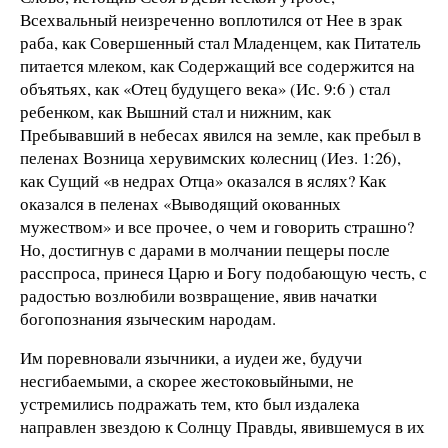
Всехвальный неизреченно воплотился от Нее в зрак
раба, как Совершенный стал Младенцем, как Питатель
питается млеком, как Содержащий все содержится на
объятьях, как «Отец будущего века» (Ис. 9:6 ) стал
ребенком, как Вышний стал и нижним, как
Пребывавший в небесах явился на земле, как пребыл в
пеленах Возница херувимских колесниц (Иез. 1:26),
как Сущий «в недрах Отца» оказался в яслях? Как
оказался в пеленах «Выводящий окованных
мужеством» и все прочее, о чем и говорить страшно?
Но, достигнув с дарами в молчании пещеры после
расспроса, принеся Царю и Богу подобающую честь, с
радостью возлюбили возвращение, явив начатки
богопознания языческим народам.
Им поревновали язычники, а иудеи же, будучи
несгибаемыми, а скорее жестоковыйными, не
устремились подражать тем, кто был издалека
направлен звездою к Солнцу Правды, явившемуся в их