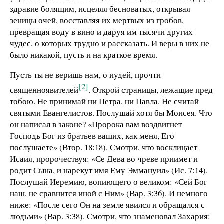
здравие болящим, исцеляя бесноватых, открывая
зеницы очей, восставляя их мертвых из гробов,
превращая воду в вино и даруя им тысячи других
чудес, о которых трудно и рассказать. И веры в них не
было никакой, пусть и на краткое время.
Пусть ты не веришь нам, о иудей, прочти
[2]
священноявителей
. Открой страницы, лежащие пред
тобою. Не принимай ни Петра, ни Павла. Не считай
святыми Евангелистов. Послушай хотя бы Моисея. Что
он написал в законе? «Пророка вам воздвигнет
Господь Бог из братьев ваших, как меня, Его
послушаете» (Втор. 18:18). Смотри, что восклицает
Исаия, пророчествуя: «Се Дева во чреве приимет и
родит Сына, и нарекут имя Ему Эммануил» (Ис. 7:14).
Послушай Иеремию, вопиющего о великом: «Сей Бог
наш, не сравнится иной с Ним» (Вар. 3:36). И немного
ниже: «После сего Он на земле явился и обращался с
людьми» (Вар. 3:38). Смотри, что знаменовал Захария: