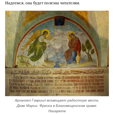
Надеемся, она будет полезна читателям.
Архангел Гавриил возвещает радостную весть 
Деве Марии. Фреска в Благовещенском храме 
Назарете