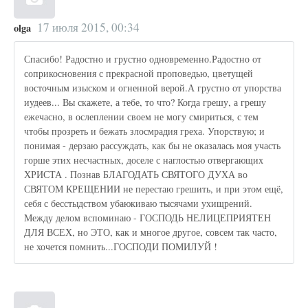
17 июля 2015, 00:34
olga
Спасибо! Радостно и грустно одновременно.Радостно от
соприкосновения с прекрасной проповедью, цветущей
восточным изыском и огненной верой.А грустно от упорства
иудеев... Вы скажете, а тебе, то что? Когда грешу, а грешу
ежечасно, в ослеплении своем не могу смириться, с тем
чтобы прозреть и бежать злосмрадия греха. Упорствую; и
понимая - дерзаю рассуждать, как бы не оказалась моя участь
горше этих несчастных, доселе с наглостью отвергающих
ХРИСТА . Познав БЛАГОДАТЬ СВЯТОГО ДУХА во
СВЯТОМ КРЕЩЕНИИ не перестаю грешить, и при этом ещё,
себя с бесстыдством убаюкиваю тысячами ухищрений.
Между делом вспоминаю - ГОСПОДЬ НЕЛИЦЕПРИЯТЕН
ДЛЯ ВСЕХ, но ЭТО, как и многое другое, совсем так часто,
не хочется помнить...ГОСПОДИ ПОМИЛУЙ !