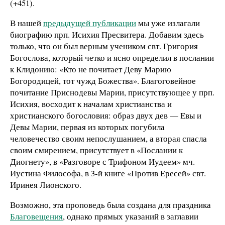
(+451).
В нашей
предыдущей публикации
мы уже излагали
биографию прп. Исихия Пресвитера. Добавим здесь
только, что он был верным учеником свт. Григория
Богослова, который четко и ясно определил в послании
к Клидонию: «Кто не почитает Деву Марию
Богородицей, тот чужд Божества». Благоговейное
почитание Приснодевы Марии, присутствующее у прп.
Исихия, восходит к началам христианства и
христианского богословия: образ двух дев — Евы и
Девы Марии, первая из которых погубила
человечество своим непослушанием, а вторая спасла
своим смирением, присутствует в «Послании к
Диогнету», в «Разговоре с Трифоном Иудеем» мч.
Иустина Философа, в 3-й книге «Против Ересей» свт.
Иринея Лионского.
Возможно, эта проповедь была создана для праздника
Благовещения
, однако прямых указаний в заглавии