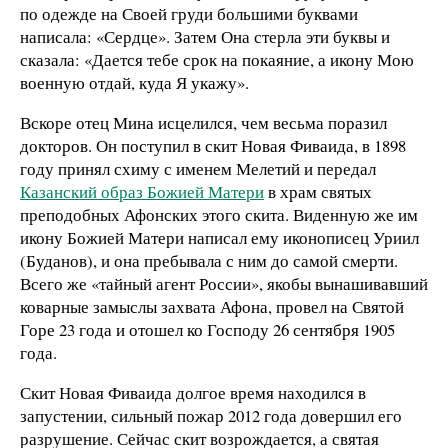
по одежде на Своей груди большими буквами
написала: «Сердце». Затем Она стерла эти буквы и
сказала: «Дается тебе срок на покаяние, а икону Мою
военную отдай, куда Я укажу».
Вскоре отец Мина исцелился, чем весьма поразил
докторов. Он поступил в скит Новая Фиваида, в 1898
году принял схиму с именем Мелетий и передал
Казанский образ Божией Матери
в храм святых
преподобных Афонских этого скита. Виденную же им
икону Божией Матери написал ему иконописец Уриил
(Буданов), и она пребывала с ним до самой смерти.
Всего же «тайный агент России», якобы вынашивавший
коварные замыслы захвата Афона, провел на Святой
Горе 23 года и отошел ко Господу 26 сентября 1905
года.
Скит Новая Фиваида долгое время находился в
запустении, сильный пожар 2012 года довершил его
разрушение. Сейчас скит возрождается, а святая