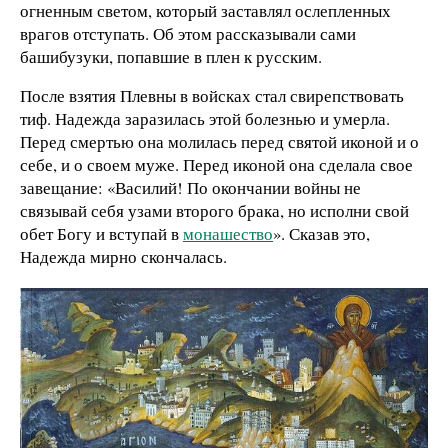
огненным светом, который заставлял ослепленных
врагов отступать. Об этом рассказывали сами
башибузуки, попавшие в плен к русским.
После взятия Плевны в войсках стал свирепствовать
тиф. Надежда заразилась этой болезнью и умерла.
Перед смертью она молилась перед святой иконой и о
себе, и о своем муже. Перед иконой она сделала свое
завещание: «Василий! По окончании войны не
связывай себя узами второго брака, но исполни свой
обет Богу и вступай в
монашество
». Сказав это,
Надежда мирно скончалась.