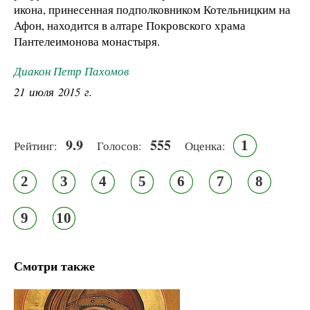
икона, принесенная подполковником Котельницким на
Афон, находится в алтаре Покровского храма
Пантелеимонова монастыря.
Диакон Петр Пахомов
21 июля 2015 г.
9.9
555
1
Рейтинг:
Голосов:
Оценка:
2
3
4
5
6
7
8
9
10
Смотри также