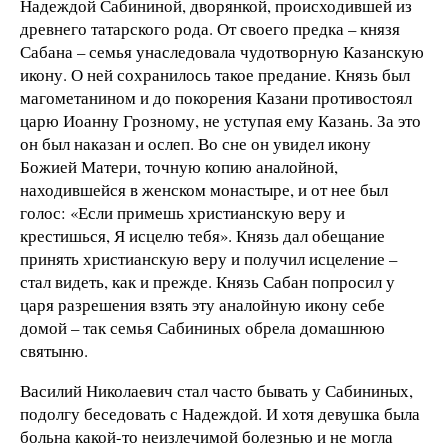
Надеждой Сабининой, дворянкой, происходившей из
древнего татарского рода. От своего предка – князя
Сабана – семья унаследовала чудотворную Казанскую
икону. О ней сохранилось такое предание. Князь был
магометанином и до покорения Казани противостоял
царю Иоанну Грозному, не уступая ему Казань. За это
он был наказан и ослеп. Во сне он увидел икону
Божией Матери, точную копию аналойной,
находившейся в женском монастыре, и от нее был
голос: «Если примешь христианскую веру и
крестишься, Я исцелю тебя». Князь дал обещание
принять христианскую веру и получил исцеление –
стал видеть, как и прежде. Князь Сабан попросил у
царя разрешения взять эту аналойную икону себе
домой – так семья Сабининых обрела домашнюю
святыню.
Василий Николаевич стал часто бывать у Сабининых,
подолгу беседовать с Надеждой. И хотя девушка была
больна какой-то неизлечимой болезнью и не могла