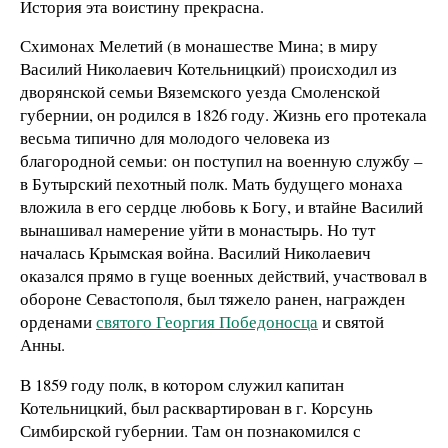
История эта воистину прекрасна.
Схимонах Мелетий (в монашестве Мина; в миру
Василий Николаевич Котельницкий) происходил из
дворянской семьи Вяземского уезда Смоленской
губернии, он родился в 1826 году. Жизнь его протекала
весьма типично для молодого человека из
благородной семьи: он поступил на военную службу –
в Бутырский пехотный полк. Мать будущего монаха
вложила в его сердце любовь к Богу, и втайне Василий
вынашивал намерение уйти в монастырь. Но тут
началась Крымская война. Василий Николаевич
оказался прямо в гуще военных действий, участвовал в
обороне Севастополя, был тяжело ранен, награжден
орденами
святого Георгия Победоносца
и святой
Анны.
В 1859 году полк, в котором служил капитан
Котельницкий, был расквартирован в г. Корсунь
Симбирской губернии. Там он познакомился с