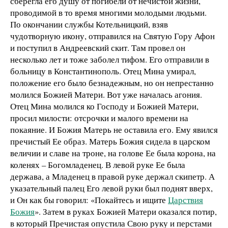
сберегла его душу от погибели от нечистой жизни,
проводимой в то время многими молодыми людьми.
По окончании службы Котельницкий, взяв
чудотворную икону, отправился на Святую Гору Афон
и поступил в Андреевский скит. Там провел он
несколько лет и тоже заболел тифом. Его отправили в
больницу в Константинополь. Отец Мина умирал,
положение его было безнадежным, но он непрестанно
молился Божией Матери. Вот уже началась агония.
Отец Мина молился ко Господу и Божией Матери,
просил милости: отсрочки и малого времени на
покаяние. И Божия Матерь не оставила его. Ему явился
пречистый Ее образ. Матерь Божия сидела в царском
величии и славе на троне, на голове Ее была корона, на
коленях – Богомладенец. В левой руке Ее была
держава, а Младенец в правой руке держал скипетр. А
указательный палец Его левой руки был поднят вверх,
и Он как бы говорил: «Покайтесь и ищите
Царствия
Божия
». Затем в руках Божией Матери оказался потир,
в который Пречистая опустила Свою руку и перстами