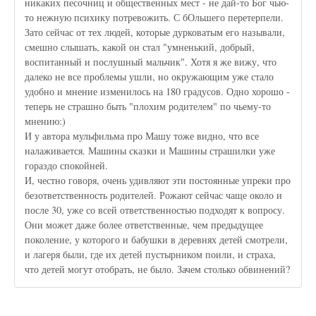
никаких песочниц и общественных мест - не дай-то Бог чью-
то нежную психику потревожить. С бОльшего перетерпели.
Зато сейчас от тех людей, которые дурковатым его называли,
смешно слышать, какой он стал "умненький, добрый,
воспитанный и послушный мальчик". Хотя я же вижу, что
далеко не все проблемы ушли, но окружающим уже стало
удобно и мнение изменилось на 180 градусов. Одно хорошо -
теперь не страшно быть "плохим родителем" по чьему-то
мнению:)
И у автора мульфильма про Машу тоже видно, что все
налаживается. Машины сказки и Машины страшилки уже
гораздо спокойней.
И, честно говоря, очень удивляют эти постоянные упреки про
безответственность родителей. Рожают сейчас чаще около и
после 30, уже со всей ответственностью подходят к вопросу.
Они может даже более ответственные, чем предыдущее
поколение, у которого и бабушки в деревнях детей смотрели,
и лагеря были, где их детей пустырником поили, и страха,
что детей могут отобрать, не было. Зачем столько обвинений?