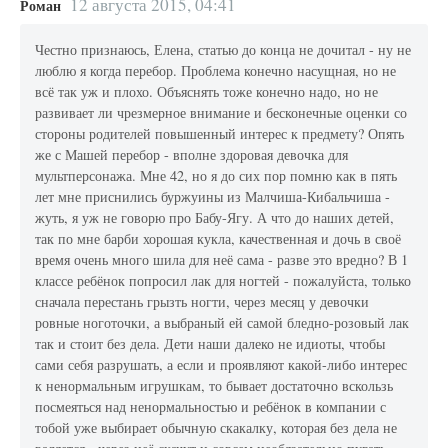
12 августа 2015, 04:41
Роман
Честно признаюсь, Елена, статью до конца не дочитал - ну не
люблю я когда перебор. Проблема конечно насущная, но не
всё так уж и плохо. Объяснять тоже конечно надо, но не
развивает ли чрезмерное внимание и бесконечные оценки со
стороны родителей повышенный интерес к предмету? Опять
же с Машей перебор - вполне здоровая девочка для
мультперсонажа. Мне 42, но я до сих пор помню как в пять
лет мне приснились буржуины из Малчиша-Кибальчиша -
жуть, я уж не говорю про Бабу-Ягу. А что до наших детей,
так по мне барби хорошая кукла, качественная и дочь в своё
время очень много шила для неё сама - разве это вредно? В 1
классе ребёнок попросил лак для ногтей - пожалуйста, только
сначала перестань грызть ногти, через месяц у девочки
ровные ноготочки, а выбраный ей самой бледно-розовый лак
так и стоит без дела. Дети наши далеко не идиоты, чтобы
сами себя разрушать, а если и проявляют какой-либо интерес
к ненормальным игрушкам, то бывает достаточно вскользь
посмеяться над ненормальностью и ребёнок в компании с
тобой уже выбирает обычную скакалку, которая без дела не