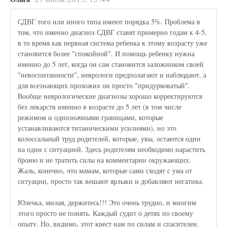
СДВГ того или иного типа имеют порядка 5%. Проблема в
том, что именно диагноз СДВГ ставят примерно годам к 4-5,
в то время как нервная система ребенка к этому возрасту уже
становится более "спокойной". И помощь ребенку нужна
именно до 5 лет, когда он сам становится заложником своей
"невоспитанности", неврологи предполагают и наблюдают, а
для всезнающих прохожих он просто "придурковатый".
Вообще неврологические диагнозы хорошо корректируются
без лекарств именно в возрасте до 5 лет (в том числе
режимом и однозначными границами, которые
устанавливаются титаническими усилиями), но это
колоссальный труд родителей, которые, увы, остаются один
на один с ситуацией. Здесь родителям необходимо нарастить
броню и не тратить силы на комментарии окружающих.
Жаль, конечно, что мамам, которые сами сходят с ума от
ситуации, просто так вешают ярлыки и добавляют негатива.
Юлечка, милая, держитесь!!! Это очень трудно, и многим
этого просто не понять. Каждый судит о детях по своему
опыту. Но, видимо, этот крест нам по силам и спасителен.