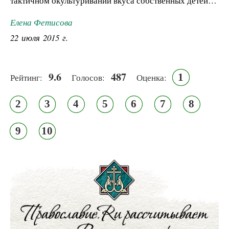
тактичном окультуривании вкуса собственных детей…
Елена Фетисова
22 июля 2015 г.
9.6
487
1
Рейтинг:
Голосов:
Оценка:
2
3
4
5
6
7
8
9
10