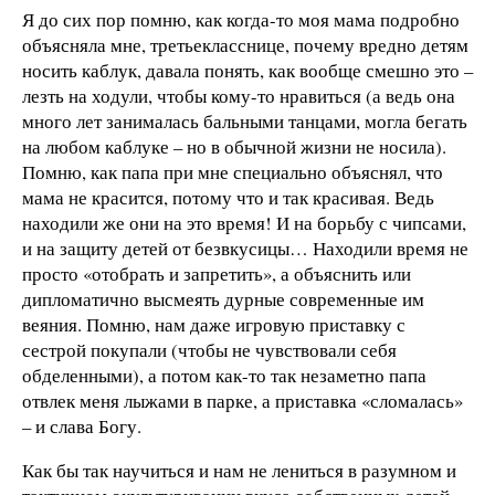
Я до сих пор помню, как когда-то моя мама подробно
объясняла мне, третьекласснице, почему вредно детям
носить каблук, давала понять, как вообще смешно это –
лезть на ходули, чтобы кому-то нравиться (а ведь она
много лет занималась бальными танцами, могла бегать
на любом каблуке – но в обычной жизни не носила).
Помню, как папа при мне специально объяснял, что
мама не красится, потому что и так красивая. Ведь
находили же они на это время! И на борьбу с чипсами,
и на защиту детей от безвкусицы… Находили время не
просто «отобрать и запретить», а объяснить или
дипломатично высмеять дурные современные им
веяния. Помню, нам даже игровую приставку с
сестрой покупали (чтобы не чувствовали себя
обделенными), а потом как-то так незаметно папа
отвлек меня лыжами в парке, а приставка «сломалась»
– и слава Богу.
Как бы так научиться и нам не лениться в разумном и