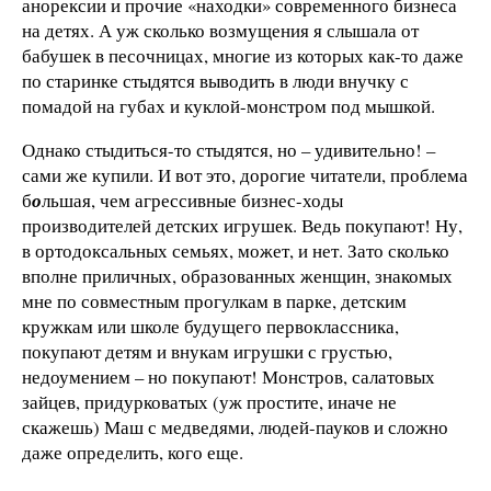
анорексии и прочие «находки» современного бизнеса
на детях. А уж сколько возмущения я слышала от
бабушек в песочницах, многие из которых как-то даже
по старинке стыдятся выводить в люди внучку с
помадой на губах и куклой-монстром под мышкой.
Однако стыдиться-то стыдятся, но – удивительно! –
сами же купили. И вот это, дорогие читатели, проблема
б
о
льшая, чем агрессивные бизнес-ходы
производителей детских игрушек. Ведь покупают! Ну,
в ортодоксальных семьях, может, и нет. Зато сколько
вполне приличных, образованных женщин, знакомых
мне по совместным прогулкам в парке, детским
кружкам или школе будущего первоклассника,
покупают детям и внукам игрушки с грустью,
недоумением – но покупают! Монстров, салатовых
зайцев, придурковатых (уж простите, иначе не
скажешь) Маш с медведями, людей-пауков и сложно
даже определить, кого еще.