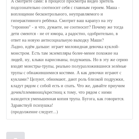
А смотрите сами: в процессе просмотра видео зритель
подсознательно соотносит себя с главным героем. Маша -
воплощение бесконтрольного, неуправляемого и
гиперактивного ребёнка. Смотрит ваш карапуз на эту
"героиню" - и что, думаете, не соотносит? Почему же тогда
дети смеются - не от юмора, а радостно, одобрительно, в
ответ на новую антисоциальную выходку Маши?
Ладно, идём дальше: играет миловидная девочка куклой-
монстром. Есть там экземпляры более-менее похожие на
людей, ну, клыки нарисованы, подумаешь. Но в эту же серию
входят монстры-трупы, реально полуразложившиеся зелёные
трупы с обнажившимися костями. А как девочки играют с
куклами? Целуют, обнимают, дают роль близкой подружки,
кладут рядом с собой есть и спать. Что же, давайте приучим
дочек/племянниц/крестниц к тому, что рядом с ними
находится уменьшенная копия трупа. Бугога, как говорится.
Здравствуй психушка!
(продолжение следует...)