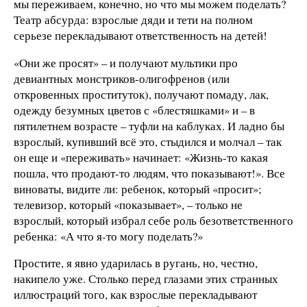
мы переживаем, конечно, но что мы можем поделать?
Театр абсурда: взрослые дяди и тети на полном
серьезе перекладывают ответственность на детей!
«Они же просят» – и получают мультики про
девиантных монстриков-олигофренов (или
откровенных проституток), получают помаду, лак,
одежду безумных цветов с «блестяшками» и – в
пятилетнем возрасте – туфли на каблуках. И ладно бы
взрослый, купивший всё это, стыдился и молчал – так
он еще и «переживать» начинает: «Жизнь-то какая
пошла, что продают-то людям, что показывают!». Все
виноваты, видите ли: ребенок, который «просит»;
телевизор, который «показывает», – только не
взрослый, который избрал себе роль безответственного
ребенка: «А что я-то могу поделать?»
Простите, я явно ударилась в ругань, но, честно,
накипело уже. Столько перед глазами этих странных
иллюстраций того, как взрослые перекладывают