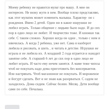
Моему ребенку не нравится мульт про машу. А мне он
интересен. Не вижу жути в нем. Вообще плохо представляю,
как этот мультик может изменить малыша. Характер- он с
рождения. Имею 2 детей. Один ни в какие ишрушки не
любил играть. Только общение с людьми было надо. И до сих
пор в одно лицо не любит. И творчество тоже. И книжки так
себе. С таким сложно. Хорошо когда он один , только с ним и
нянчилась. А когда 2 ребенка, уже нет. Сама я наоборот
любила и рисовать, и шить , и читать в детстве. Игрушки не
играла и не любила их. А младший 2 года играется и находит
занятие себе. А старший 6 лет до сих пор в одно лицо не
любит играть. И часто ему нечем занятся. А маме теже чипсы
чтоб не покупать надо дома приготовить без консервантов.
Или настряпать. Чтоб магазинное не покупать. И мороженое
и йогурт сделать. Вот и не знаю как разорваться. С садом не
заладилось. Дома сидим. Сейчас болею. Месяц. Дети вообще
сами по себе. Печалька.