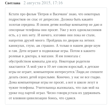
2 августа 2015, 17:16
Светлана
Кстати про фильм 'Петров и Васечкин' знаю, что некоторых
подростков он спас от депрессии. Должна быть какаято
золотая середина. Я своим детям вообще компьютер не даю и
сенсорные телефоны они просят. Уже у всех одноклассников
есть, а у них нету. И ничего, изгоями они пока не стали,
напротив друзей много. Пройдешь по дворам на летних
каникулах, глухо, аж страшно. А только в нашем дворе шум
и гам. Дети играют в подвижные игры. Потом в какието
ролевые в доктора, в магазин. Я им помогала с
обустройством комнаты для игр. Некоторые родители
хвастаются 'А мой уже в 10 лет совсем взрослый, в детские
игры не играет, компьютером интересуется.'Люди,не спешите
делать своих детей взрослыми. Конечно, у нас не все гладко.
Дома компьютерные игры не просят, а вот в школе лезут в
чужие телефоны. Учительница жаловалась, что сын мой на
уроке под партой играл. Чесно говоря,устала их удерживать
от влияния цивилизации боюсь, что сдамся.