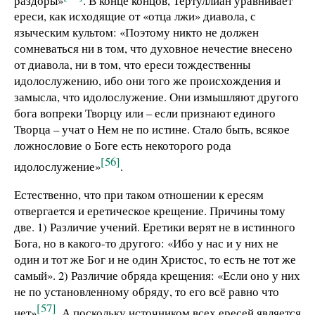
ереси, как исходящие от «отца лжи» диавола, с
языческим культом: «Поэтому никто не должен
сомневаться ни в том, что духовное нечестие внесено
от диавола, ни в том, что ереси тождественны
идолослужению, ибо они того же происхождения и
замысла, что идолослужение. Они измышляют другого
бога вопреки Творцу или – если признают единого
Творца – учат о Нем не по истине. Стало быть, всякое
ложнословие о Боге есть некоторого рода
[56]
идолослужение»
.
Естественно, что при таком отношении к ересям
отвергается и еретическое крещение. Причины тому
две. 1) Различие учений. Еретики верят не в истинного
Бога, но в какого-то другого: «Ибо у нас и у них не
один и тот же Бог и не один Христос, то есть не тот же
самый». 2) Различие обряда крещения: «Если оно у них
не по установленному обряду, то его всё равно что
[57]
нет»
. А поскольку источником всех ересей является