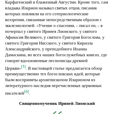
Карфагенский и блаженный Августин. Кроме того, сам
владыка Иларион называл святых отцов, писания
которых повлияли на его сотериологические
воззрения, связанные непосредственным образом с
экклезиологией: «Учение о спасении, – писал он, – я
почерпал у святого Иринея Лионского, у святого
Афанасия Великого, у святого Григория Богослова, у
святого Григория Нисского, у святого Кирилла
Александрийского, у преподобного Иоанна
Дамаскина, во всех наших богослужебных книгах, где
говорят вдохновенные песнописцы древней
[5]
Церкви»
. В настоящей статье предлагается обзор
преимущественно тех богословских идей, которые
были восприняты архиепископом Иларионом из
литературного наследия перечисленных церковных
[6]
писателей
.
Священномученик Ириней Лионский