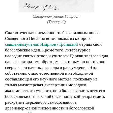
Священномученик Иларион 
(Троицкий)
Святоотеческая письменность была главным после
Священного Писания источником, из которого
священномученик Иларион (Троицкий)
черпал свои
богословские идеи. Кроме того, литературное
наследие святых отцов и учителей Церкви являлось для
нашего автора тем образцом, с которым он постоянно
сверял свои научные выводы и рассуждения. Это,
собственно, стало естественной и необходимой
составляющей его научного метода, поскольку не
только магистерская диссертация молодого
академического ученого, но и б
о
льшая часть всех его
богословских изысканий были попыткой «выразуметь
раскрытие церковного самосознания в
древнецерковной письменности и богословской