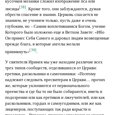
кусочков мозаики сложил изображение пса или
[38]
лисицы
. Кроме того, они заблуждаются, думая
обрести спасение в знании. Церковь спасается не
знанием, не учением только, пусть даже и очень
глубоким, но – Самим воплотившимся Богом, учение
Которого было изложено еще в Ветхом Завете: «Ибо
Он принес Себя Самого и даровал людям возвещенные
прежде блага, в которые ангелы желали
[39]
приникнуть»
.
У святителя Иринея мы уже находим различие всех
трех типов сообществ, отделившихся от Церкви:
еретики, раскольники и самочинники: «Поэтому
надлежит следовать пресвитерам в Церкви… прочих
же, которые уклоняются от первоначального
преемства и где бы то ни было собираются, иметь в
подозрении или как еретиков и лжеучителей, или как
раскольников, гордых и самоугодников, или же как
лицемеров, поступающих так ради корысти и
тщеславия». Впрочем, причины отделения не имеют