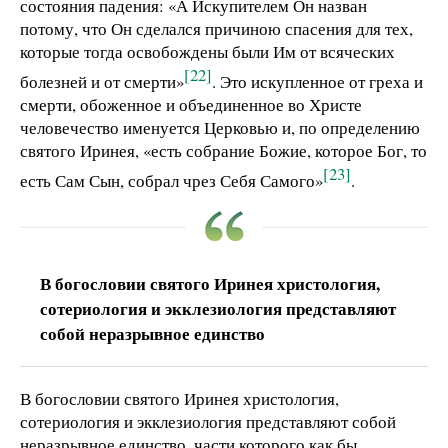
состояния падения: «А Искупителем Он назван
потому, что Он сделался причиною спасения для тех,
которые тогда освобождены были Им от всяческих
[22]
болезней и от смерти»
. Это искупленное от греха и
смерти, обоженное и объединенное во Христе
человечество именуется Церковью и, по определению
святого Иринея, «есть собрание Божие, которое Бог, то
[23]
есть Сам Сын, собрал чрез Себя Самого»
.
В богословии святого Иринея христология,
сотериология и экклезиология представляют
собой неразрывное единство
В богословии святого Иринея христология,
сотериология и экклезиология представляют собой
неразрывное единство, части которого как бы