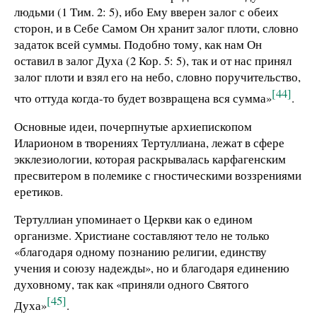
людьми (1 Тим. 2: 5), ибо Ему вверен залог с обеих
сторон, и в Себе Самом Он хранит залог плоти, словно
задаток всей суммы. Подобно тому, как нам Он
оставил в залог Духа (2 Кор. 5: 5), так и от нас принял
залог плоти и взял его на небо, словно поручительство,
[44]
что оттуда когда-то будет возвращена вся сумма»
.
Основные идеи, почерпнутые архиепископом
Иларионом в творениях Тертуллиана, лежат в сфере
экклезиологии, которая раскрывалась карфагенским
пресвитером в полемике с гностическими воззрениями
еретиков.
Тертуллиан упоминает о Церкви как о едином
организме. Христиане составляют тело не только
«благодаря одному познанию религии, единству
учения и союзу надежды», но и благодаря единению
духовному, так как «приняли одного Святого
[45]
Духа»
.