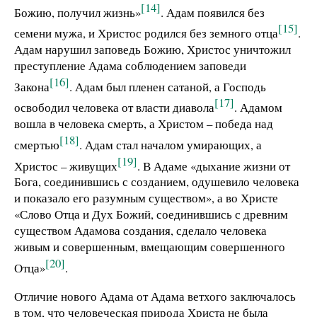
[14]
Божию, получил жизнь»
. Адам появился без
[15]
семени мужа, и Христос родился без земного отца
.
Адам нарушил заповедь Божию, Христос уничтожил
преступление Адама соблюдением заповеди
[16]
Закона
. Адам был пленен сатаной, а Господь
[17]
освободил человека от власти диавола
. Адамом
вошла в человека смерть, а Христом – победа над
[18]
смертью
. Адам стал началом умирающих, а
[19]
Христос – живущих
. В Адаме «дыхание жизни от
Бога, соединившись с созданием, одушевило человека
и показало его разумным существом», а во Христе
«Слово Отца и Дух Божий, соединившись с древним
существом Адамова создания, сделало человека
живым и совершенным, вмещающим совершенного
[20]
Отца»
.
Отличие нового Адама от Адама ветхого заключалось
в том, что человеческая природа Христа не была