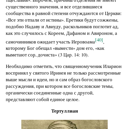
существенного значения, и все отделившиеся
сообщества в равной степени отчуждаются от Церкви:
«Все эти отпали от истины». Еретики будут сожжены,
подобно Надаву и Авиуду, раскольников поглотит ад,
как это случилось с Кореем, Дафаном и Авироном, а
[40]
самочинников ожидает участь Иеровоама
,
которому Бог обещал «вымести» дом его, «как
выметают сор, дочиста» (3 Цар. 14: 10).
Необходимо отметить, что священномученик Иларион
воспринял у святого Иринея не только рассмотренные
выше мысли и идеи, но и сам образ богословского
рассуждения, при котором все богословские темы,
органически соединенные одна с другой,
представляют собой единое целое.
Тертуллиан