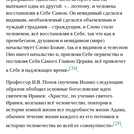
вытекают одна из другой: «…поэтому, и человека
восстановляя в Себе Самом, Он невидимый сделался
видимым, необъемлемый сделался объемлемым и
чуждый страдания – страждущим, и Слово стало
человеком, всё восстановляя в Себе; так что как в
пренебесном, духовном и невидимом (мире)
начальствует Слово Божие, так и в видимом и телесном
Оно имеет начальство и, присвояя Себе первенство и
поставляя Себя Самого Главою Церкви, всё привлечет
[24]
к Себе в надлежащее время»
.
Профессор И.В. Попов (мученик Иоанн) следующим
образом обобщил основные богословские идеи
святителя Иринея: «Христос, по учению святого
Иринея, возглавил всё человечество, повторив в
истории земной жизни все подробности жизни Адама,
обычное течение жизни каждого из его потомков и
[25]
историю человечества во всей ее совокупности»
.