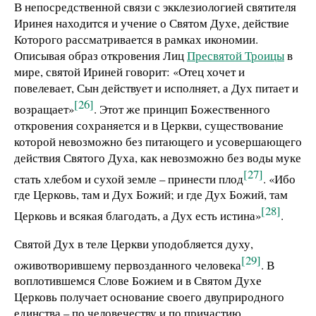
В непосредственной связи с экклезиологией святителя
Иринея находится и учение о Святом Духе, действие
Которого рассматривается в рамках икономии.
Описывая образ откровения Лиц
Пресвятой Троицы
в
мире, святой Ириней говорит: «Отец хочет и
повелевает, Сын действует и исполняет, а Дух питает и
[26]
возращает»
. Этот же принцип Божественного
откровения сохраняется и в Церкви, существование
которой невозможно без питающего и усовершающего
действия Святого Духа, как невозможно без воды муке
[27]
стать хлебом и сухой земле – принести плод
. «Ибо
где Церковь, там и Дух Божий; и где Дух Божий, там
[28]
Церковь и всякая благодать, а Дух есть истина»
.
Святой Дух в теле Церкви уподобляется духу,
[29]
оживотворившему первозданного человека
. В
воплотившемся Слове Божием и в Святом Духе
Церковь получает основание своего двуприродного
единства – по человечеству и по причастию