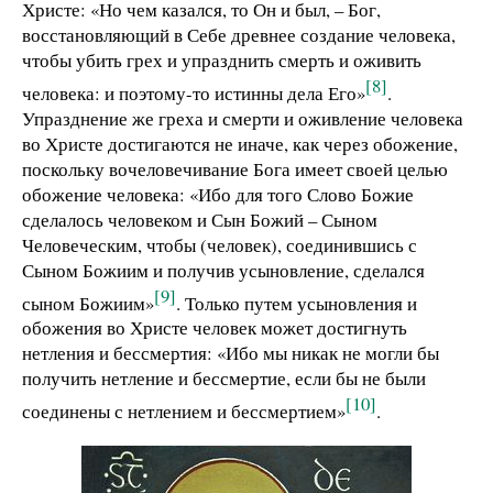
Христе: «Но чем казался, то Он и был, – Бог,
восстановляющий в Себе древнее создание человека,
чтобы убить грех и упразднить смерть и оживить
[8]
человека: и поэтому-то истинны дела Его»
.
Упразднение же греха и смерти и оживление человека
во Христе достигаются не иначе, как через обожение,
поскольку вочеловечивание Бога имеет своей целью
обожение человека: «Ибо для того Слово Божие
сделалось человеком и Сын Божий – Сыном
Человеческим, чтобы (человек), соединившись с
Сыном Божиим и получив усыновление, сделался
[9]
сыном Божиим»
. Только путем усыновления и
обожения во Христе человек может достигнуть
нетления и бессмертия: «Ибо мы никак не могли бы
получить нетление и бессмертие, если бы не были
[10]
соединены с нетлением и бессмертием»
.