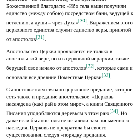
Божественной благодати: «Ибо тела наши получили
единство (между собою) посредством бани, ведущей к
[30]
нетлению, а души – чрез Духа»
. Выражением этого
церковного единства служит единство веры, принятой
[31]
от апостолов
.
Апостольство Церкви проявляется не только в
апостольской вере, но и в церковной иерархии, также
[32]
берущей свое начало от апостолов
, которые сами и
[33]
основали все древние Поместные Церкви
.
С апостольством связано церковное предание, которое
есть также и предание апостольское. «Церковь
насаждена (как) рай в этом мире», а книги Священного
[34]
Писания уподобляются деревьям в этом раю
. Но
даже если бы апостолы не оставили нам письменного
наследия, Церковь не прекратила бы своего
существования, следуя «порядку предания,