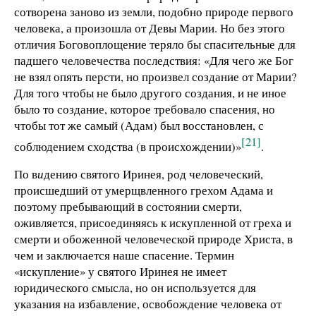
сотворена заново из земли, подобно природе первого
человека, а произошла от Девы Марии. Но без этого
отличия Боговоплощение теряло бы спасительные для
падшего человечества последствия: «Для чего же Бог
не взял опять персти, но произвел создание от Марии?
Для того чтобы не было другого создания, и не иное
было то создание, которое требовало спасения, но
чтобы тот же самый (Адам) был восстановлен, с
[21]
соблюдением сходства (в происхождении)»
.
По в
и
дению святого Иринея, род человеческий,
происшедший от умерщвленного грехом Адама и
поэтому пребывающий в состоянии смерти,
оживляется, присоединяясь к искупленной от греха и
смерти и обоженной человеческой природе Христа, в
чем и заключается наше спасение. Термин
«искупление» у святого Иринея не имеет
юридического смысла, но он используется для
указания на избавление, освобождение человека от