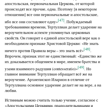
апостольская, первоначальная Церковь, от которой
происходят все прочие, одна. Поэтому [в некотором
отношении] все они первоначальные и апостольские,
[47]
ибо все они составляют одну»
. Побуждаемый
требованиями времени, Тертуллиан делает ударение на
вероучительном аспекте упомянутых церковных
свойств. Он говорит о единой апостольской вере как о
необходимом признаке Христовой Церкви: «Не знать
[48]
ничего против Правила веры – это знать всё»
.
Впрочем, признак этот не единственный: «Единство же
их доказывается общением в мире, именем братства и
[49]
узами взаимного радушия (contesseratio)»
. Но
главное внимание Тертуллиан обращает всё же на
вероучение. Архиепископ Иларион в отличие от
Тертуллиана основное ударение делает не на вере, а на
любви.
Истинным можно считать только учение, согласное с
«Апостольскими Церквями, прародительницами и