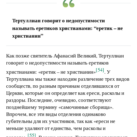
Тертуллиан говорит о недопустимости
называть еретиков христианами: “еретик – не
христианин”
Как позже святитель Афанасий Великий, Тертуллиан
говорит о недопустимости называть еретиков
[54]
христианами: «еретик – не христианин»
. У
Тертуллиана мы также находим различение трех видов
сообществ, по разным причинам отделившихся от
Церкви, которые он определяет как ереси, расколы и
раздоры. Последние, очевидно, соответствуют
позднейшему термину «самочинные сборища».
Впрочем, все эти виды отделения одинаково
губительны для их участников, так как «ереси не
меньше удаляют от единства, чем расколы и
[55]
раздоры»
. В конце концов, Тертуллиан уравнивает