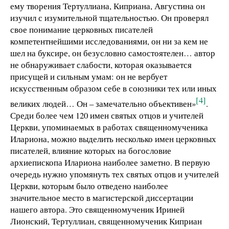
ему творения Тертуллиана, Киприана, Августина он
изучил с изумительной тщательностью. Он проверял
свое понимание церковных писателей
компетентнейшими исследованиями, он ни за кем не
шел на буксире, он безусловно самостоятелен… автор
не обнаруживает слабости, которая оказывается
присущей и сильным умам: он не вербует
искусственным образом себе в союзники тех или иных
[4]
великих людей… Он – замечательно объективен»
.
Среди более чем 120 имен святых отцов и учителей
Церкви, упоминаемых в работах священномученика
Илариона, можно выделить несколько имен церковных
писателей, влияние которых на богословие
архиепископа Илариона наиболее заметно. В первую
очередь нужно упомянуть тех святых отцов и учителей
Церкви, которым было отведено наиболее
значительное место в магистерской диссертации
нашего автора. Это священномученик Ириней
Лионский, Тертуллиан, священномученик Киприан