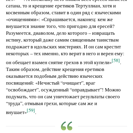
сатана, то и крещение еретиков Тертуллиан, хотя и
косвенным образом, ставит в один ряд с языческими
«очищениями»: «Спрашивается, наконец: кем же
внушается знание того, что пригодно для ересей?
Разумеется, диаволом, дело которого – извращать
истину, который даже самим священным таинствам
подражает в идольских мистериях. И он сам крестит
некоторых – тех именно, кто верит в него и верен ему:
[58]
он обещает взамен снятие грехов в этой купели»
.
Таким образом, действие крещения еретиков
оказывается подобным действию языческих
посвящений: «Нечистый “очищает”, враг
“освобождает”, осужденный “оправдывает”! Можно
подумать, что он сам уничтожает результаты своего
“труда”, отмывая грехи, которые сам же и
[59]
внушает»
.