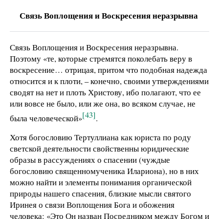
Связь Воплощения и Воскресения неразрывна
Связь Воплощения и Воскресения неразрывна.
Поэтому «те, которые стремятся поколебать веру в
воскресение… отрицая, притом что подобная надежда
относится и к плоти, – конечно, своими утверждениями
сводят на нет и плоть Христову, ибо полагают, что ее
или вовсе не было, или же она, во всяком случае, не
[43]
была человеческой»
.
Хотя богословию Тертуллиана как юриста по роду
светской деятельности свойственны юридические
образы в рассуждениях о спасении (чуждые
богословию священномученика Илариона), но в них
можно найти и элементы понимания органической
природы нашего спасения, близкие мысли святого
Иринея о связи Воплощения Бога и обожения
человека: «Это Он назван Посредником между Богом и