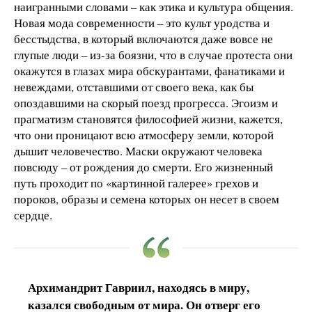
наигранными словами – как этика и культура общения.
Новая мода современности – это культ уродства и
бесстыдства, в который включаются даже вовсе не
глупые люди – из-за боязни, что в случае протеста они
окажутся в глазах мира обскурантами, фанатиками и
невеждами, отставшими от своего века, как бы
опоздавшими на скорый поезд прогресса. Эгоизм и
прагматизм становятся философией жизни, кажется,
что они проницают всю атмосферу земли, которой
дышит человечество. Маски окружают человека
повсюду – от рождения до смерти. Его жизненный
путь проходит по «картинной галерее» грехов и
пороков, образы и семена которых он несет в своем
сердце.
Архимандрит Гавриил, находясь в миру,
казался свободным от мира. Он отверг его