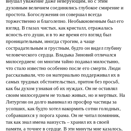
внушал уважение даже неверующим, но с этим
духовным величием соединялись глубокое смирение и
простота. Богослужения он совершал всегда
торжественно и благолепно. Необыкновенным был его
взгляд. В глазах чистых, как кристалл, отражалась
ясность его души, и в то же время его взгляд был
проницательным, иногда строгим, а чаще
сострадательным и грустным, будто он видел глубину
человеческого сердца. Владыка Зиновий отличался
милосердием: он многим тайно подавал милостыню,
что стало известно особенно после его смерти. Люди
рассказывали, что он материально поддерживал их в
самых трудных обстоятельствах, притом без просьб,
как бы духом узнавая об их нуждах. Он не оставлял
своим милосердием не только живых, но и мертвых. На
Литургии он долго вынимал из просфор частицы за
усопших, как будто хотел накормить сотни голодных,
собравшихся у порога храма. Он не читал помянник,
так как знал имена наизусть – хранил их в своей
памяти, а точнее в сердце. В эти минуты мне казалось,