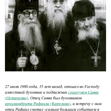
27 июля 1980 года, 35 лет назад, отошел ко Господу
известный духовник и подвижник
схиигумен Савва
(Остапенко)
. Отец Савва был духовником
архимандрита Рафаила (Карелина)
, и встречу с ним
отец Рафаил считал «самым большим событием в