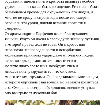
гордыни и тщеславия его кротость вызывает особое
удивление и, я сказал бы, восхищение. Его жизнь была
безмолвным уроком для окружающих его людей, и
многие не сразу, а спустя годы после его смерти
осознали эти уроки, поняли величие кротости и
смирения.
От архимандрита Парфения веяло благоуханием
тишины, будто он носил в своей душе тишину пустыни,
в которой провел долгие годы. Он с кротостью
переносил несправедливости и оскорбления,
молчаливо принимал удары даже от близких людей,
через которых демон хотел вывести его из
молитвенного состояния, возбудить гнев и
негодование, разрушить то, что он стяжал
многолетними трудами. Он представлялся мне агнцем,
которого окружала стая волков, но не могла коснуться
его. Смирение всегда победоносно: внешне уступая,
оно выигрывает духовный бой.