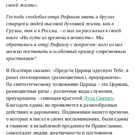
своей жизни».
Господь сподобил отца Рафаила знать и других
старцев и людей высокой духовной жизни, как в
Грузии, так и в России, – о них он рассказал в своей
книге «На пути из времени в вечность». Мы
обратились к отцу Рафаилу с вопросом: кого из них
можно поставить в особенный пример современным
христианам?
В Псалтири сказано: «Предста Царица одесную Тебе, в
ризах позлощенных (разноцветных), приукрашена».
По святоотеческому толкованию Царица – это Церковь,
разноцветные ризы – различные виды служения,
приукрашена – сияющая красотой
Духа Святого
.
Благодать едина, но проявляется в разнообразных
действиях и дарованиях. Подвижники нашего времени,
о которых я писал в своих воспоминаниях, были едины
в главном: в незыблемой преданности Православию,
самоотдаче людям, жертвенности и постоянном