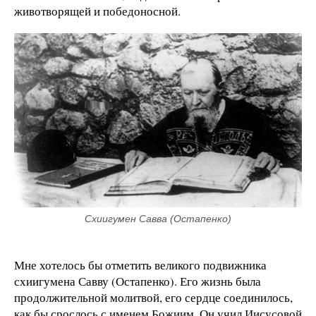
животворящей и победоносной.
Схиигумен Савва (Остапенко)
Мне хотелось бы отметить великого подвижника
схиигумена Савву (Остапенко). Его жизнь была
продолжительной молитвой, его сердце соединилось,
как бы срослось с именем Божиим. Он учил Иисусовой