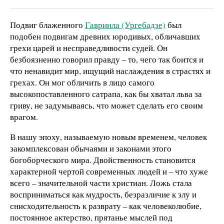
Подвиг блаженного
Гавриила (Ургебадзе)
был
подобен подвигам древних юродивых, обличавших
грехи царей и несправедливости судей. Он
безбоязненно говорил правду – то, чего так боится и
что ненавидит мир, ищущий наслаждения в страстях и
грехах. Он мог обличить в лицо самого
высокопоставленного сатрапа, как бы хватал льва за
гриву, не задумываясь, что может сделать его своим
врагом.
В нашу эпоху, называемую новым временем, человек
закомплексован обычаями и законами этого
богоборческого мира. Двойственность становится
характерной чертой современных людей и – что хуже
всего – значительной части христиан. Ложь стала
восприниматься как мудрость, безразличие к злу и
снисходительность к разврату – как человеколюбие,
постоянное актерство, прятанье мыслей под