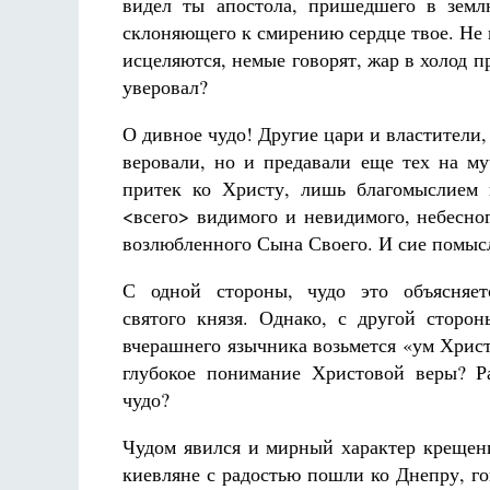
видел ты апостола, пришедшего в зем
склоняющего к смирению сердце твое. Не
исцеляются, немые говорят, жар в холод пр
уверовал?
О дивное чудо! Другие цари и властители,
веровали, но и предавали еще тех на му
притек ко Христу, лишь благомыслием 
<всего> видимого и невидимого, небесног
возлюбленного Сына Своего. И сие помысл
С одной стороны, чудо это объясняет
святого князя. Однако, с другой сторон
вчерашнего язычника возьмется «ум Христ
глубокое понимание Христовой веры? Р
чудо?
Чудом явился и мирный характер крещени
киевляне с радостью пошли ко Днепру, го