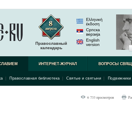
Ελληνική
έκδοση
Српска
верзиjа
English
Православный
version
календарь
СЛАВИЕМ
ИНТЕРНЕТ-ЖУРНАЛ
ВОПРОСЫ СВЯЩ
ка
|
Православная библиотека
|
Святые и святыни
|
Подвижники 
6 733 просмотров
Ра