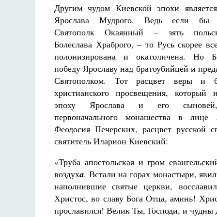
Другим чудом Киевской эпохи является
Ярослава Мудрого. Ведь если бы у
Святополк Окаянный – зять польск
Болеслава Храброго, – то Русь скорее вс
полонизирована и окатоличена. Но Б
победу Ярославу над братоубийцей и пред
Святополком. Тот расцвет веры и бл
христианского просвещения, который н
эпоху Ярослава и его сыновей,
первоначального монашества в лице
Феодосия Печерских, расцвет русской с
святитель Иларион Киевский:
«Труба апостольская и гром евангельски
воздух
а
. Встали на горах монастыри, яви
наполнившие святые церкви, восславил
Христос, во славу Бога Отца, аминь! Хри
прославился! Велик Ты, Господи, и чудны 