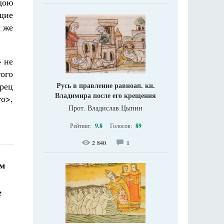
дою
ящие
к же
> не
ого
Русь в правление равноап. кн.
рец
Владимира после его крещения
го>,
Прот. Владислав Цыпин
Рейтинг:
9.8
Голосов:
89
2 840
1
ум
е