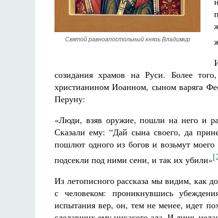
Святой равноапостольный князь Владимир
созидания храмов на Руси. Более того
Разлуки не будет
Фредерика де Грааф
христианином Иоанном, сыном варяга Фео
Перуну:
«Люди, взяв оружие, пошли на него и ра
Сказали ему: “Дай сына своего, да прин
пошлют одного из богов и возьмут моего
[
подсекли под ними сени, и так их убили»
Из летописного рассказа мы видим, как д
с человеком: проникнувшись убеждени
испытания вер, он, тем не менее, идет п
сделавших ему никакого зла. И лишь цела