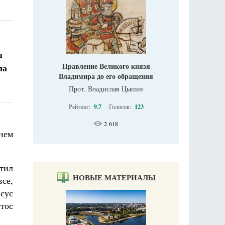
я
Правление Великого князя
ла
Владимира до его обращения
Прот. Владислав Цыпин
Рейтинг:
9.7
Голосов:
123
2 618
нем
тил
НОВЫЕ МАТЕРИАЛЫ
все,
сус
стос