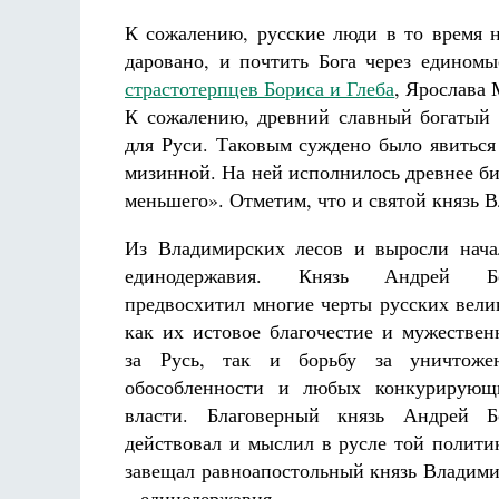
К сожалению, русские люди в то время н
даровано, и почтить Бога через единомы
страстотерпцев Бориса и Глеба
, Ярослава 
К сожалению, древний славный богатый 
для Руси. Таковым суждено было явиться
мизинной. На ней исполнилось древнее би
меньшего». Отметим, что и святой князь
Из Владимирских лесов и выросли нача
единодержавия. Князь Андрей Бо
предвосхитил многие черты русских вели
как их истовое благочестие и мужествен
за Русь, так и борьбу за уничтоже
обособленности и любых конкурирующ
власти. Благоверный князь Андрей Б
действовал и мыслил в русле той полити
завещал равноапостольный князь Владими
– единодержавия.