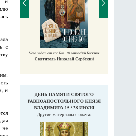
, и
млю
ась
П
Е
ала
аучись у
ь с
Чего ждет от нас Бог. 10 заповедей Божиих
тву
Святитель Николай Сербский
им.
усть
и, и
ДЕНЬ ПАМЯТИ СВЯТОГО
РАВНОАПОСТОЛЬНОГО КНЯЗЯ
ВЛАДИМИРА 15 / 28 ИЮЛЯ
ется
Другие материалы сюжета:
для
, не
арод