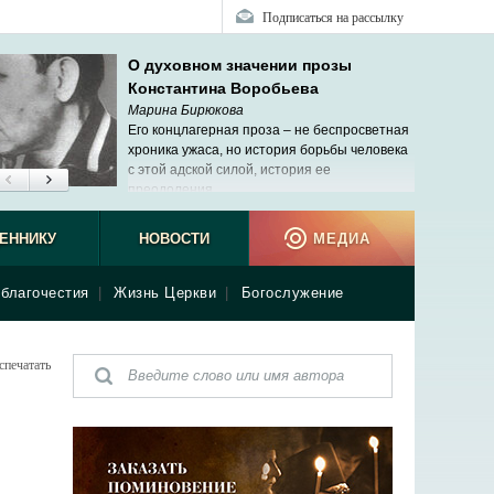
Подписаться на рассылку
О духовном значении прозы
Константина Воробьева
Марина Бирюкова
Его концлагерная проза – не беспросветная
хроника ужаса, но история борьбы человека
с этой адской силой, история ее
преодоления.
ЕННИКУ
НОВОСТИ
МЕДИА
благочестия
|
Жизнь Церкви
|
Богослужение
спечатать