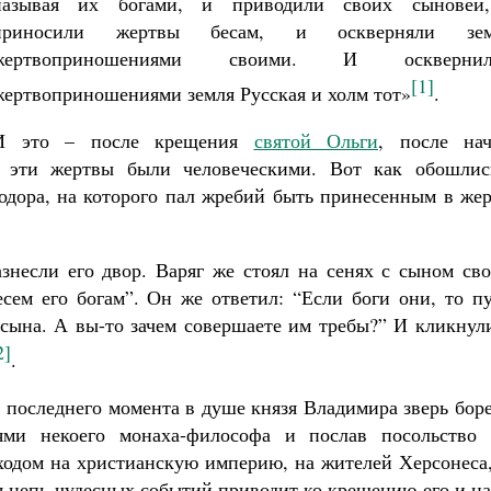
называя их богами, и приводили своих сыновей
приносили жертвы бесам, и оскверняли зе
жертвоприношениями своими. И осквернил
[1]
жертвоприношениями земля Русская и холм тот»
.
И это – после крещения
святой Ольги
, после нач
Великомученик Георгий Победоносец. Н
святого
, эти жертвы были человеческими. Вот как обошлис
Роман Котов
дора, на которого пал жребий быть принесенным в жер
Как найти своё место в жизни
Кирилл Мурышев
знесли его двор. Варяг же стоял на сенях с сыном сво
есем его богам”. Он же ответил: “Если боги они, то п
 сына. А вы-то зачем совершаете им требы?” И кликнул
2]
.
о последнего момента в душе князя Владимира зверь бор
ями некоего монаха-философа и послав посольство 
оходом на христианскую империю, на жителей Херсонеса
я цепь чудесных событий приводит ко крещению его и н