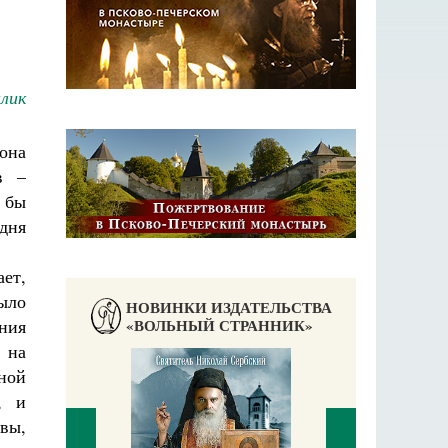
лик
 она
в –
я бы
 дня
ет,
ыло
НОВИНКИ ИЗДАТЕЛЬСТВА
«ВОЛЬНЫЙ СТРАННИК»
ния
 на
яной
, и
вы,