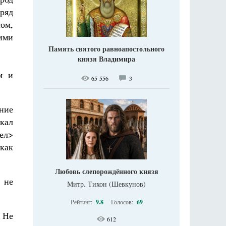
ряд
ом,
ими
Память святого равноапостольного
князя Владимира
м и
65 556
3
ние
кал
ел>
“как
Любовь слепорождённого князя
 не
Митр. Тихон (Шевкунов)
Рейтинг:
9.8
Голосов:
69
 Не
612