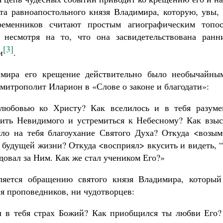
та равноапостольного князя Владимира, которую, увы, 
еменников считают простым агиографическим топос
 несмотря на то, что она засвидетельствована ранн
[3]
и
.
имира его крещение действительно было необычайны
митрополит Иларион в «Слове о законе и благодати»:
любовью ко Христу? Как вселилось и в тебя разуме
ить Невидимого и устремиться к Небесному? Как взыс
яло на тебя благоухание Святого Духа? Откуда <возым
 будущей жизни? Откуда <восприял> вкусить и видеть, 
едовал за Ним. Как же стал учеником Его?»
яется обращению святого князя Владимира, который
я проповедников, ни чудотворцев:
ел в тебя страх Божий? Как приобщился ты любви Его?