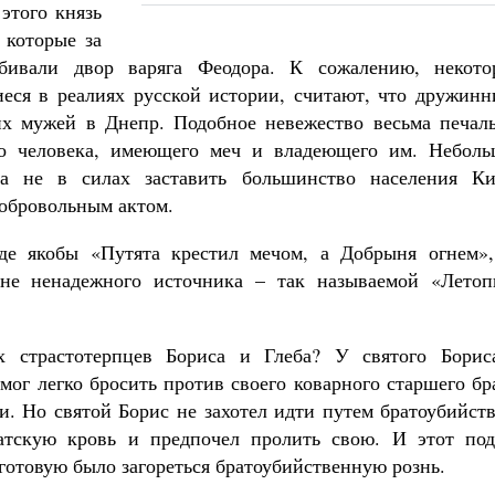
этого князь
 которые за
бивали двор варяга Феодора. К сожалению, некото
еся в реалиях русской истории, считают, что дружинн
их мужей в Днепр. Подобное невежество весьма печаль
го человека, имеющего меч и владеющего им. Неболь
а не в силах заставить большинство населения Ки
добровольным актом.
где якобы «Путята крестил мечом, а Добрыня огнем»,
не ненадежного источника – так называемой «Летоп
х страстотерпцев Бориса и Глеба? У святого Борис
ог легко бросить против своего коварного старшего бр
ти. Но святой Борис не захотел идти путем братоубийст
ратскую кровь и предпочел пролить свою. И этот под
готовую было загореться братоубийственную рознь.