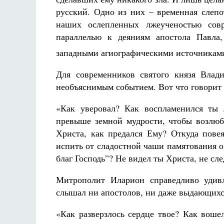
русский. Одно из них – временная слепо
наших ослепленных лжеученостью совр
параллелью к деяниям апостола Павла,
западными агиографическими источникам
Для современников святого князя Влад
необъяснимым событием. Вот что говорит 
«Как уверовал? Как воспламенился ты 
превыше земной мудрости, чтобы возлюб
Христа, как предался Ему? Откуда пове
испить от сладостной чаши памятования о
благ Господь”? Не видел ты Христа, не сл
Митрополит Иларион справедливо удивл
слышал ни апостолов, ни даже выдающихс
«Как разверзлось сердце твое? Как вош