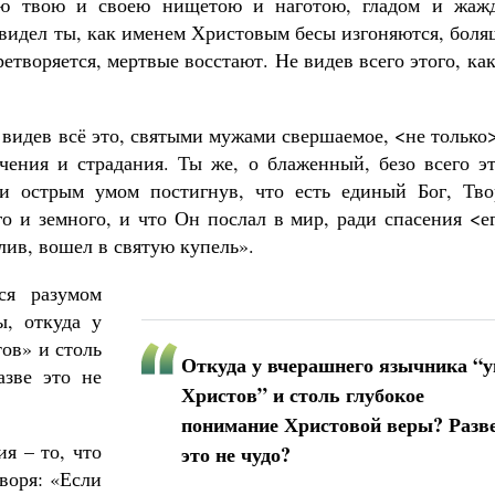
лю твою и своею нищетою и наготою, гладом и жаж
 видел ты, как именем Христовым бесы изгоняются, бол
етворяется, мертвые восстают. Не видев всего этого, ка
 видев всё это, святыми мужами свершаемое, <не только
чения и страдания. Ты же, о блаженный, безо всего эт
и острым умом постигнув, что есть единый Бог, Тво
о и земного, и что Он послал в мир, ради спасения <е
ив, вошел в святую купель».
ся разумом
ы, откуда у
ов» и столь
Откуда у вчерашнего язычника “
азве это не
Христов” и столь глубокое
понимание Христовой веры? Разв
я – то, что
это не чудо?
воря: «Если