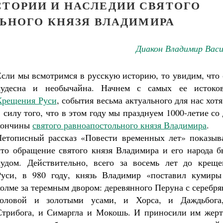
СТОРИИ И НАСЛЕДИИ СВЯТОГО
ЬНОГО КНЯЗЯ ВЛАДИМИРА
Диакон Владимир Васи
Если мы всмотримся в русскую историю, то увидим, что
чудесна и необычайна. Начнем с самых ее истоко
Крещения Руси
, события весьма актуального для нас хот
в силу того, что в этом году мы празднуем 1000-летие со
кончины
святого равноапостольного князя Владимира
.
Летописный рассказ «Повести временных лет» показыва
что обращение святого князя Владимира и его народа б
чудом. Действительно, всего за восемь лет до креще
Руси, в 980 году, князь Владимир «поставил кумиры
холме за теремным двором: деревянного Перуна с серебр
головой и золотыми усами, и Хорса, и Даждьбога
Стрибога, и Симаргла и Мокошь. И приносили им жерт