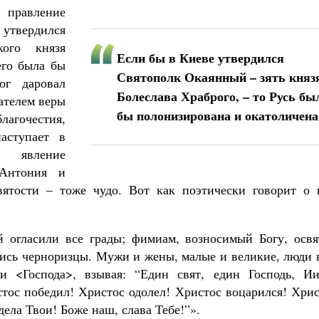
 правление
твердился
ого князя
Если бы в Киеве утвердился
его была бы
Святополк Окаянный – зять княз
ог даровал
Болеслава Храброго, – то Русь бы
ателем веры
бы полонизирована и окатоличена
агочестия,
аступает в
 явление
 Антония и
вятости – тоже чудо. Вот как поэтически говорит о 
й огласили все грады; фимиам, возносимый Богу, освя
лись черноризцы. Мужи и жены, малые и великие, люди 
и <Господа>, взывая: “Един свят, един Господь, Ии
стос победил! Христос одолел! Христос воцарился! Хри
дела Твои! Боже наш, слава Тебе!”».