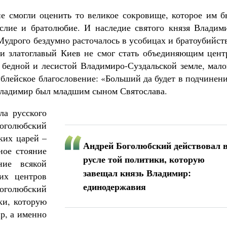
е смогли оценить то великое сокровище, которое им б
слие и братолюбие. И наследие святого князя Владими
Мудрого бездумно расточалось в усобицах и братоубийст
и златоглавый Киев не смог стать объединяющим цент
 бедной и лесистой Владимиро-Суздальской земле, мало
блейское благословение: «Больший да будет в подчинен
 Владимир был младшим сыном Святослава.
ла русского
голюбский
ких царей –
Андрей Боголюбский действовал 
ное стояние
русле той политики, которую
ние всякой
завещал князь Владимир:
их центров
единодержавия
оголюбский
ки, которую
р, а именно