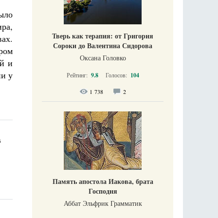
ыло
ра,
Тверь как терапия: от Григория
вах.
Сороки до Валентина Сидорова
ром
Оксана Головко
й и
ии у
Рейтинг:
9.8
Голосов:
104
1 738
2
в
Память апостола Иакова, брата
Господня
Аббат Эльфрик Грамматик