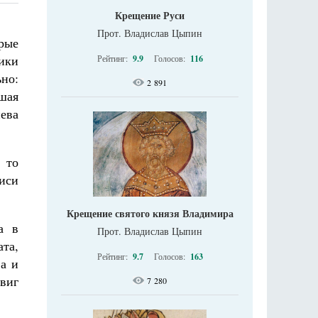
Крещение Руси
Прот. Владислав Цыпин
рые
ики
Рейтинг:
9.9
Голосов:
116
но:
2 891
шая
ева
 то
иси
Крещение святого князя Владимира
а в
Прот. Владислав Цыпин
ата,
Рейтинг:
9.7
Голосов:
163
ва и
виг
7 280