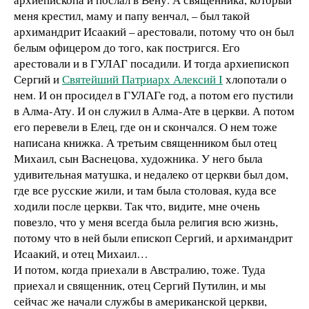
меня крестил, маму и папу венчал, – был такой
архимандрит Исаакий – арестовали, потому что он был
белым офицером до того, как постригся. Его
арестовали и в ГУЛАГ посадили. И тогда архиепископ
Сергий и
Святейший Патриарх Алексий I
хлопотали о
нем. И он просидел в ГУЛАГе год, а потом его пустили
в Алма-Ату. И он служил в Алма-Ате в церкви. А потом
его перевели в Елец, где он и скончался. О нем тоже
написана книжка. А третьим священником был отец
Михаил, сын Васнецова, художника. У него была
удивительная матушка, и недалеко от церкви был дом,
где все русские жили, и там была столовая, куда все
ходили после церкви. Так что, видите, мне очень
повезло, что у меня всегда была религия всю жизнь,
потому что в ней были епископ Сергий, и архимандрит
Исаакий, и отец Михаил…
И потом, когда приехали в Австралию, тоже. Туда
приехал и священник, отец Сергий Путилин, и мы
сейчас же начали службы в американской церкви,