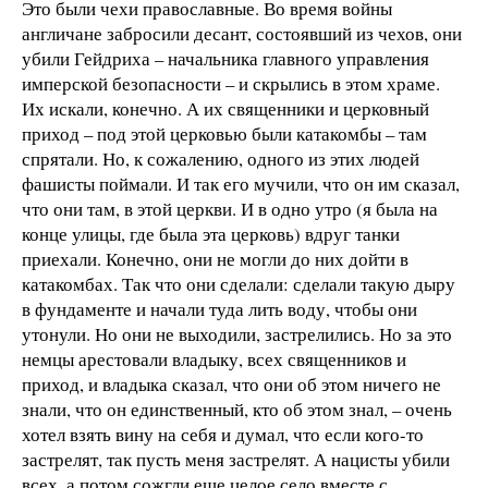
Это были чехи православные. Во время войны
англичане забросили десант, состоявший из чехов, они
убили Гейдриха – начальника главного управления
имперской безопасности – и скрылись в этом храме.
Их искали, конечно. А их священники и церковный
приход – под этой церковью были катакомбы – там
спрятали. Но, к сожалению, одного из этих людей
фашисты поймали. И так его мучили, что он им сказал,
что они там, в этой церкви. И в одно утро (я была на
конце улицы, где была эта церковь) вдруг танки
приехали. Конечно, они не могли до них дойти в
катакомбах. Так что они сделали: сделали такую дыру
в фундаменте и начали туда лить воду, чтобы они
утонули. Но они не выходили, застрелились. Но за это
немцы арестовали владыку, всех священников и
приход, и владыка сказал, что они об этом ничего не
знали, что он единственный, кто об этом знал, – очень
хотел взять вину на себя и думал, что если кого-то
застрелят, так пусть меня застрелят. А нацисты убили
всех, а потом сожгли еще целое село вместе с