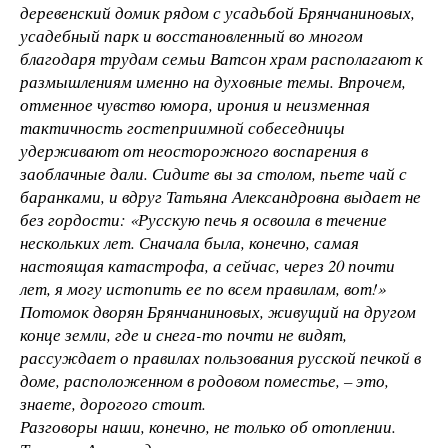
деревенский домик рядом с усадьбой Брянчаниновых,
усадебный парк и восстановленный во многом
благодаря трудам семьи Ватсон храм располагают к
размышлениям именно на духовные темы. Впрочем,
отменное чувство юмора, ирония и неизменная
тактичность гостеприимной собеседницы
удерживают от неосторожного воспарения в
заоблачные дали. Сидите вы за столом, пьете чай с
баранками, и вдруг Татьяна Александровна выдает не
без гордости: «Русскую печь я освоила в течение
нескольких лет. Сначала была, конечно, самая
настоящая катастрофа, а сейчас, через 20 почти
лет, я могу истопить ее по всем правилам, вот!»
Потомок дворян Брянчаниновых, живущий на другом
конце земли, где и снега-то почти не видят,
рассуждает о правилах пользования русской печкой в
доме, расположенном в родовом поместье, – это,
знаете, дорогого стоит.
Разговоры наши, конечно, не только об отоплении.