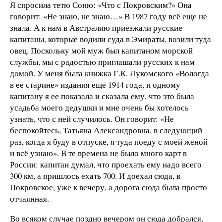
Я спросила тетю Соню: «Что с Покровским?» Она
говорит: «Не знаю, не знаю…» В 1987 году всё еще не
знала. А к нам в Австралию приезжали русские
капитаны, которые водили суда в Эмираты, возили туда
овец. Поскольку мой муж был капитаном морской
службы, мы с радостью приглашали русских к нам
домой. У меня была книжка Г.К. Лукомского «Вологда
в ее старине» издания еще 1914 года, и одному
капитану я ее показала и сказала ему, что это была
усадьба моего дедушки и мне очень бы хотелось
узнать, что с ней случилось. Он говорит: «Не
беспокойтесь, Татьяна Александровна, в следующий
раз, когда я буду в отпуске, я туда поеду с моей женой
и всё узнаю». В те времена не было много карт в
России: капитан думал, что проехать ему надо всего
300 км, а пришлось ехать 700. И доехал сюда, в
Покровское, уже к вечеру, а дорога сюда была просто
отчаянная.
Во всяком случае поздно вечером он сюда добрался,