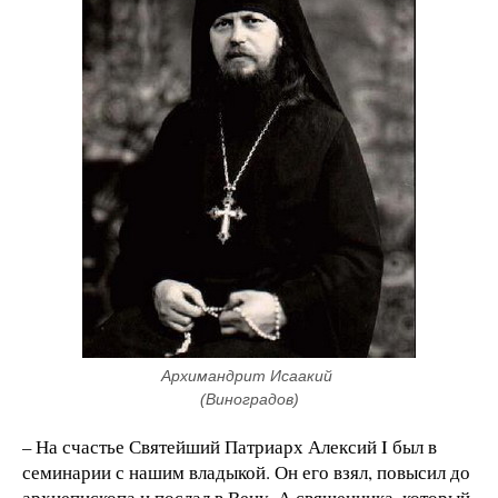
Архимандрит Исаакий 
(Виноградов)
– На счастье Святейший Патриарх Алексий I был в
семинарии с нашим владыкой. Он его взял, повысил до
архиепископа и послал в Вену. А священника, который