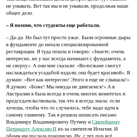
не унывать. Вот так мы и не унывали, продолжая наше
общее дело.
– Я помню, что студенты еще работали.
– Да-да. Но был тут просто ужас. Были огромные дыры
в фундаменте до начала специализированной
реставрации. Я туда пошла и говорю: «Знаете, очень
интересно, но у нас всегда начинают с фундамента, а
не сверху». А они мне сказали: «Вологжане смогут
наслаждаться усадьбой издали, она будет красивой». Я
думаю: «Вот как интересно! Этого я еще не слышала!»
Я думаю: «Боже! Мы никуда не двигаемся!» А в
Австралии я была всегда в очень многих комитетах и
председательствовала, так что я всегда знала: если
хочешь, чтобы что-то случилось, тебе надо идти к
самому главному. Так я решила написать письмо
Владимиру Владимировичу Путину и
Святейшему
Патриарху Алексию II
из-за святителя Игнатия. И
обоим им послала рукописно. Ну, с тех пор всё