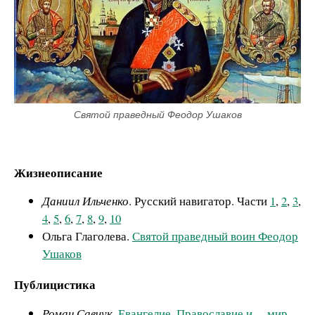
Святой праведный Феодор Ушаков
Жизнеописание
Даниил Ильченко
. Русский навигатор. Части
1
,
2
,
3
,
4
,
5
,
6
,
7
,
8
,
9
,
10
Ольга Глаголева.
Святой праведный воин Феодор
Ушаков
Публицистика
Роман Савчук
.
Евангелие, Православие и… мир
.