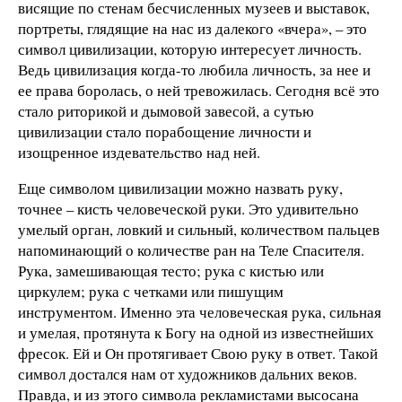
висящие по стенам бесчисленных музеев и выставок,
портреты, глядящие на нас из далекого «вчера», – это
символ цивилизации, которую интересует личность.
Ведь цивилизация когда-то любила личность, за нее и
ее права боролась, о ней тревожилась. Сегодня всё это
стало риторикой и дымовой завесой, а сутью
цивилизации стало порабощение личности и
изощренное издевательство над ней.
Еще символом цивилизации можно назвать руку,
точнее – кисть человеческой руки. Это удивительно
умелый орган, ловкий и сильный, количеством пальцев
напоминающий о количестве ран на Теле Спасителя.
Рука, замешивающая тесто; рука с кистью или
циркулем; рука с четками или пишущим
инструментом. Именно эта человеческая рука, сильная
и умелая, протянута к Богу на одной из известнейших
фресок. Ей и Он протягивает Свою руку в ответ. Такой
символ достался нам от художников дальних веков.
Правда, и из этого символа рекламистами высосана