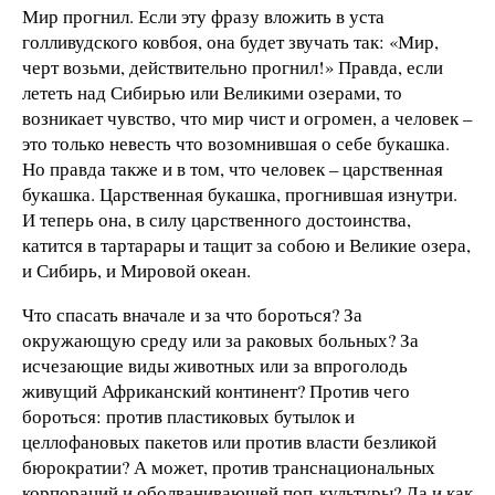
Мир прогнил. Если эту фразу вложить в уста
голливудского ковбоя, она будет звучать так: «Мир,
черт возьми, действительно прогнил!» Правда, если
лететь над Сибирью или Великими озерами, то
возникает чувство, что мир чист и огромен, а человек –
это только невесть что возомнившая о себе букашка.
Но правда также и в том, что человек – царственная
букашка. Царственная букашка, прогнившая изнутри.
И теперь она, в силу царственного достоинства,
катится в тартарары и тащит за собою и Великие озера,
и Сибирь, и Мировой океан.
Что спасать вначале и за что бороться? За
окружающую среду или за раковых больных? За
исчезающие виды животных или за впроголодь
живущий Африканский континент? Против чего
бороться: против пластиковых бутылок и
целлофановых пакетов или против власти безликой
бюрократии? А может, против транснациональных
корпораций и оболванивающей поп-культуры? Да и как