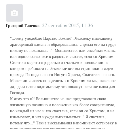
27 сентября 2015, 11:36
Григорий Галенко
"...чему уподоблю Царство Божие?...Человеку нашедшему
драгоценный камень и обрадовавшись, спрятал его на груди
никому не показывая...". Монашество, или семейная жизнь,
или одиночество- все в радость и счастье, если со Христом.
Стоит ли мериться радостью и счастьем в положении, в
котором пребываем на Земле,где все мы странники и ждем
прихода Господа нашего Иисуса Христа, Спасителя нашего.
Может ли человек определить- со Христом ли мы, наверное,
да,- дела наши видимые ему это покажут, вера же наша для
Господа.
К чему это я?! Большинство из нас представляют свою
жизненную позицию и положение как более совершенную,
но каждый из нас и так счастлив, если он со Христом, и не
изнемогает, и нет нужды высказываться: " Я счастлив,
потому что..." Такие высказывания напоминают остановку в
пути изнуренного как внутренними, так и внешними