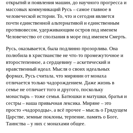
открытий и появления машин, до научного прогресса и
массовых коммуникаций Русь – самое главное в
человеческой истории. То, что и сегодня является
почти единственной альтернативой и единственным
противовесом, удерживающим остров под именем
Человечество от сползания в море под именем Смерть.
Русь, оказывается, была подлинно прозорлива. Она
полюбила в христианстве не что-то промежуточное и
второстепенное, а сердцевину – аскетический и
нравственный идеал. Мысля о своих идеальных
формах, Русь считала, что мирянин от монаха
отличается только чадорождением. Даже жизнь в
семье не отличает того и другого, поскольку
монастырь – тоже семья. Батюшки и матушки, братья и
сестры – наша привычная лексика. Миряне – это
просто «чадородцы», а всё прочее – мысль о Грядущем
Царстве, земные поклоны, терпение, память о Боге,
Таинства – у них с монахами общее.