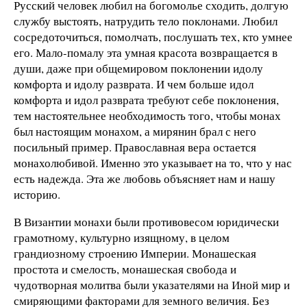
Русский человек любил на богомолье сходить, долгую
службу выстоять, натрудить тело поклонами. Любил
сосредоточиться, помолчать, послушать тех, кто умнее
его. Мало-помалу эта умная красота возвращается в
души, даже при общемировом поклонении идолу
комфорта и идолу разврата. И чем больше идол
комфорта и идол разврата требуют себе поклонения,
тем настоятельнее необходимость того, чтобы монах
был настоящим монахом, а мирянин брал с него
посильный пример. Православная вера остается
монахолюбивой. Именно это указывает на то, что у нас
есть надежда. Эта же любовь объясняет нам и нашу
историю.
В Византии монахи были противовесом юридически
грамотному, культурно изящному, в целом
грандиозному строению Империи. Монашеская
простота и смелость, монашеская свобода и
чудотворная молитва были указателями на Иной мир и
смиряющими факторами для земного величия. Без