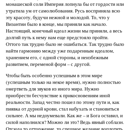
монашеской соли Империя лопнула бы от гордости или
утратила ум от самолюбования. Русь восприняла всю
эту красоту, будучи нежной и молодой. То, что у
Византии было в конце, мы приняли как начало.
Настоящий, конечный идеал жизни мы приняли, а весь
долгий путь к нему нам еще предстояло пройти.
Оттого так трудно было не ошибаться. Так трудно было
найти гармонию между уже подаренным идеалом,
хранением его, с одной стороны, и неизбежным
развитием, переменой форм – с другой.
Чтобы быть особенно успешным в этом мире
(успешным только на некое время), нужно полностью
омертветь для звуков из иного мира. Нужно
приобрести бесчувствие к прикосновениям иной
реальности. Запад честно пошел по этому пути и, как
пиявка от дурной крови, стал набухать и становиться
сильнее. А мы недоумевали. Как же – и Бога оставил, и
силой наполнился? Можно ли это? Ведь явный соблазн.
Отсюда то отторжение, то спешное желание воплотить