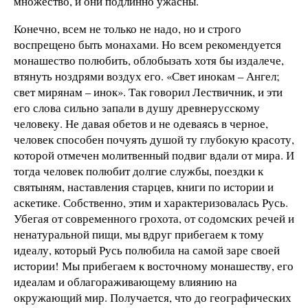
множество, и они подлинно ужасны.
Конечно, всем не только не надо, но и строго
воспрещено быть монахами. Но всем рекомендуется
монашество полюбить, облобызать хотя бы издалече,
втянуть ноздрями воздух его. «Свет инокам – Ангел;
свет мирянам – инок». Так говорил Лествичник, и эти
его слова сильно запали в душу древнерусскому
человеку. Не давая обетов и не одеваясь в черное,
человек способен почуять душой ту глубокую красоту,
которой отмечен молитвенный подвиг вдали от мира. И
тогда человек полюбит долгие службы, поездки к
святыням, наставления старцев, книги по истории и
аскетике. Собственно, этим и характеризовалась Русь.
Убегая от современного грохота, от содомских речей и
ненатуральной пищи, мы вдруг прибегаем к тому
идеалу, который Русь полюбила на самой заре своей
истории! Мы прибегаем к восточному монашеству, его
идеалам и облагораживающему влиянию на
окружающий мир. Получается, что до географических