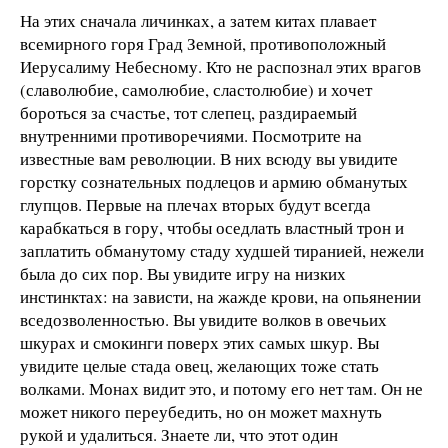
На этих сначала личинках, а затем китах плавает
всемирного горя Град Земной, противоположный
Иерусалиму Небесному. Кто не распознал этих врагов
(славолюбие, самолюбие, сластолюбие) и хочет
бороться за счастье, тот слепец, раздираемый
внутренними противоречиями. Посмотрите на
известные вам революции. В них всюду вы увидите
горстку сознательных подлецов и армию обманутых
глупцов. Первые на плечах вторых будут всегда
карабкаться в гору, чтобы оседлать властный трон и
заплатить обманутому стаду худшей тиранией, нежели
была до сих пор. Вы увидите игру на низких
инстинктах: на зависти, на жажде крови, на опьянении
вседозволенностью. Вы увидите волков в овечьих
шкурах и смокинги поверх этих самых шкур. Вы
увидите целые стада овец, желающих тоже стать
волками. Монах видит это, и потому его нет там. Он не
может никого переубедить, но он может махнуть
рукой и удалиться. Знаете ли, что этот один