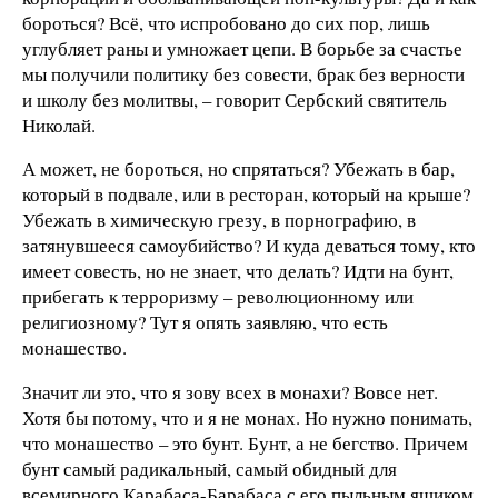
бороться? Всё, что испробовано до сих пор, лишь
углубляет раны и умножает цепи. В борьбе за счастье
мы получили политику без совести, брак без верности
и школу без молитвы, – говорит Сербский святитель
Николай.
А может, не бороться, но спрятаться? Убежать в бар,
который в подвале, или в ресторан, который на крыше?
Убежать в химическую грезу, в порнографию, в
затянувшееся самоубийство? И куда деваться тому, кто
имеет совесть, но не знает, что делать? Идти на бунт,
прибегать к терроризму – революционному или
религиозному? Тут я опять заявляю, что есть
монашество.
Значит ли это, что я зову всех в монахи? Вовсе нет.
Хотя бы потому, что и я не монах. Но нужно понимать,
что монашество – это бунт. Бунт, а не бегство. Причем
бунт самый радикальный, самый обидный для
всемирного Карабаса-Барабаса с его пыльным ящиком