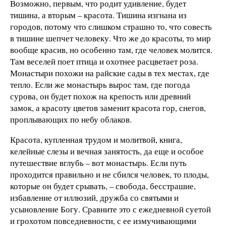
Возможно, первым, что родит удивление, будет
тишина, а вторым – красота. Тишина изгнана из
городов, потому что слишком страшно то, что совесть
в тишине шепчет человеку. Что же до красоты, то мир
вообще красив, но особенно там, где человек молится.
Там веселей поет птица и охотнее расцветает роза.
Монастыри похожи на райские сады в тех местах, где
тепло. Если же монастырь вырос там, где погода
сурова, он будет похож на крепость или древний
замок, а красоту цветов заменит красота гор, снегов,
проплывающих по небу облаков.
Красота, купленная трудом и молитвой, книга,
келейные слезы и вечная занятость, да еще и особое
путешествие вглубь – вот монастырь. Если путь
проходится правильно и не сбился человек, то плоды,
которые он будет срывать, – свобода, бесстрашие,
избавление от иллюзий, дружба со святыми и
усыновление Богу. Сравните это с ежедневной суетой
и грохотом повседневности, с ее измучивающими