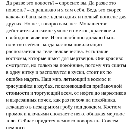
Да разве это новость? – спросите вы. Да разве это
новость? – спрашиваю и я сам себя. Ведь это скорее
какая-то банальность для одних и полный нонсенс для
других. Но нет, говорю вам, нет. Монашество
действительно самое умное и смелое, красивое и
свободное явление. И это особенно должно быть
понятно сейчас, когда костюм цивилизации
расползается на теле человечества. Есть такие
костюмы, которые шьют для мертвецов. Они красиво
смотрятся, но только на покойнике, потому что сшиты
в одну нитку и расползутся в куски, стоит их по
ошибке надеть. Наш мир, летающий в космос и
трясущийся в клубах, поклоняющийся прибавочной
стоимости и торгующий всем, от нефти до наркотиков
и вырезанных почек, как раз похож на покойника,
лежащего в незакрытом гробу под дождем. Костюм
промок и клочьями сползает с него, обнажая мертвое
тело. Сейчас придется немного поворчать. Совсем
немного.