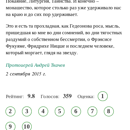
Покаяние, Литургия, Таинства. И конечно –
монашество, которое столько раз уже удерживало нас
на краю и до сих пор удерживает.
Это и есть та прохладная, как Гедеонова роса, мысль,
пришедшая ко мне во дни сомнений, во дни тягостных
раздумий о собственном бессмертии, о Фрэнсисе
Фукуяме, Фридрихе Ницше и последнем человеке,
который моргает, глядя на звезду.
Протоиерей Андрей Ткачев
2 сентября 2015 г.
9.8
359
1
Рейтинг:
Голосов:
Оценка:
2
3
4
5
6
7
8
9
10