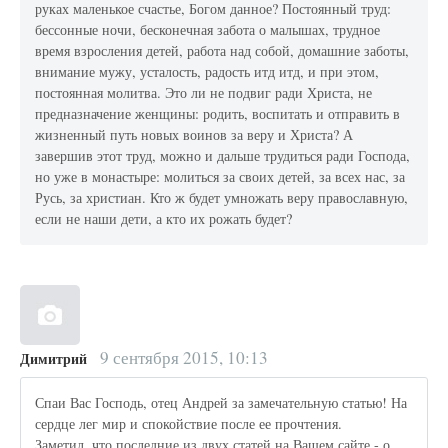
руках маленькое счастье, Богом данное? Постоянный труд:
бессонные ночи, бесконечная забота о малышах, трудное
время взросления детей, работа над собой, домашние заботы,
внимание мужу, усталость, радость итд итд, и при этом,
постоянная молитва. Это ли не подвиг ради Христа, не
предназначение женщины: родить, воспитать и отправить в
жизненный путь новых воинов за веру и Христа? А
завершив этот труд, можно и дальше трудиться ради Господа,
но уже в монастыре: молиться за своих детей, за всех нас, за
Русь, за христиан. Кто ж будет умножать веру православную,
если не наши дети, а кто их рожать будет?
9 сентября 2015, 10:13
Димитрий
Спаи Вас Господь, отец Андрей за замечательную статью! На
сердце лег мир и спокойствие после ее прочтения.
Заметил, что последние из двух статей на Вашем сайте - о