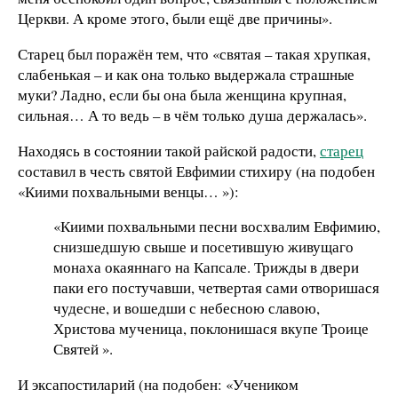
Церкви. А кроме этого, были ещё две причины».
Старец был поражён тем, что «святая – такая хрупкая,
слабенькая – и как она только выдержала страшные
муки? Ладно, если бы она была женщина крупная,
сильная… А то ведь – в чём только душа держалась».
Находясь в состоянии такой райской радости,
старец
составил в честь святой Евфимии стихиру (на подобен
«Киими похвальными венцы… »):
«Киими похвальными песни восхвалим Евфимию,
снизшедшую свыше и посетившую живущаго
монаха окаяннаго на Капсале. Трижды в двери
паки его постучавши, четвертая сами отворишася
чудесне, и вошедши с небесною славою,
Христова мученица, поклонишася вкупе Троице
Святей ».
И эксапостиларий (на подобен: «Учеником