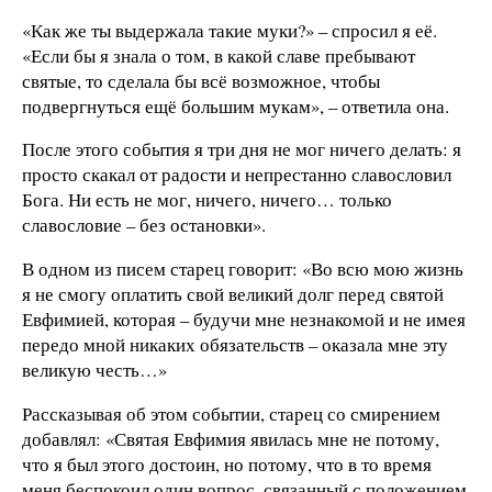
«Как же ты выдержала такие муки?» – спросил я её.
«Если бы я знала о том, в какой славе пребывают
святые, то сделала бы всё возможное, чтобы
подвергнуться ещё большим мукам», – ответила она.
После этого события я три дня не мог ничего делать: я
просто скакал от радости и непрестанно славословил
Бога. Ни есть не мог, ничего, ничего… только
славословие – без остановки».
В одном из писем старец говорит: «Во всю мою жизнь
я не смогу оплатить свой великий долг перед святой
Евфимией, которая – будучи мне незнакомой и не имея
передо мной никаких обязательств – оказала мне эту
великую честь…»
Рассказывая об этом событии, старец со смирением
добавлял: «Святая Евфимия явилась мне не потому,
что я был этого достоин, но потому, что в то время
меня беспокоил один вопрос, связанный с положением