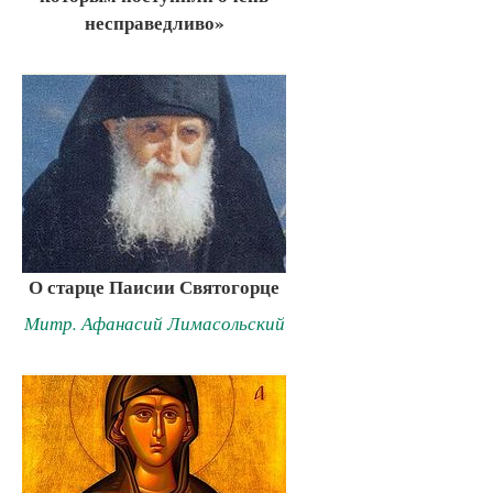
несправедливо»
О старце Паисии Святогорце
Митр. Афанасий Лимасольский