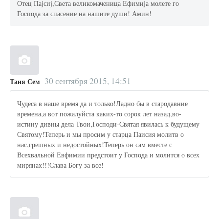
Отец Пајсиј,Света великомаченица Ефимија молете го
Господа за спасение на нашите души! Амин!
30 сентября 2015, 14:51
Таня Сем
Чудеса в наше время да и только!Ладно бы в стародавние
времена,а вот пожалуйста каких-то сорок лет назад,во-
истину дивны дела Твои,Господи-Святая явилась к будущему
Святому!Теперь и мы просим у старца Паисия молитв о
нас,грешных и недостойных!Теперь он сам вместе с
Всехвальной Евфимии предстоит у Господа и молится о всех
мирянах!!!Слава Богу за все!