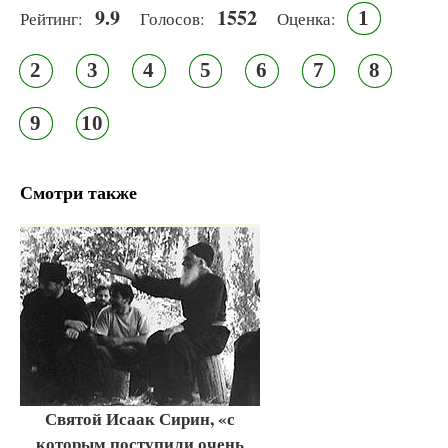
9.9
1552
1
Рейтинг:
Голосов:
Оценка:
2
3
4
5
6
7
8
9
10
Смотри также
Святой Исаак Сирин, «с
которым поступили очень