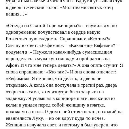
утра, я был в келье и читал часы. Вдруг я услышал стук
в дверь и женский голос: «Молитвами святых отец
наших…»
«Откуда на Святой Горе женщина?» – изумился я, но
одновременно почувствовал в сердце некую
Божественную сладость. Спрашиваю: «Кто там?»
Слышу в ответ: «Евфимия». – «Какая ещё Евфимия? –
подумал я. – Неужели какая-нибудь сумасшедшая
переоделась в мужскую одежду и пробралась на
Афон? И что мне теперь делать?» А она опять стучит. Я
снова спрашиваю: «Кто там?» И она снова отвечает:
«Евфимия». Я не знаю, что делать, и дверь не
открываю. А когда она постучала в третий раз, дверь
открылась сама, хотя изнутри была закрыта на
задвижку. Я услышал в коридоре шаги, выскочил из
кельи и увидел перед собой женщину в платке,
похожем на шаль. Рядом с ней стоял некто, похожий на
евангелиста Луку, – но он вдруг куда-то исчез.
Женщина излучала свет, и поэтому я был уверен, что