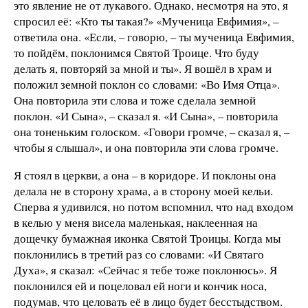
это явление не от лукавого. Однако, несмотря на это, я
спросил её: «Кто ты такая?» «Мученица Евфимия», –
ответила она. «Если, – говорю, – ты мученица Евфимия,
то пойдём, поклонимся Святой Троице. Что буду
делать я, повторяй за мной и ты». Я вошёл в храм и
положил земной поклон со словами: «Во Имя Отца».
Она повторила эти слова и тоже сделала земной
поклон. «И Сына», – сказал я. «И Сына», – повторила
она тоненьким голоском. «Говори громче, – сказал я, –
чтобы я слышал», и она повторила эти слова громче.
Я стоял в церкви, а она – в коридоре. И поклоны она
делала не в сторону храма, а в сторону моей кельи.
Сперва я удивился, но потом вспомнил, что над входом
в келью у меня висела маленькая, наклеенная на
дощечку бумажная иконка Святой Троицы. Когда мы
поклонились в третий раз со словами: «И Святаго
Духа», я сказал: «Сейчас я тебе тоже поклонюсь». Я
поклонился ей и поцеловал ей ноги и кончик носа,
подумав, что целовать её в лицо будет бесстыдством.