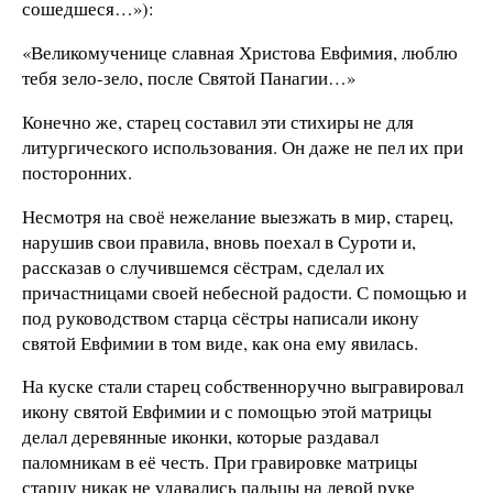
сошедшеся…»):
«Великомученице славная Христова Евфимия, люблю
тебя зело-зело, после Святой Панагии…»
Конечно же, старец составил эти стихиры не для
литургического использования. Он даже не пел их при
посторонних.
Несмотря на своё нежелание выезжать в мир, старец,
нарушив свои правила, вновь поехал в Суроти и,
рассказав о случившемся сёстрам, сделал их
причастницами своей небесной радости. С помощью и
под руководством старца сёстры написали икону
святой Евфимии в том виде, как она ему явилась.
На куске стали старец собственноручно выгравировал
икону святой Евфимии и с помощью этой матрицы
делал деревянные иконки, которые раздавал
паломникам в её честь. При гравировке матрицы
старцу никак не удавались пальцы на левой руке