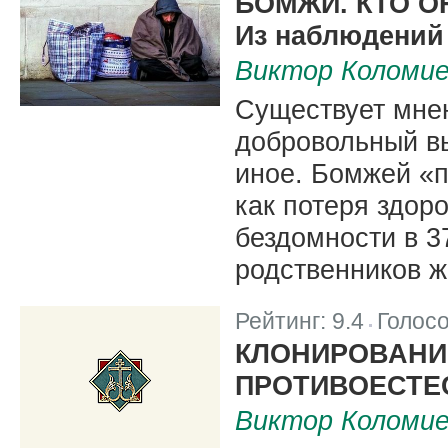
БОМЖИ. КТО О
Из наблюдений
Виктор Коломи
Существует мнен
добровольный вы
иное. Бомжей «п
как потеря здор
бездомности в 3
родственников ж
Рейтинг:
9.4
Голос
|
КЛОНИРОВАНИ
ПРОТИВОЕСТЕ
Виктор Коломи