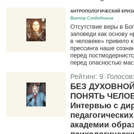
АНТРОПОЛОГИЧЕСКИЙ КРИЗИ
Виктор Слободчиков
Отсутствие веры в Бог
заповеди как основу н
в человеке» привело к
прессинга наше созна
перед постмодернист
перед опасностью масс
Рейтинг:
9
Голосов
|
БЕЗ ДУХОВНО
ПОНЯТЬ ЧЕЛО
Интервью с ди
педагогически
академии обра