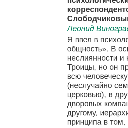
психологически
корреспондент
Слободчиковы
Леонид Виногра
Я ввел в психол
общность». В ос
неслиянности и 
Троицы, но он п
всю человеческу
(неслучайно се
церковью), в др
дворовых компан
другому, иерарх
принципа в том,