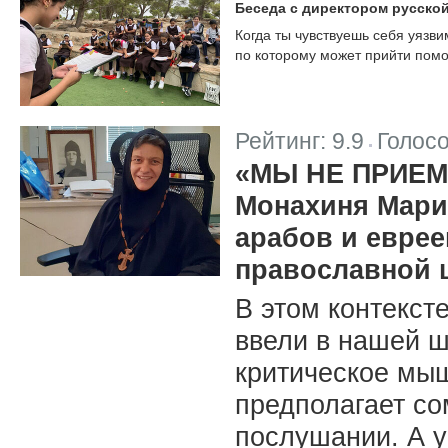
Беседа с директором русско
Когда ты чувствуешь себя уяз
по которому может прийти помо
Рейтинг:
9.9
Голос
|
«МЫ НЕ ПРИЕ
Монахиня Мария
арабов и еврее
православной 
В этом контекс
ввели в нашей 
критическое мы
предполагает со
послушании. А 