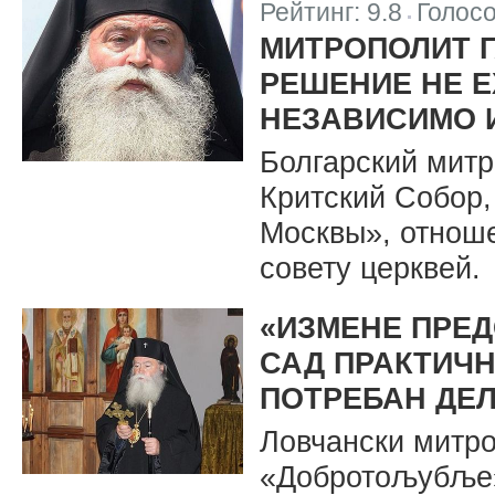
Рейтинг:
9.8
Голос
|
МИТРОПОЛИТ Г
РЕШЕНИЕ НЕ Е
НЕЗАВИСИМО 
Болгарский митр
Критский Собор,
Москвы», отнош
совету церквей.
«ИЗМЕНЕ ПРЕД
САД ПРАКТИЧН
ПОТРЕБАН ДЕ
Ловчански митро
«Добротољубље» 