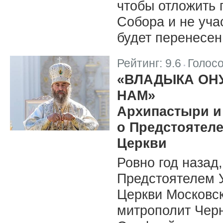
чтобы отложить
Собора и не уча
будет перенесен
Рейтинг:
9.6
Голос
|
«ВЛАДЫКА ОН
НАМ»
Архипастыри и
о Предстоятел
Церкви
Ровно год назад,
Предстоятелем 
Церкви Московск
митрополит Черн