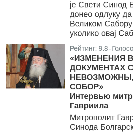
је Свети Синод 
донео одлуку да
Великом Сабору
уколико овај Са
Рейтинг:
9.8
Голос
|
«ИЗМЕНЕНИЯ 
ДОКУМЕНТАХ 
НЕВОЗМОЖНЫ,
СОБОР»
Интервью митр
Гавриила
Митрополит Гав
Синода Болгарск