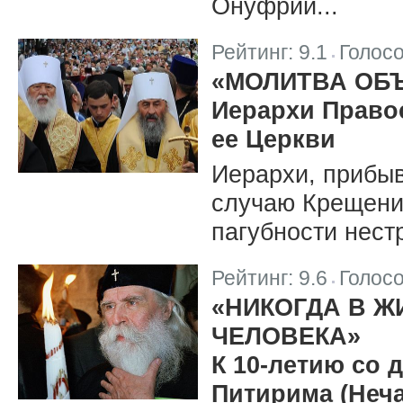
Онуфрий...
Рейтинг:
9.1
Голос
|
«МОЛИТВА ОБ
Иерархи Право
ее Церкви
Иерархи, прибыв
случаю Крещения
пагубности нест
Рейтинг:
9.6
Голос
|
«НИКОГДА В Ж
ЧЕЛОВЕКА»
К 10-летию со 
Питирима (Неча