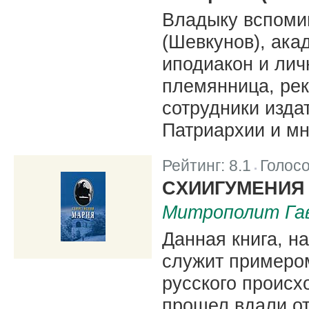
Владыку вспоми
(Шевкунов), ака
иподиакон и лич
племянница, ре
сотрудники изда
Патриархии и мн
Рейтинг:
8.1
Голос
|
CХИИГУМЕНИЯ
Митрополит Гав
Данная книга, н
служит примеро
русского происх
прошел вдали от