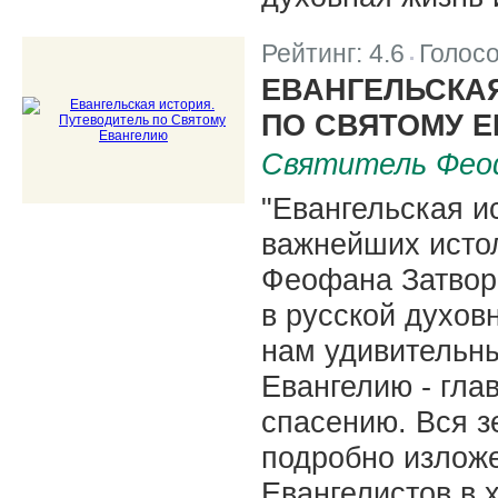
Рейтинг:
4.6
Голос
|
ЕВАНГЕЛЬСКАЯ
ПО СВЯТОМУ 
Святитель Фео
"Евангельская и
важнейших истол
Феофана Затвор
в русской духов
нам удивительн
Евангелию - гла
спасению. Вся з
подробно излож
Евангелистов в 