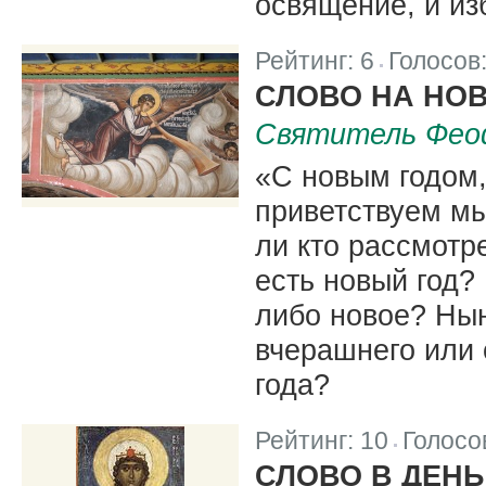
освящение, и из
Рейтинг:
6
Голосов
|
СЛОВО НА НО
Святитель Фео
«С новым годом,
приветствуем мы
ли кто рассмотр
есть новый год? 
либо новое? Нын
вчерашнего или 
года?
Рейтинг:
10
Голосо
|
СЛОВО В ДЕН