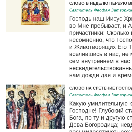
СЛОВО В НЕДЕЛЮ ПЕРВУЮ В
Святитель Феофан Затворни
Господь наш Иисус Хр
во Мне пребывает, и А
причастники! Сколько 
несомненно, что Госп
и Животворящих Его Т
вселившись в нас, не
сем внутрен­нем в нас
несвидетельствованн
нам дожди дая и врем
СЛОВО НА СРЕТЕНИЕ ГОСПО
Святитель Феофан Затворни
Какую умилительную к
Господне! Глубокий с
Бога, по ту и другую 
Дева Богородица; нев
восьмидесятичетырехл