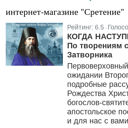
интернет-магазине "Сретение"
Рейтинг:
6.5
Голос
|
КОГДА НАСТУПИ
По творениям 
Затворника
Первоверховный
ожидании Второ
подробные рассу
Рождества Христ
богослов‑святит
апостольское по
и для нас с вами