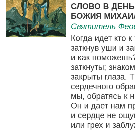
СЛОВО В ДЕНЬ
БОЖИЯ МИХАИ
Святитель Фео
Когда идет кто к
заткнув уши и з
и как поможешь?
заткнуты; знаком
закрыты глаза. Т
сердечного обращ
мы, обратясь к 
Он и дает нам п
и сердце не ощу
или грех и забл