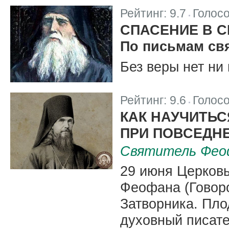
Рейтинг:
9.7
Голос
|
СПАСЕНИЕ В 
По письмам св
Без веры нет ни 
Рейтинг:
9.6
Голос
|
КАК НАУЧИТЬ
ПРИ ПОВСЕДН
Святитель Фео
29 июня Церковь
Феофана (Говор
Затворника. Пл
духовный писате