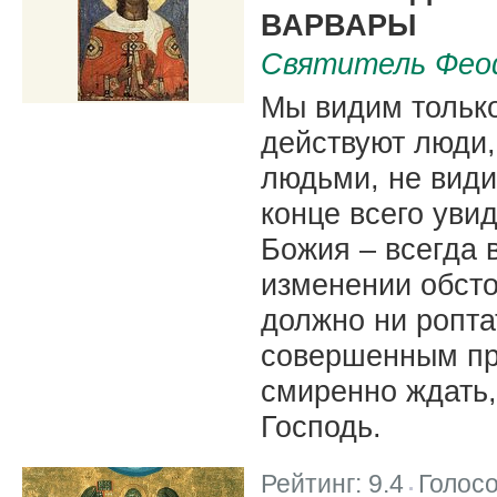
ВАРВАРЫ
Святитель Фео
Мы видим только 
действуют люди, 
людьми, не видим
конце всего уви
Божия – всегда 
изменении обсто
должно ни роптат
совершенным пр
смиренно ждать,
Господь.
Рейтинг:
9.4
Голос
|