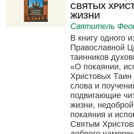
СВЯТЫХ ХРИС
ЖИЗНИ
Святитель Фео
В книгу одного 
Православной Ц
таинников духо
«О покаянии, и
Христовых Таин 
слова и поучени
подвигающие чи
жизни, недоброй
покаяния и испо
Святым Христов
доброго намерен