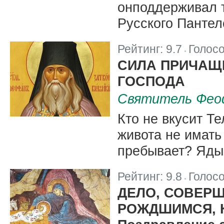
онподдерживал 
Русского Панте
Рейтинг:
9.7
Голос
|
СИЛА ПРИЧАЩ
ГОСПОДА
Святитель Фео
Кто не вкусит Те
живота не имать 
пребывает? Ядый
Рейтинг:
9.8
Голос
|
ДЕЛО, СОВЕР
РОЖДШИМСЯ, 