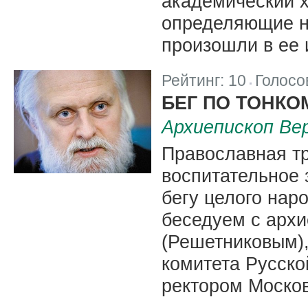
академический х
определяющие н
произошли в ее 
Рейтинг:
10
Голосо
|
БЕГ ПО ТОНКО
Архиепископ Ве
Православная т
воспитательное з
бегу целого нар
беседуем с арх
(Решетниковым)
комитета Русско
ректором Москов