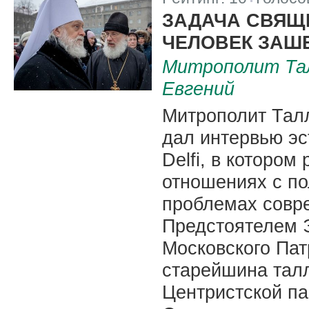
|
ЗАДАЧА СВЯЩ
ЧЕЛОВЕК ЗАШЕ
Митрополит Тал
Евгений
Митрополит Талл
дал интервью эс
Delfi, в котором
отношениях с по
проблемах совр
Предстоятелем 
Московского Пат
старейшина талл
Центристской п