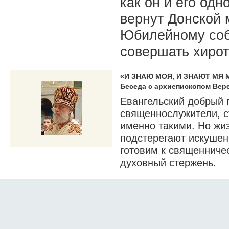
как он и его одн
вернут Донской 
Юбилейному соб
совершать хиро
«И ЗНАЮ МОЯ, И ЗНАЮТ МЯ МО
Беседа с архиепископом Вер
Евангельский добрый п
священнослужители, с
именно такими. Но жиз
подстерегают искушени
готовим к священниче
духовный стержень.