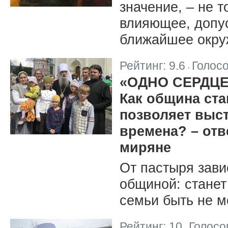
значение, – не 
влияющее, допус
ближайшее окруж
Рейтинг:
9.6
Голос
|
«ОДНО СЕРДЦЕ
Как община ста
позволяет выс
времена? – от
миряне
От пастыря завис
общиной: станет
семьи быть не м
Рейтинг:
10
Голосо