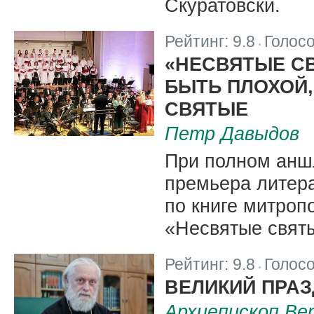
Скуратовски.
Рейтинг:
9.8
Голос
|
«НЕСВЯТЫЕ СВ
БЫТЬ ПЛОХОЙ,
СВЯТЫЕ
Петр Давыдов
При полном анш
премьера литера
по книге митроп
«Несвятые свят
Рейтинг:
9.8
Голос
|
ВЕЛИКИЙ ПРА
Архиепископ Ве