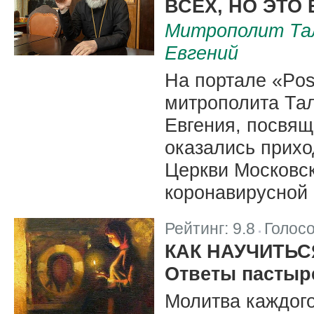
ВСЕХ, НО ЭТО
Митрополит Тал
Евгений
На портале «Pos
митрополита Тал
Евгения, посвящ
оказались прих
Церкви Московск
коронавирусной
Рейтинг:
9.8
Голос
|
КАК НАУЧИТЬС
Ответы пастыр
Молитва каждого