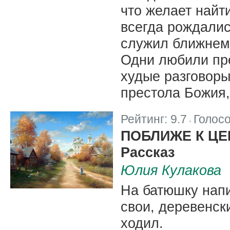
что желает найти
всегда рождалис
служил ближнему
Одни любили пре
худые разговоры
престола Божия,
Рейтинг:
9.7
Голос
|
ПОБЛИЖЕ К ЦЕ
Рассказ
Юлия Кулакова
На батюшку напи
свои, деревенски
ходил.