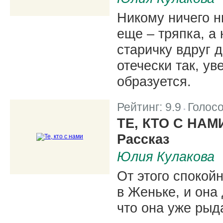
Никому ничего н
еще – тряпка, а 
старичку вдруг д
отечески так, ув
образуется.
Рейтинг:
9.9
Голос
|
ТЕ, КТО С НАМ
Рассказ
Юлия Кулакова
От этого спокой
в Женьке, и она
что она уже рыда