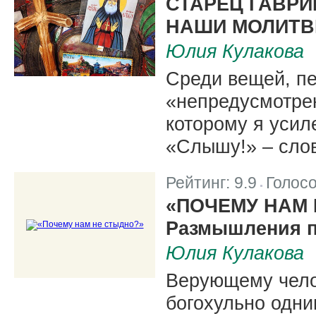
СТАРЕЦ ГАВРИ
НАШИ МОЛИТВ
Юлия Кулакова
Среди вещей, п
«непредусмотрен
которому я усил
«Слышу!» – слов
Рейтинг:
9.9
Голос
|
«ПОЧЕМУ НАМ
Размышления п
Юлия Кулакова
Верующему чело
богохульно одни