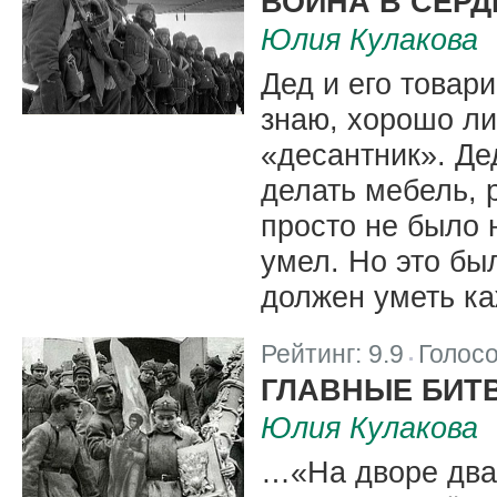
ВОЙНА В СЕРД
Юлия Кулакова
Дед и его товар
знаю, хорошо ли
«десантник». Де
делать мебель, 
просто не было н
умел. Но это был
должен уметь к
Рейтинг:
9.9
Голос
|
ГЛАВНЫЕ БИТВ
Юлия Кулакова
…«На дворе двад