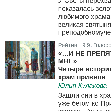
У Светы перехва
показалась золо
любимого храма
великая святыня
преподобномуче
Рейтинг:
9.9
Голос
|
«…И НЕ ПРЕПЯ
МНЕ»
Четыре истории
храм привели
Юлия Кулакова
Зашли они в хра
уже бегом ко Пр