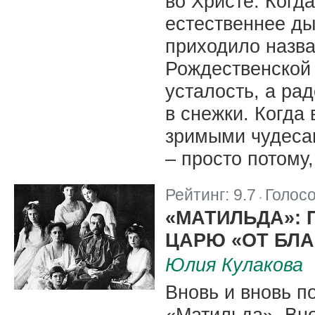
во Христе. Когд
естественнее ды
приходило назва
Рождественской
усталость, а рад
в снежки. Когда
зримыми чудесам
– просто потому
Рейтинг:
9.7
Голос
|
«МАТИЛЬДА»:
ЦАРЮ «ОТ БЛ
Юлия Кулакова
Вновь и вновь 
«Матильда». Вно