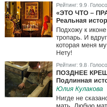
Рейтинг:
9.9
Голос
|
«ЭТО ЧТО – ПР
Реальная исто
Подхожу к иконе
тропарь. И вдру
которая меня му
Нету!
Рейтинг:
9.8
Голос
|
ПОЗДНЕЕ КРЕ
Подлинная ист
Юлия Кулакова
Нигде не сказан
мать. Любую мат