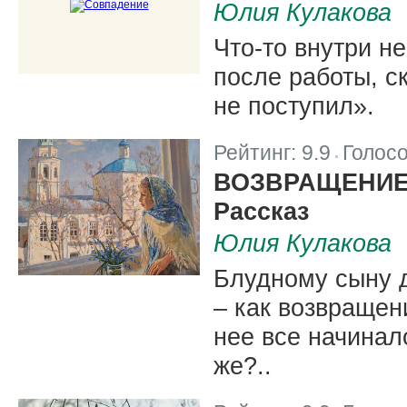
Юлия Кулакова
Что-то внутри н
после работы, с
не поступил».
Рейтинг:
9.9
Голос
|
ВОЗВРАЩЕНИ
Рассказ
Юлия Кулакова
Блудному сыну д
– как возвращен
нее все начинало
же?..