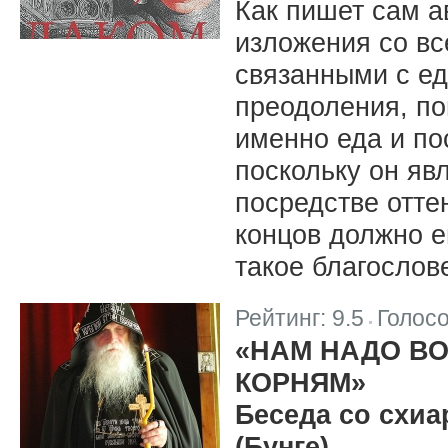
Как пишет сам а
изложения со в
связанными с ед
преодоления, по
именно еда и по
поскольку он яв
посредстве отте
концов должно е
такое благослов
Рейтинг:
9.5
Голос
|
«НАМ НАДО В
КОРНЯМ»
Беседа со схи
(Бунге)