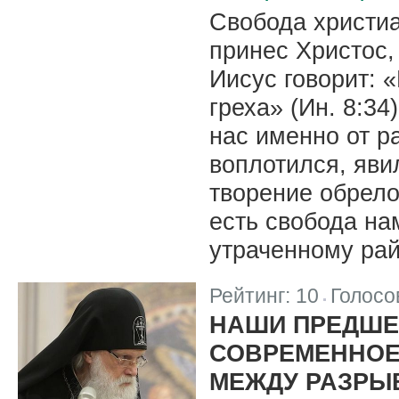
Свобода христиа
принес Христос,
Иисус говорит: 
греха» (Ин. 8:3
нас именно от р
воплотился, яви
творение обрело
есть свобода на
утраченному рай
Рейтинг:
10
Голосо
|
НАШИ ПРЕДШЕ
СОВРЕМЕННОЕ
МЕЖДУ РАЗРЫ