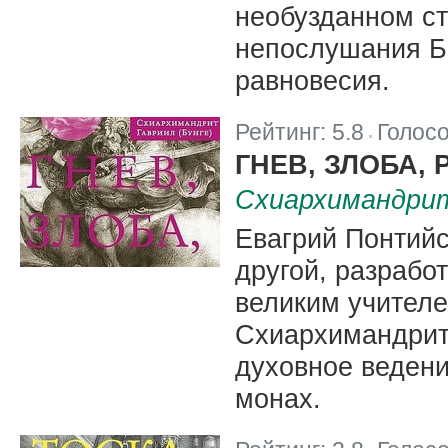
необузданном ст
непослушания Бо
равновесия.
Рейтинг:
5.8
Голос
|
ГНЕВ, ЗЛОБА,
Схиархимандрит
Евагрий Понтийск
другой, разрабо
великим учителе
Схиархимандрит
духовное ведени
монах.