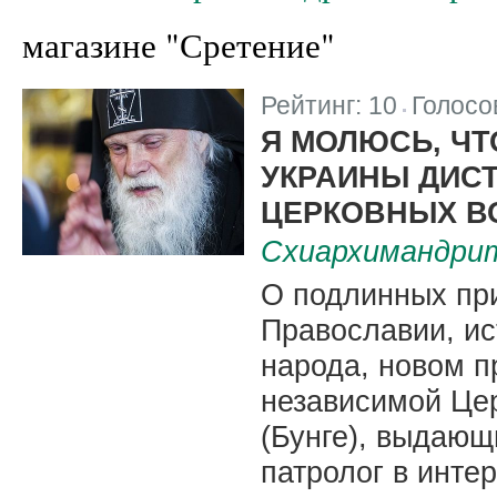
магазине "Сретение"
Рейтинг:
10
Голосо
|
Я МОЛЮСЬ, Ч
УКРАИНЫ ДИС
ЦЕРКОВНЫХ В
Схиархимандрит
О подлинных пр
Православии, ис
народа, новом п
независимой Цер
(Бунге), выдающ
патролог в инте