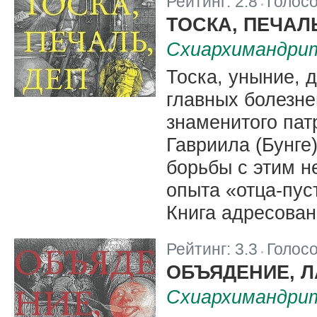
Рейтинг:
2.8
Голос
|
ТОСКА, ПЕЧАЛ
Схиархимандрит
Тоска, уныние, 
главных болезне
знаменитого пат
Гавриила (Бунге
борьбы с этим н
опыта «отца-пус
Книга адресован
Рейтинг:
3.3
Голос
|
ОБЪЯДЕНИЕ, Л
Схиархимандрит