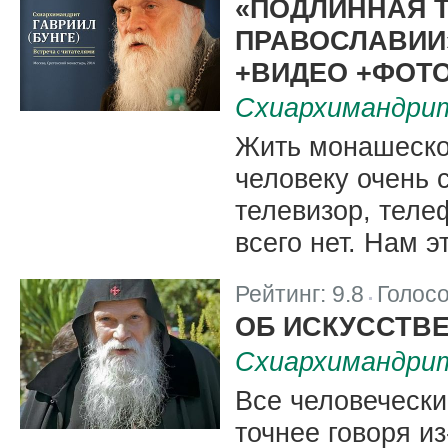
«ПОДЛИННАЯ 
ПРАВОСЛАВИИ
+ВИДЕО +ФОТО
Схиархимандрит
Жить монашеско
человеку очень 
телевизор, телеф
всего нет. Нам э
Рейтинг:
9.8
Голос
|
ОБ ИСКУССТВЕ
Схиархимандрит
Все человечески
точнее говоря из