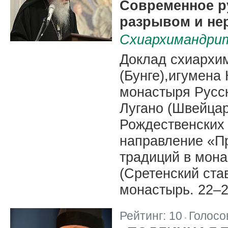
Современное р
разрывом и не
Схиархимандрит
Доклад схиархи
(Бунге),игумена
монастыря Русс
Лугано (Швейцар
Рождественских 
направление «П
традиций в мон
(Сретенский ст
монастырь. 22–2
Рейтинг:
10
Голосо
|