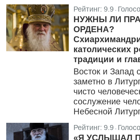
Рейтинг:
9.9
Голос
|
НУЖНЫ ЛИ ПР
ОРДЕНА?
Схиархимандрит
католических 
традиции и гл
Восток и Запад 
заметно в Литург
чисто человечес
сослужение чел
Небесной Литург
Рейтинг:
9.9
Голос
|
«Я УСЛЫШАЛ 