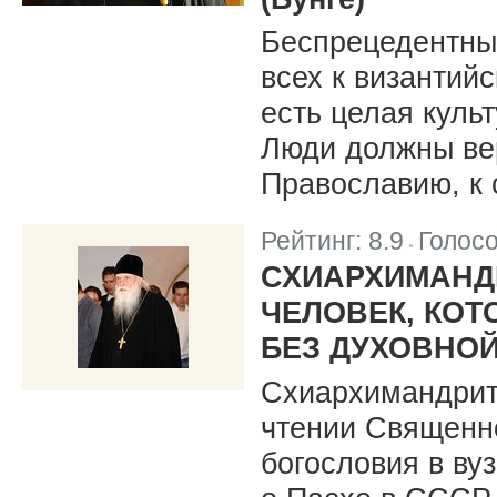
Беспрецедентны
всех к византий
есть целая культ
Люди должны ве
Православию, к
Рейтинг:
8.9
Голос
|
СХИАРХИМАНДР
ЧЕЛОВЕК, КОТ
БЕЗ ДУХОВНОЙ
Схиархимандрит 
чтении Священно
богословия в ву