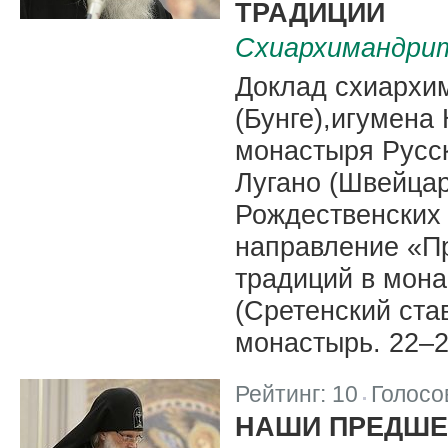
ТРАДИЦИИ
Схиархимандрит
Доклад схиархи
(Бунге),игумена
монастыря Русс
Лугано (Швейцар
Рождественских 
направление «П
традиций в мон
(Сретенский ст
монастырь. 22–2
Рейтинг:
10
Голосо
|
НАШИ ПРЕДШЕ