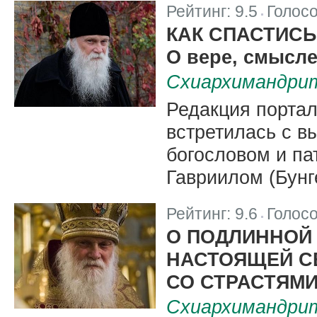
Рейтинг:
9.5
Голос
|
КАК СПАСТИС
О вере, смысле
Схиархимандрит
Редакция порта
встретилась с 
богословом и п
Гавриилом (Бунг
Рейтинг:
9.6
Голос
|
О ПОДЛИННОЙ 
НАСТОЯЩЕЙ С
СО СТРАСТЯМ
Схиархимандрит