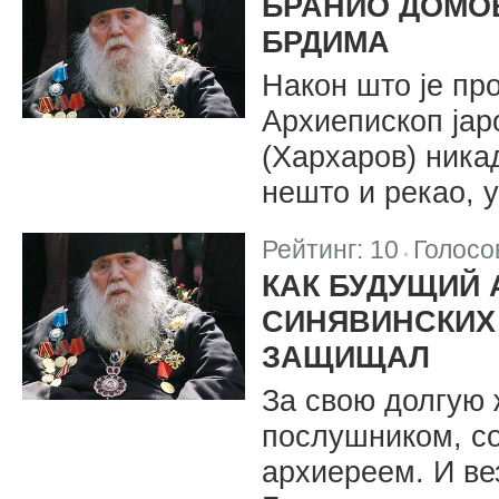
БРАНИО ДОМО
БРДИМА
Након што је пр
Архиепископ јар
(Хархаров) никад
нешто и рекао, у
Рейтинг:
10
Голосо
|
КАК БУДУЩИЙ 
СИНЯВИНСКИХ
ЗАЩИЩАЛ
За свою долгую
послушником, с
архиереем. И ве