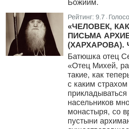
Божиим.
Рейтинг:
9.7
Голос
|
«ЧЕЛОВЕК, КА
ПИСЬМА АРХИ
(ХАРХАРОВА). 
Батюшка отец С
«Отец Михей, р
такие, как тепер
с каким страхом
прикладываться 
насельников мно
монастыря, со в
пустыни архима