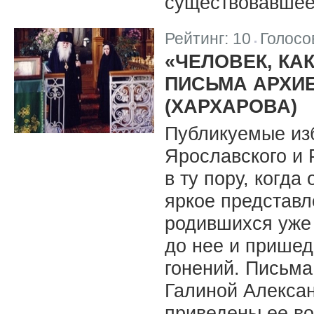
существовавшее 
Рейтинг:
10
Голосо
|
«ЧЕЛОВЕК, КА
ПИСЬМА АРХИ
(ХАРХАРОВА)
Публикуемые из
Ярославского и 
в ту пору, когд
яркое представл
родившихся уже
до нее и пришед
гонений. Письма
Галиной Алекса
приведены ее в