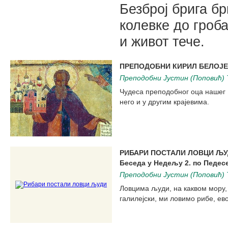
Безброј брига бр
колевке до гроба
и живот тече.
ПРЕПОДОБНИ КИРИЛ БЕЛОJ
Преподобни Јустин (Поповић) 
Чудеса преподобног оца нашег 
него и у другим крајевима.
РИБАРИ ПОСТАЛИ ЛОВЦИ Љ
Беседа у Недељу 2. по Педес
Преподобни Јустин (Поповић) 
Ловцима људи, на каквом мору,
галилејски, ми ловимо рибе, ев