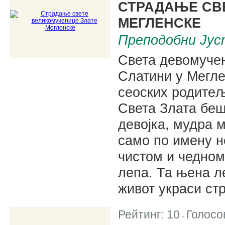
СТРАДАЊЕ СВ
МЕГЛЕНСКЕ
Преподобни Јус
Света девомучен
Слатини у Мегле
сеоских родитеља
Света Злата беш
девојка, мудра 
само по имену н
чистом и чедном
лепа. Та њена л
живот украси с
Рейтинг:
10
Голосо
|