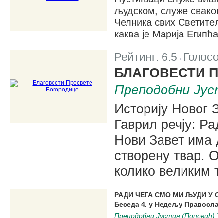
људском, служе сваком
Челника свих Светите
каква је Марија Египћа
Рейтинг:
6.5
Голос
|
БЛАГОВЕСТИ 
Преподобни Јус
Историју Новог З
Гаврил речју: Ра
Нови Завет има 
створену твар. 
колико великим 
РАДИ ЧЕГА СМО МИ ЉУДИ У 
Беседа 4. у Недељу Правосл
Преподобни Јустин (Поповић) 