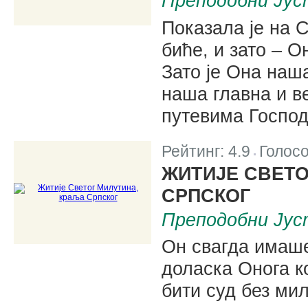
Преподобни Јуст
Показала је на 
биће, и зато – О
Зато је Она наш
наша главна и в
путевима Госпо
Рейтинг:
4.9
Голос
|
ЖИТИЈЕ СВЕТО
СРПСКОГ
Преподобни Јус
Он свагда имаше
доласка Онога к
бити суд без ми