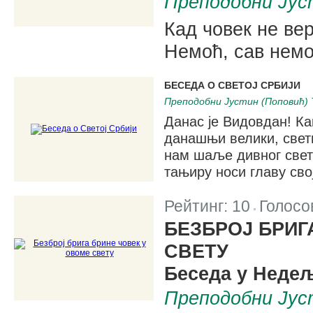
Преподобни Јус
Кад човек не вер
Немоћ, сав немо
БЕСЕДА О СВЕТОJ СРБИJИ
Преподобни Јустин (Поповић) 
Данас је Видовдан! Ка
данашњи велики, свети
нам шаље дивног свет
тањиру носи главу сво
Рейтинг:
10
Голосо
|
БЕЗБРОЈ БРИГ
СВЕТУ
Беседа у Недељ
Преподобни Јус