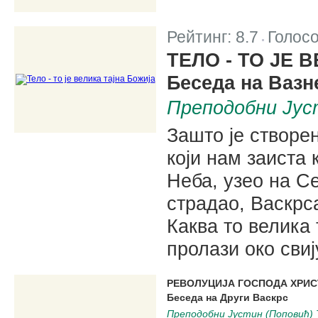
Рейтинг:
8.7
Голос
|
ТЕЛО - ТО ЈЕ 
Беседа на Вазн
Преподобни Јуст
Зашто је створе
који нам заиста 
Неба, узео на Се
страдао, Васкрса
Каква то велика 
пролази око свиј
РЕВОЛУЦИЈА ГОСПОДА ХРИС
Беседа на Други Васкрс
Преподобни Јустин (Поповић) 