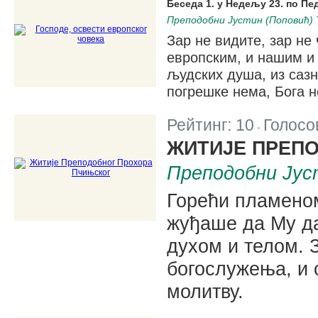
Беседа 1. у Недељу 23. по П
Преподобни Јустин (Поповић) 
Зар не видите, зар н
европским, и нашим и 
људских душа, из сазн
погрешке нема, Бога н
Рейтинг:
10
Голосо
|
ЖИТИЈЕ ПРЕП
Преподобни Јус
Горећи пламено
жуђаше да My д
духом и телом. З
богослужења, и 
молитву.