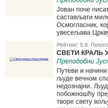
Јован поче писа
састављати мило
Осмогласник, ко
увесељава Цркву
Рейтинг:
5.8
Голос
|
СВЕТИ КРАЛЬ 
Преподобни Јус
Путеви и начини
људе вечном сп
недознајни. Људе
побожношћу пред
творе свету вољ