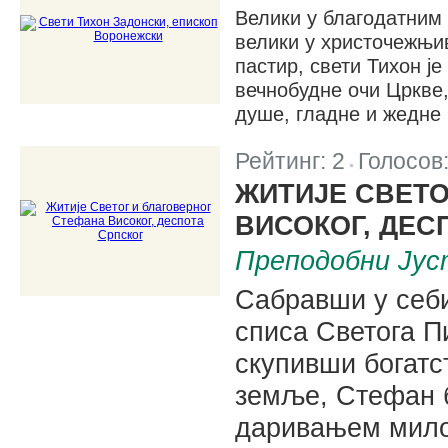
Велики у благодатним 
велики у христочежњив
пастир, свети Тихон је
вечнобудне очи Цркве,
душе, гладне и жедне
Рейтинг:
2
Голосов
|
ЖИТИЈЕ СВЕТО
ВИСОКОГ, ДЕС
Преподобни Јус
Сабравши у себ
списа Светога П
скупивши богатс
земље, Стефан 
даривањем милос