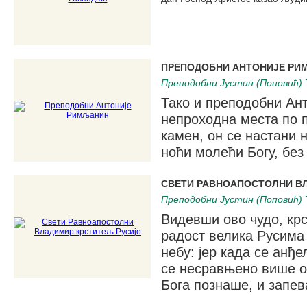
ПРЕПОДОБНИ АНТОНИЈЕ РИ
Преподобни Јустин (Поповић) 
Тако и преподобни Ант
непроходна места по 
камен, он се настани 
ноћи молећи Богу, без
СВЕТИ РАВНОАПОСТОЛНИ В
Преподобни Јустин (Поповић) 
Видевши ово чудо, крс
радост велика Русима
небу: јер када се анђел
се несравњено више о
Бога познаше, и запев