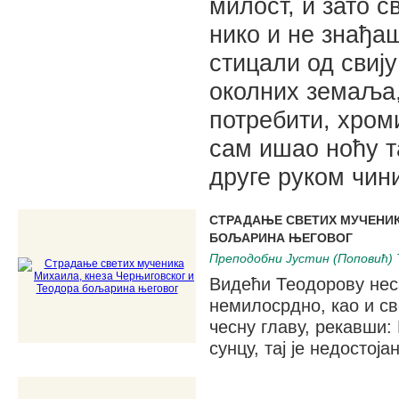
милост, и зато 
нико и не знађа
стицали од свију
околних земаља,
потребити, хроми
сам ишао ноћу т
друге руком чин
СТРАДАЊЕ СВЕТИХ МУЧЕНИК
БОЉАРИНА ЊЕГОВОГ
Преподобни Јустин (Поповић) 
Видећи Теодорову нес
немилосрдно, као и с
чесну главу, рекавши:
сунцу, тај је недостоја