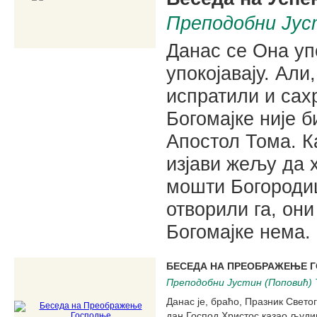
Преподобни Јус
Данас се Она уп
упокојавају. Али
испратили и сах
Богомајке није 
Апостол Тома. К
изјави жељу да 
мошти Богородиц
отворили га, он
Богомајке нема.
БЕСЕДА НА ПРЕОБРАЖЕЊЕ 
Преподобни Јустин (Поповић) 
Данас је, браћо, Празник Свет
дан Господ Христос казао људи