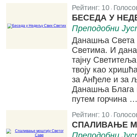
Рейтинг:
10
Голосо
|
БЕСЕДА У НЕД
Преподобни Јус
Данашња Света 
Светима. И дан
тајну Светитеља,
твоју као хришћ
за Анђеле и за 
Данашња Блага в
путем горчина 
Рейтинг:
10
Голосо
|
СПАЛИВАЊЕ М
Преподобни Јус