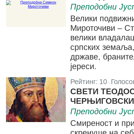
Преподобни Јуст
Велики подвижн
Мироточиви – Ст
велики владалац
српских земаља,
државе, бранит
јереси.
Рейтинг:
10
Голосо
|
СВЕТИ ТЕОДОС
ЧЕРЊИГОВСКИ
Преподобни Јус
Смиреност и пр
скренуше на се