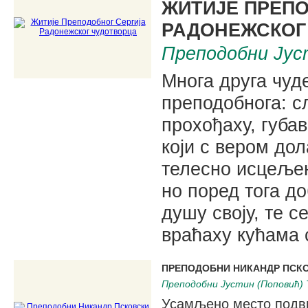
ЖИТИЈЕ ПРЕП
РАДОНЕЖСКОГ
Преподобни Јус
Многа друга чуд
преподобнога: с
прохођаху, губав
који с вером до
телесно исцељењ
но поред тога до
душу своју, те 
враћаху кућама 
ПРЕПОДОБНИ НИКАНДР ПСК
Преподобни Јустин (Поповић) 
Усамљено место подв