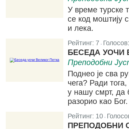
У време турске 
се код моштију 
и лека.
Рейтинг:
7
Голосов
|
БЕСЕДА УОЧИ 
Преподобни Јус
Поднео је сва р
чега? Ради тога,
у нашу смрт, да 
разорио као Бог.
Рейтинг:
10
Голосо
|
ПРЕПОДОБНИ 