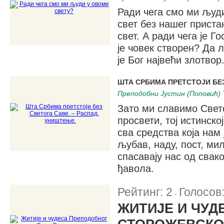
Ради чега смо ми људи
свет без нашег пристан
свет. А ради чега је Г
је човек створен? Да л
је Бог највећи злотвор
ШТА СРБИМА ПРЕТСТОЈИ БЕЗ
Преподобни Јустин (Поповић) 
Зато ми славимо Свето
просвети, тој истинско
сва средства која нам 
љубав, наду, пост, мил
спасавају нас од свако
ђавола.
Рейтинг:
2
Голосов
|
ЖИТИЈЕ И ЧУД