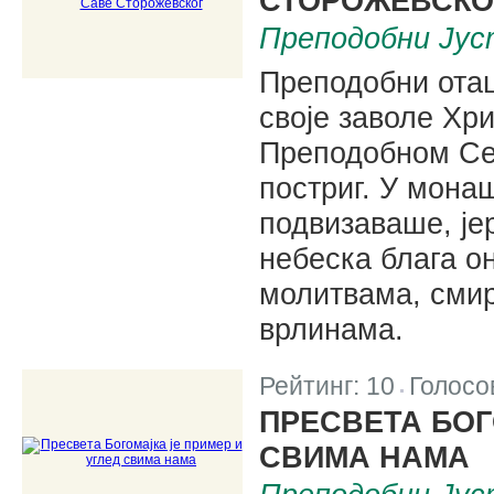
СТОРОЖЕВСКО
Преподобни Јус
Преподобни ота
своје заволе Хри
Преподобном Се
постриг. У мона
подвизаваше, је
небеска блага о
молитвама, сми
врлинама.
Рейтинг:
10
Голосо
|
ПРЕСВЕТА БОГ
СВИМА НАМА