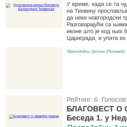
У време, када се та ч
на Тихвину прославља
да неки новгородски т
Разговарајући са њима
иконе што је код њих 
Цариграда, и упита их 
Преподобни Јустин (Поповић) 
Рейтинг:
6
Голосов
|
БЛАГОВЕСТ О
Беседа 1. у Не