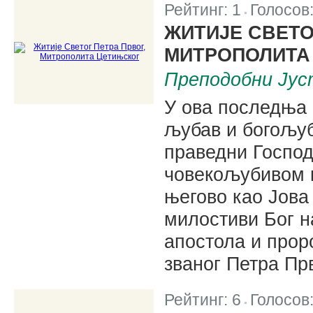
Рейтинг:
1
Голосов
|
ЖИТИЈЕ СВЕТО
МИТРОПОЛИТА
Преподобни Јус
У ова последња 
љубав и богољуб
праведни Господ
човекољубивом к
његово као Јова
милостиви Бог н
апостола и прор
званог Петра Пр
Рейтинг:
6
Голосов
|