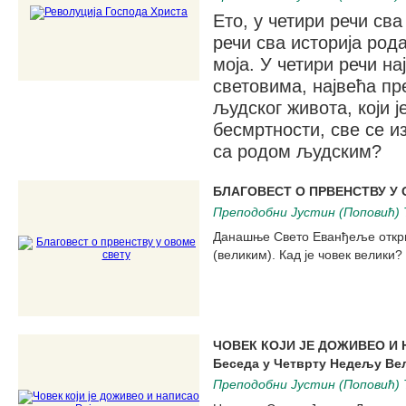
Ето, у четири речи св
речи сва историја рода
моја. У четири речи н
световима, највећа пре
људског живота, који ј
бесмртности, све се и
са родом људским?
БЛАГОВЕСТ О ПРВЕНСТВУ У
Преподобни Јустин (Поповић) 
Данашње Свето Еванђеље открив
(великим). Кад је човек велики
ЧОВЕК КОЈИ ЈЕ ДОЖИВЕО И
Беседа у Четврту Недељу Ве
Преподобни Јустин (Поповић) 