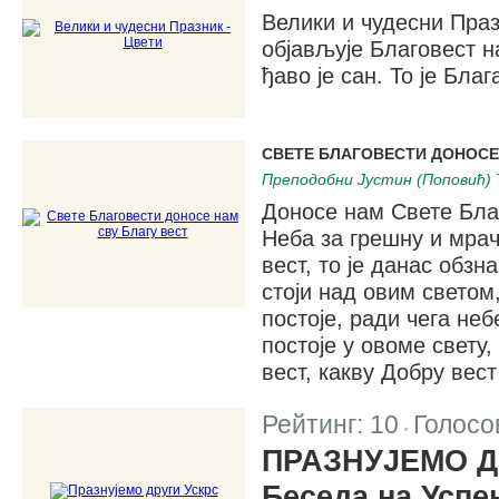
Велики и чудесни Праз
објављује Благовест на
ђаво је сан. То је Бла
СВЕТЕ БЛАГОВЕСТИ ДОНОСЕ
Преподобни Јустин (Поповић) 
Доносе нам Свете Благ
Неба за грешну и мра
вест, то је данас обзн
стоји над овим светом
постоје, ради чега неб
постоје у овоме свету,
вест, какву Добру вес
Рейтинг:
10
Голосо
|
ПРАЗНУЈЕМО Д
Беседа на Успе