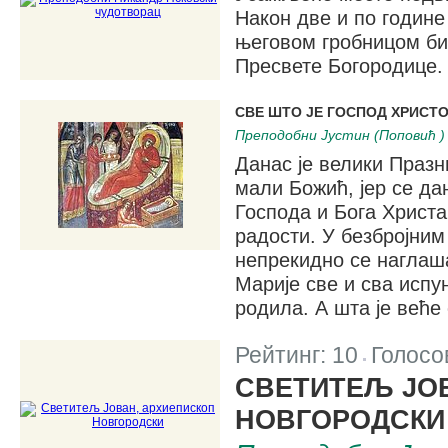
Након две и по годин
његовом гробницом би
Пресвете Богородице.
СВЕ ШТО ЈЕ ГОСПОД ХРИСТО
Преподобни Јустин (Поповић )
Данас је велики Празн
мали Божић, јер се да
Господа и Бога Христа
радости. У безбројн
непрекидно се наглаш
Марије све и сва испун
родила. А шта је веће
Рейтинг:
10
Голосо
|
СВЕТИТЕЉ ЈО
НОВГОРОДСКИ