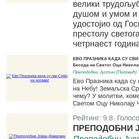
велики трудољуб
душом и умом и 
удостојио од Го
престолу светог
четрнаест годин
ЕВО ПРАЗНИКА КАДА СУ СВИ
Беседа на Светог Оца Никола
Преподобни Јустин (Поповић) 
Ево Празника када су 
на Небу! Земаљска Срб
чему? У молитви, ком
Светом Оцу Николају 
Рейтинг:
9.8
Голос
|
ПРЕПОДОБНИ 
Преподобни Јус