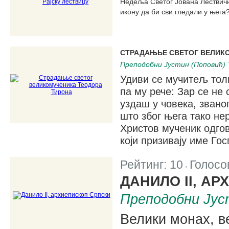
Недеља Светог Јована Лествичн
икону да би сви гледали у њега?
СТРАДАЊЬЕ СВЕТОГ ВЕЛИК
Преподобни Јустин (Поповић) 
Удиви се мучитељ тол
па му рече: Зар се не
уздаш у човека, званог
што због њега тако не
Христов мученик одго
који призивају име Го
Рейтинг:
10
Голосо
|
ДАНИЛО II, А
Преподобни Јус
Велики монах, в