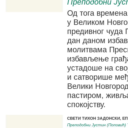
Преподобни Јус
Од тога времена
у Великом Новг
предивног чуда 
дан даном избав
молитвама Прес
избављење грађа
устадоше на сво
и сатворише међ
Велики Новгород
пастиром, живљ
спокојству.
CВЕТИ ТИХОН ЗАДОНСКИ, Е
Преподобни Јустин (Поповић) 