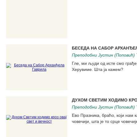
БЕСЕДА НА САБОР АРХАНЂЕ
Преподобни Јустин (Поповић) 
Гле, ми људи од исте смо грађ
Херувиме. Шта ја кажем?
ДУХОМ СВЕТИМ ХОДИМО КРО
Преподобни Јустин (Поповић) 
Ево Празника, браћо, који нам ка
човечији, шта је то срце човечиј