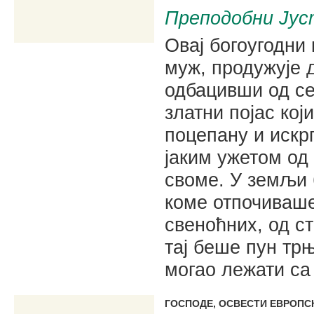
Преподобни Јус
Овај богоугодн
муж, продужује 
одбацивши од се
златни појас ко
поцепану и искр
јаким ужетом од
своме. У земљи 
коме отпочиваше
свеноћних, од с
тај беше пун тр
могао лежати с
ГОСПОДЕ, ОСВЕСТИ ЕВРОПС