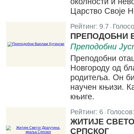
околности и нево
Царство Своје Н
Рейтинг:
9.7
Голос
|
ПРЕПОДОБНИ 
Преподобни Јус
Преподобни отац
Новгороду од бл
родитеља. Он би
научен књизи. Ка
књиге.
Рейтинг:
6
Голосов
|
ЖИТИЈЕ СВЕТО
СРПСКОГ