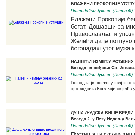
БЛАЖЕНИ ПРОКОПИЈЕ УСТJ
Преподобни Јустин (Поповић) 
Блажени Прокопије бе
богат. Дошавши са мно
Православља, и упозн
Желећи да је потпуно и
богонадахнутог мужа к
НАЈВЕЋИ ИЗМЕЂУ РОЂЕНИХ
Беседа на рођење Св. Јован
Преподобни Јустин (Поповић) 
Господ га је послао у овај свет
претходника Бога Који се рађа у
ДУША ЉУДСКА ВИШЕ ВРЕДИ 
Беседа 2. у Пету Недељу Вел
Преподобни Јустин (Поповић) 
Пустињаци служе више 