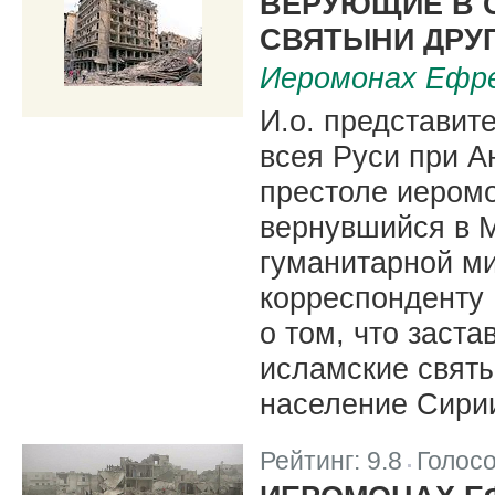
ВЕРУЮЩИЕ В 
СВЯТЫНИ ДРУГ
Иеромонах Ефре
И.о. представит
всея Руси при 
престоле иером
вернувшийся в 
гуманитарной ми
корреспонденту
о том, что заст
исламские святы
население Сири
Рейтинг:
9.8
Голос
|