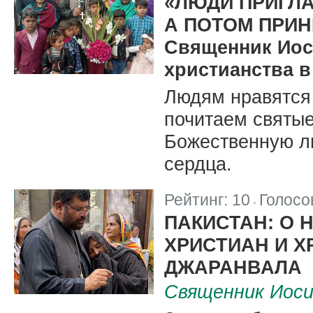
«ЛЮДИ ПРИГЛ
А ПОТОМ ПРИ
Священник Иос
христианства в
Людям нравятся 
почитаем святые
Божественную ли
сердца.
Рейтинг:
10
Голосо
|
ПАКИСТАН: О
ХРИСТИАН И Х
ДЖАРАНВАЛА
Священник Иос