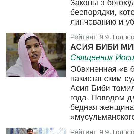
Законы о богоху
беспорядки, кот
линчеванию и уб
Рейтинг:
9.9
Голос
|
АСИЯ БИБИ МИ
Священник Иос
Обвиненная «в б
пакистанским с
Асия Биби томил
года. Поводом д
бедная женщина
«мусульманского
Рейтинг:
9.9
Голос