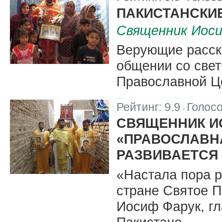
|
ПАКИСТАНСКИЕ
Священник Иос
Верующие расск
общении со све
Православной Ц
Рейтинг:
9.9
Голос
|
СВЯЩЕННИК И
«ПРАВОСЛАВН
РАЗВИВАЕТСЯ 
«Настала пора р
стране Святое П
Иосиф Фарук, гл