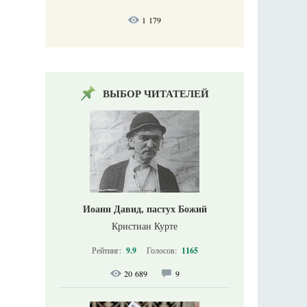
1 179
ВЫБОР ЧИТАТЕЛЕЙ
Иоанн Давид, пастух Божий
Кристиан Курте
Рейтинг:
9.9
Голосов:
1165
20 689
9