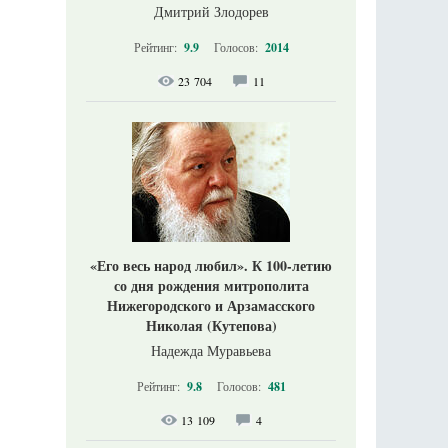
Дмитрий Злодорев
Рейтинг:
9.9
Голосов:
2014
23 704
11
«Его весь народ любил». К 100-летию
со дня рождения митрополита
Нижегородского и Арзамасского
Николая (Кутепова)
Надежда Муравьева
Рейтинг:
9.8
Голосов:
481
13 109
4