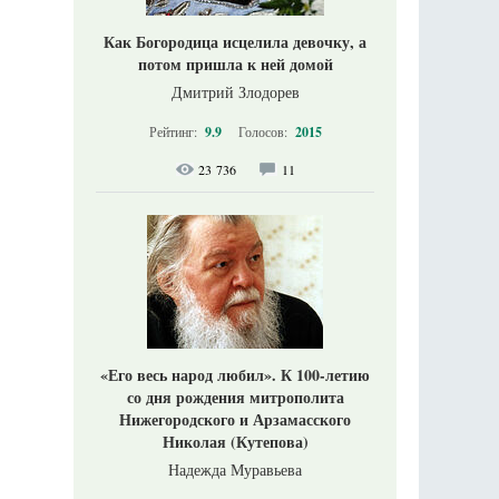
Как Богородица исцелила девочку, а
потом пришла к ней домой
Дмитрий Злодорев
Рейтинг:
9.9
Голосов:
2015
23 736
11
«Его весь народ любил». К 100-летию
со дня рождения митрополита
Нижегородского и Арзамасского
Николая (Кутепова)
Надежда Муравьева