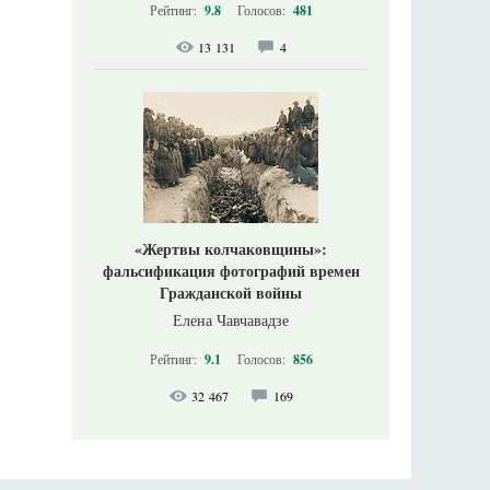
Рейтинг:
9.8
Голосов:
481
13 131
4
«Жертвы колчаковщины»:
фальсификация фотографий времен
Гражданской войны
Елена Чавчавадзе
Рейтинг:
9.1
Голосов:
856
32 467
169