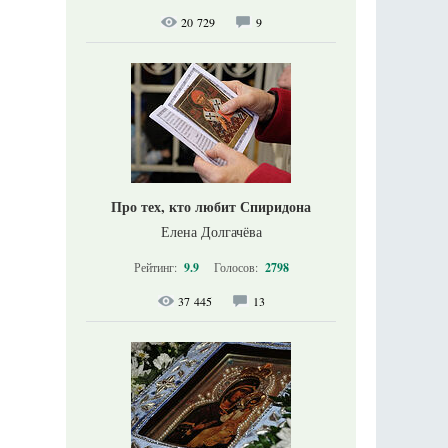
20 729
9
Про тех, кто любит Спиридона
Елена Долгачёва
Рейтинг:
9.9
Голосов:
2798
37 445
13