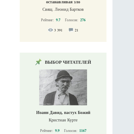
останавливая зло
Свящ. Леонид Бартков
Рейтинг:
9.7
Голосов:
276
3 391
21
ВЫБОР ЧИТАТЕЛЕЙ
Иоанн Давид, пастух Божий
Кристиан Курте
Рейтинг:
9.9
Голосов:
1167