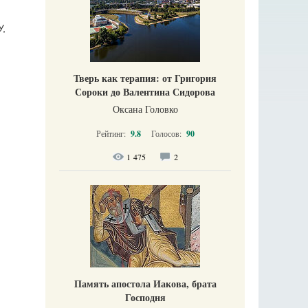
У,
Тверь как терапия: от Григория
Сороки до Валентина Сидорова
Оксана Головко
Рейтинг:
9.8
Голосов:
90
1 475
2
Память апостола Иакова, брата
Господня