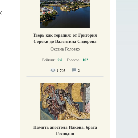
У,
Тверь как терапия: от Григория
Сороки до Валентина Сидорова
Оксана Головко
Рейтинг:
9.8
Голосов:
102
1 703
2
Память апостола Иакова, брата
Господня