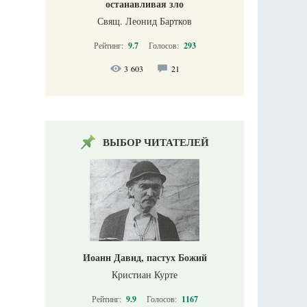
останавливая зло
Свящ. Леонид Бартков
Рейтинг:
9.7
Голосов:
293
3 603
21
ВЫБОР ЧИТАТЕЛЕЙ
Иоанн Давид, пастух Божий
Кристиан Курте
Рейтинг:
9.9
Голосов:
1167