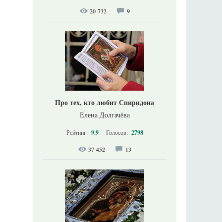
20 732
9
Про тех, кто любит Спиридона
Елена Долгачёва
Рейтинг:
9.9
Голосов:
2798
37 452
13