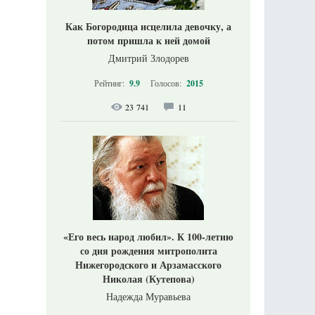
Как Богородица исцелила девочку, а
потом пришла к ней домой
Дмитрий Злодорев
Рейтинг:
9.9
Голосов:
2015
23 741
11
«Его весь народ любил». К 100-летию
со дня рождения митрополита
Нижегородского и Арзамасского
Николая (Кутепова)
Надежда Муравьева