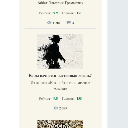
Аббат Эльфрик Грамматик
Рейтинг:
9.9
Голосов:
151
1 561
4
Когда начнется настоящая жизнь?
Из книги «Как найти свое место в
жизни​»
Рейтинг:
9.8
Голосов:
155
2 389