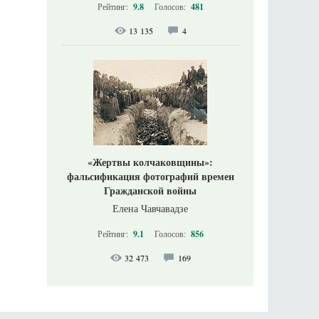
Рейтинг:
9.8
Голосов:
481
13 135
4
«Жертвы колчаковщины»:
фальсификация фотографий времен
Гражданской войны
Елена Чавчавадзе
Рейтинг:
9.1
Голосов:
856
32 473
169