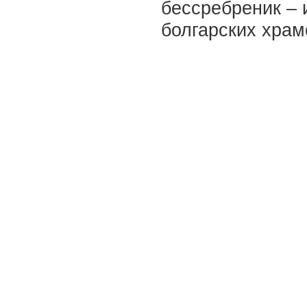
бессребреник – 
болгарских храм