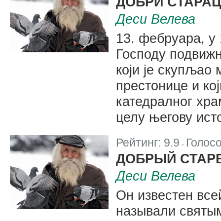
ДОБРИ СТАРАЦ
Деси Велева
13. фебруара, у 
Господу подвижн
који је скупљао
престонице и кој
катедралног хра
целу његову исто
Рейтинг:
9.9
Голос
|
ДОБРЫЙ СТАР
Деси Велева
Он известен все
называли святым