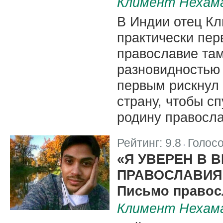
Климент Нехам
В Индии отец К
практически пер
православие там
разновидностью 
первым рискнул 
страну, чтобы с
родину правосл
Рейтинг:
9.8
Голос
|
«Я УВЕРЕН В 
ПРАВОСЛАВИЯ
Письмо правос
Климент Нехам