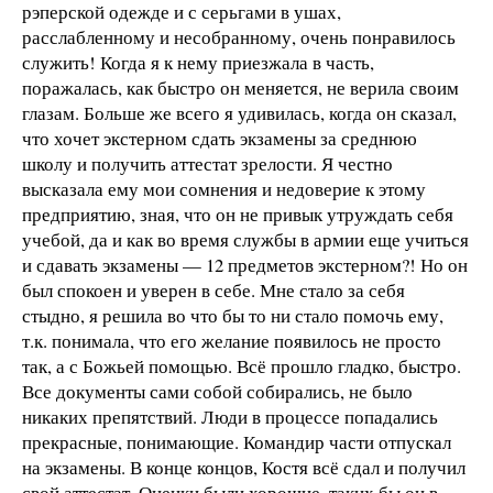
рэперской одежде и с серьгами в ушах,
расслабленному и несобранному, очень понравилось
служить! Когда я к нему приезжала в часть,
поражалась, как быстро он меняется, не верила своим
глазам. Больше же всего я удивилась, когда он сказал,
что хочет экстерном сдать экзамены за среднюю
школу и получить аттестат зрелости. Я честно
высказала ему мои сомнения и недоверие к этому
предприятию, зная, что он не привык утруждать себя
учебой, да и как во время службы в армии еще учиться
и сдавать экзамены — 12 предметов экстерном?! Но он
был спокоен и уверен в себе. Мне стало за себя
стыдно, я решила во что бы то ни стало помочь ему,
т.к. понимала, что его желание появилось не просто
так, а с Божьей помощью. Всё прошло гладко, быстро.
Все документы сами собой собирались, не было
никаких препятствий. Люди в процессе попадались
прекрасные, понимающие. Командир части отпускал
на экзамены. В конце концов, Костя всё сдал и получил
свой аттестат. Оценки были хорошие, таких бы он в