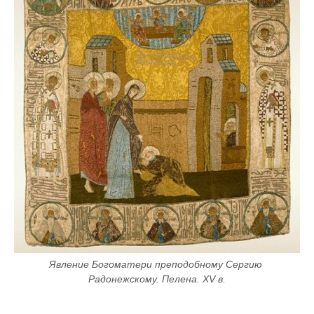
Явление Богоматери преподобному Сергию 
Радонежскому. Пелена. XV в.