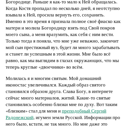
Богородице. Раньше я как-то мало к Ней обращалась.
Когда Костя пропадал по несколько дней, я неотступно
взывала к Ней, просила вернуть его, сохранить.
Именно в это время я признала полное своё фиаско как
матери и молила Богородицу взять под Свой покров
моего сына, а меня вразумить, как себя с ним вести.
Только тогда я поняла, что мне уже неважно, закончит
мой сын престижный вуз, будет ли много зарабатывать
и станет ли успешным в этой жизни. Мне было всё
равно, как мы выглядим в глазах окружающих, что мы
теперь круглые «двоечники» во всём.
Молилась я и многим святым. Мой домашний
иконостас увеличивался. Каждый образ святого
становился образом друга. Слава Богу, в интернете
сейчас много материалов, житий. Какие-то святые
становились особенно близки мне по духу. Вот таким
«близким» стал для меня и
преподобный Сергий
Радонежский
, игумен земли Русской. Информации про
него было, кстати, не так много. Но мне даже это