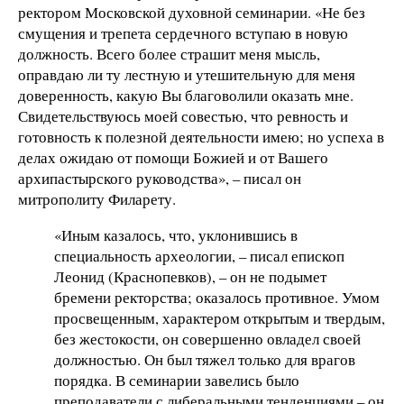
ректором Московской духовной семинарии. «Не без
смущения и трепета сердечного вступаю в новую
должность. Всего более страшит меня мысль,
оправдаю ли ту лестную и утешительную для меня
доверенность, какую Вы благоволили оказать мне.
Свидетельствуюсь моей совестью, что ревность и
готовность к полезной деятельности имею; но успеха в
делах ожидаю от помощи Божией и от Вашего
архипастырского руководства», – писал он
митрополиту Филарету.
«Иным казалось, что, уклонившись в
специальность археологии, – писал епископ
Леонид (Краснопевков), – он не подымет
бремени ректорства; оказалось противное. Умом
просвещенным, характером открытым и твердым,
без жестокости, он совершенно овладел своей
должностью. Он был тяжел только для врагов
порядка. В семинарии завелись было
преподаватели с либеральными тенденциями – он