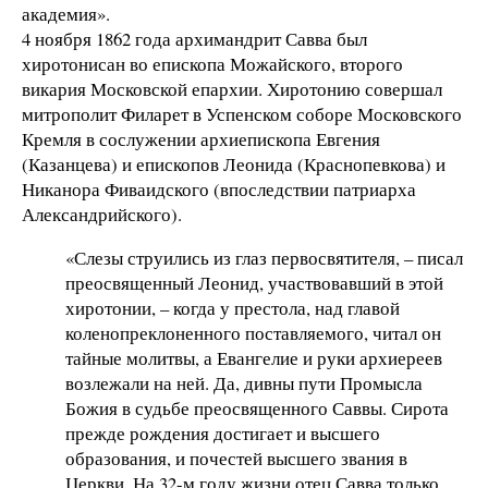
академия».
4 ноября 1862 года архимандрит Савва был
хиротонисан во епископа Можайского, второго
викария Московской епархии. Хиротонию совершал
митрополит Филарет в Успенском соборе Московского
Кремля в сослужении архиепископа Евгения
(Казанцева) и епископов Леонида (Краснопевкова) и
Никанора Фиваидского (впоследствии патриарха
Александрийского).
«Слезы струились из глаз первосвятителя, – писал
преосвященный Леонид, участвовавший в этой
хиротонии, – когда у престола, над главой
коленопреклоненного поставляемого, читал он
тайные молитвы, а Евангелие и руки архиереев
возлежали на ней. Да, дивны пути Промысла
Божия в судьбе преосвященного Саввы. Сирота
прежде рождения достигает и высшего
образования, и почестей высшего звания в
Церкви. На 32-м году жизни отец Савва только