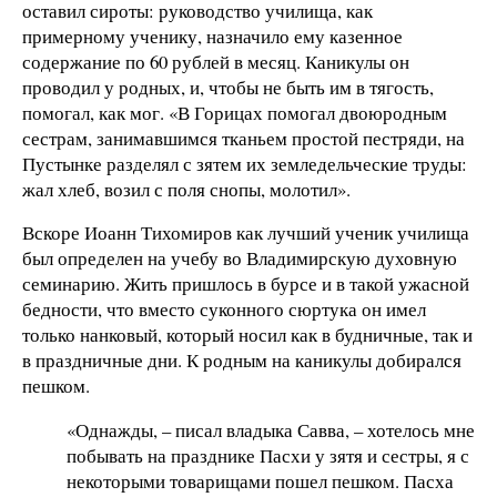
оставил сироты: руководство училища, как
примерному ученику, назначило ему казенное
содержание по 60 рублей в месяц. Каникулы он
проводил у родных, и, чтобы не быть им в тягость,
помогал, как мог. «В Горицах помогал двоюродным
сестрам, занимавшимся тканьем простой пестряди, на
Пустынке разделял с зятем их земледельческие труды:
жал хлеб, возил с поля снопы, молотил».
Вскоре Иоанн Тихомиров как лучший ученик училища
был определен на учебу во Владимирскую духовную
семинарию. Жить пришлось в бурсе и в такой ужасной
бедности, что вместо суконного сюртука он имел
только нанковый, который носил как в будничные, так и
в праздничные дни. К родным на каникулы добирался
пешком.
«Однажды, – писал владыка Савва, – хотелось мне
побывать на празднике Пасхи у зятя и сестры, я с
некоторыми товарищами пошел пешком. Пасха