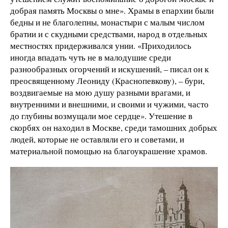
добрая память Москвы о мне». Храмы в епархии были
бедны и не благолепны, монастыри с малым числом
братии и с скудными средствами, народ в отдельных
местностях придерживался унии. «Приходилось
иногда впадать чуть не в малодушие среди
разнообразных огорчений и искушений, – писал он к
преосвященному Леониду (Краснопевкову), – бури,
воздвигаемые на мою душу разными врагами, и
внутренними и внешними, и своими и чужими, часто
до глубины возмущали мое сердце». Утешение в
скорбях он находил в Москве, среди тамошних добрых
людей, которые не оставляли его и советами, и
материальной помощью на благоукрашение храмов.