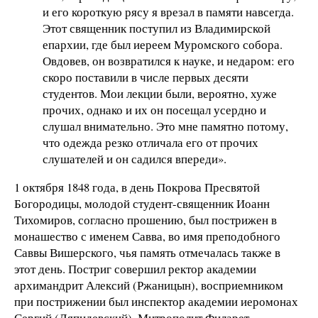
и его короткую рясу я врезал в памяти навсегда.
Этот священник поступил из Владимирской
епархии, где был иереем Муромского собора.
Овдовев, он возвратился к науке, и недаром: его
скоро поставили в числе первых десяти
студентов. Мои лекции были, вероятно, хуже
прочих, однако и их он посещал усердно и
слушал внимательно. Это мне памятно потому,
что одежда резко отличала его от прочих
слушателей и он садился впереди».
1 октября 1848 года, в день Покрова Пресвятой
Богородицы, молодой студент-священник Иоанн
Тихомиров, согласно прошению, был пострижен в
монашество с именем Савва, во имя преподобного
Саввы Вишерского, чья память отмечалась также в
этот день. Постриг совершил ректор академии
архимандрит Алексий (Ржаницын), восприемником
при пострижении был инспектор академии иеромонах
Сергий (Ляпидевский). Митрополит Филарет