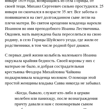
январе 1819 года, возвращаясь из села Горицы, от
своей тещи, Михаил Сергеевич сильно простудился. 25
января он скончался в возрасте 35 лет. Все заботы о
появившемся на свет долгожданном сыне легли на
плечи матери. Во святом крещении младенца нарекли
Иоанном во имя преподобного Иоанна Лествичника.
Овдовев, мать вынуждена была переселиться на свою
родину, в село Горицы Шуйского уезда, где жили ее
родственники, в том числе родной брат диакон.
С первых дней жизни колыбель маленького Иоанна
окружала крайняя бедность. Своей коровы у них с
матерью не было, и добрая сострадательная
крестьянка Феодора Михайловна Чайкина
подкармливала младенца молоком. О помощи этой
простой женщины владыка Савва никогда не забывал.
«Когда, бывало, служит кто-либо в церкви
молебен или панихиду, после вознаграждения
причту давали и нам с пономаревым сыном