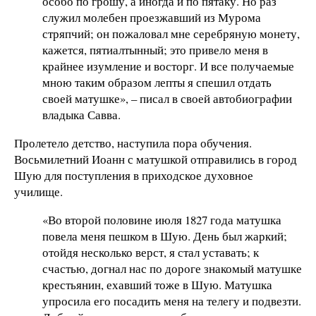
особо по грошу, а иногда и по пятаку. Но раз
служил молебен проезжавший из Мурома
стряпчий; он пожаловал мне серебряную монету,
кажется, пятиалтынный; это привело меня в
крайнее изумление и восторг. И все получаемые
мною таким образом лепты я спешил отдать
своей матушке», – писал в своей автобиографии
владыка Савва.
Пролетело детство, наступила пора обучения.
Восьмилетний Иоанн с матушкой отправились в город
Шую для поступления в приходское духовное
училище.
«Во второй половине июля 1827 года матушка
повела меня пешком в Шую. День был жаркий;
отойдя несколько верст, я стал уставать; к
счастью, догнал нас по дороге знакомый матушке
крестьянин, ехавший тоже в Шую. Матушка
упросила его посадить меня на телегу и подвезти.