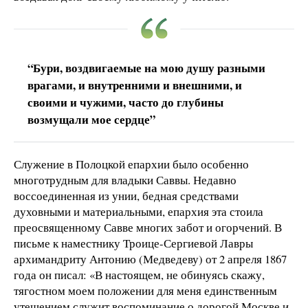
“Бури, воздвигаемые на мою душу разными
врагами, и внутренними и внешними, и
своими и чужими, часто до глубины
возмущали мое сердце”
Служение в Полоцкой епархии было особенно
многотрудным для владыки Саввы. Недавно
воссоединенная из унии, бедная средствами
духовными и материальными, епархия эта стоила
преосвященному Савве многих забот и огорчений. В
письме к наместнику Троице-Сергиевой Лавры
архимандриту Антонию (Медведеву) от 2 апреля 1867
года он писал: «В настоящем, не обинуясь скажу,
тягостном моем положении для меня единственным
утешением служит воспоминание о дорогой Москве и