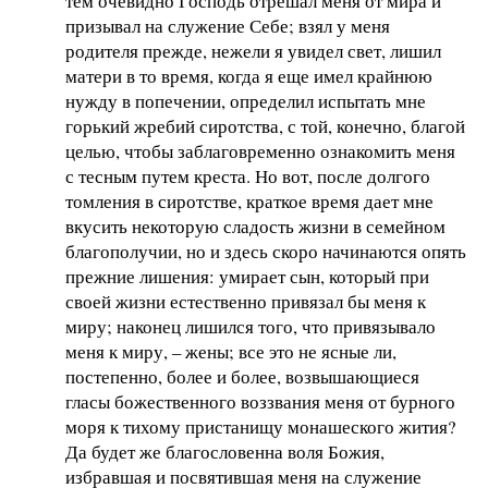
тем очевидно Господь отрешал меня от мира и
призывал на служение Себе; взял у меня
родителя прежде, нежели я увидел свет, лишил
матери в то время, когда я еще имел крайнюю
нужду в попечении, определил испытать мне
горький жребий сиротства, с той, конечно, благой
целью, чтобы заблаговременно ознакомить меня
с тесным путем креста. Но вот, после долгого
томления в сиротстве, краткое время дает мне
вкусить некоторую сладость жизни в семейном
благополучии, но и здесь скоро начинаются опять
прежние лишения: умирает сын, который при
своей жизни естественно привязал бы меня к
миру; наконец лишился того, что привязывало
меня к миру, – жены; все это не ясные ли,
постепенно, более и более, возвышающиеся
гласы божественного воззвания меня от бурного
моря к тихому пристанищу монашеского жития?
Да будет же благословенна воля Божия,
избравшая и посвятившая меня на служение