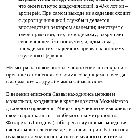
что окончил курс академический, а 43-х лет он –
архиерей. При самом выходе из академии сходит
с дороги училищной службы и делается
впоследствии ректором академии; действует с
такой прямотой, что, по-видимому, разрушает
свое внешнее благополучие, и, однако же,
прежде многих старейших призван к высшему
служению Церкви».
Несмотря на новое высокое положение, он сохранил
прежние отношения со своими товарищами и всегда
говорил, что «в дружбе чины забываются».
В ведении епископа Саввы находились церкви и
монастыри, входившие в круг ведомства Можайского
духовного правления. Много поручений он выполнял и
своего архипастыря – любимого им митрополита
Филарета (Дроздова): обозревал духовные заведения,
следил за исполнением дел в консистории. Работа под
руководством многоопытного и мудрого святителя