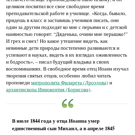
целиком посвятил все свое свободное время
преподавательской работе в училище. «Когда, бывало,
придешь в класс и заставишь учеников писать, они
один за другим подходят ко мне с перьями и с детской
наивностью говорят: “Дяденька, очини мне перышко!”
И грех и смех! Но какое утешение видеть, как
невинные дети природы постепенно развиваются и
успевают в науках, видеть в их взглядах оживленность
и бодрость», – писал будущий владыка в своих
воспоминаниях. В свободное время отец Иоанн изучал
творения святых отцов, особенно любил читать
проповеди
митрополита Филарета (Дроздова)
и
архиепископа Иннокентия (Борисова)
.
В июле 1844 года у отца Иоанна умер
единственный сын Михаил, а в апреле 1845