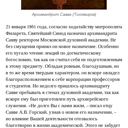
Архимандрит Савва (Тихомиров)
21 января 1861 года, согласно ходатайству митрополита
Филарета, Святейший Синод назначил архимандрита
Савву ректором Московской духовной академии. Не
без смущения принял он новое назначение. Особенно
его пугало чтение лекций по догматическому
богословию, так как он считал себя не подготовленным
к этому предмету. Обладая ровным, благодушным, но
в то же время твердым характером, он вскоре овладел
благорасположением к себе корпорации профессоров
и студентов. Но недолго пришлось архимандриту
Савве пребывать в стенах духовной академии, так как
вскоре ему был приготовлен путь архиерейского
служения. «Не долго Вы с нами жили, – писал отцу
Савве А.В. Горский, узнав о новом его назначении, –
но влияние Вашей деятельности отозвалось
благотворно в жизни академической. Этого не забудет