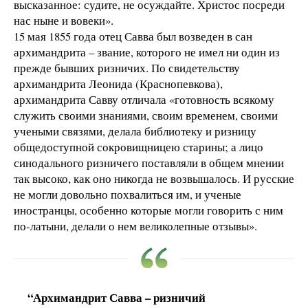
высказанное: судите, не осуждайте. Христос посреди
нас ныне и вовеки».
15 мая 1855 года отец Савва был возведен в сан
архимандрита – звание, которого не имел ни один из
прежде бывших ризничих. По свидетельству
архимандрита Леонида (Краснопевкова),
архимандрита Савву отличала «готовность всякому
служить своими знаниями, своим временем, своими
учеными связями, делала библиотеку и ризницу
общедоступной сокровищницею старины; а лицо
синодального ризничего поставляли в общем мнении
так высоко, как оно никогда не возвышалось. И русские
не могли довольно похвалиться им, и ученые
иностранцы, особенно которые могли говорить с ним
по-латыни, делали о нем великолепные отзывы».
“Архимандрит Савва – ризничий