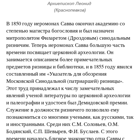
Архиепископ Леонид 
(Краснопевков)
В 1850 году иеромонах Савва окончил академию со
степенью магистра богословия и был назначен
митрополитом Филаретом (Дроздовым) синодальным
ризничим. Теперь иеромонах Савва большую часть
времени посвящает церковной археологии. Он
занимается описанием более примечательных
предметов ризницы и библиотеки, и в 1855 году явился
составленный им «Указатель для обозрения
Московской Синодальной (патриаршей) ризницы».
Этот труд принадлежал к числу замечательных
явлений ученой литературы по церковной археологии
и палеографии и удостоен был Демидовской премии.
Служение в должности ризничего позволило ему
познакомиться со многими учеными, как русскими, так
и иностранными. Среди них С.М. Соловьев, О.М.
Бодянский, С.П. Шевырев, Ф.И. Буслаев. С этого
времени началось близкое знакомство отца Саввы с