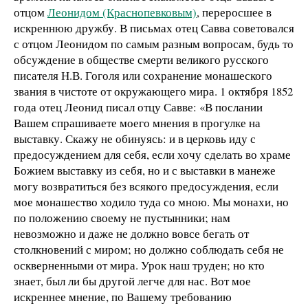
отцом
Леонидом (Краснопевковым)
, переросшее в
искреннюю дружбу. В письмах отец Савва советовался
с отцом Леонидом по самым разным вопросам, будь то
обсуждение в обществе смерти великого русского
писателя Н.В. Гоголя или сохранение монашеского
звания в чистоте от окружающего мира. 1 октября 1852
года отец Леонид писал отцу Савве: «В послании
Вашем спрашиваете моего мнения в прогулке на
выставку. Скажу не обинуясь: и в церковь иду с
предосуждением для себя, если хочу сделать во храме
Божием выставку из себя, но и с выставки в манеже
могу возвратиться без всякого предосуждения, если
мое монашество ходило туда со мною. Мы монахи, но
по положению своему не пустынники; нам
невозможно и даже не должно вовсе бегать от
столкновений с миром; но должно соблюдать себя не
оскверненными от мира. Урок наш труден; но кто
знает, был ли бы другой легче для нас. Вот мое
искреннее мнение, по Вашему требованию