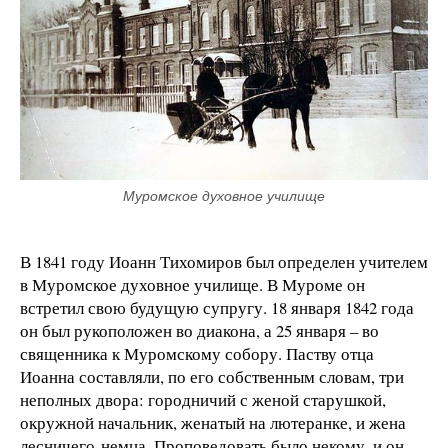
Муромское духовное училище
В 1841 году Иоанн Тихомиров был определен учителем
в Муромское духовное училище. В Муроме он
встретил свою будущую супругу. 18 января 1842 года
он был рукоположен во диакона, а 25 января – во
священника к Муромскому собору. Паству отца
Иоанна составляли, по его собственным словам, три
неполных двора: городничий с женой старушкой,
окружной начальник, женатый на лютеранке, и жена
лесничего-немца. Проповедовать было некому, и он