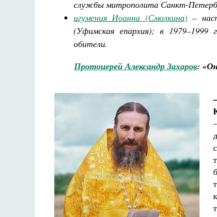
службы митрополита Санкт-Петербу
игумения Иоанна (Смолкина)
– наст
(Уфимская епархия); в 1979–1999 
обители.
Протоиерей Александр Захаров
: «О