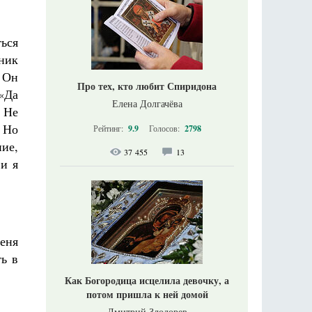
ься
сник
 Он
Про тех, кто любит Спиридона
«Да
Елена Долгачёва
 Не
. Но
Рейтинг:
9.9
Голосов:
2798
ие,
37 455
13
 и я
Меня
ть в
Как Богородица исцелила девочку, а
потом пришла к ней домой
Дмитрий Злодорев