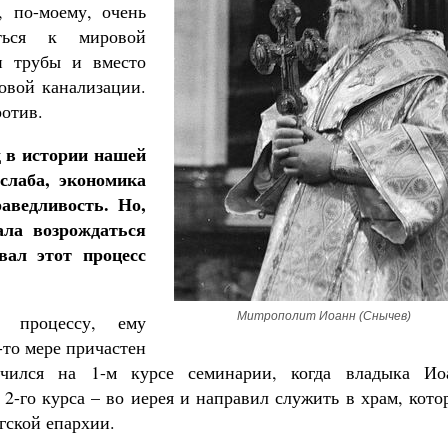
, по-моему, очень
ться к мировой
и трубы и вместо
овой канализации.
ротив.
д в истории нашей
слаба, экономика
раведливость. Но,
ала возрождаться
вал этот процесс
Митрополит Иоанн (Снычев)
 процессу, ему
-то мере причастен
ился на 1-м курсе семинарии, когда владыка Ио
 2-го курса – во иерея и направил служить в храм, кот
гской епархии.