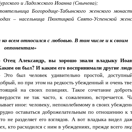
ргского и Ладожского Иоанна (Снычева);
оятельница Богородице-Табынского женского монаст
годах – насельница Пюхтицкой Свято-Успенской женс
н ко всем относился с любовью. В том числе и к своим
оппонентам»
– Отец Александр, вы хорошо знали владыку Иоан
Каким он был? И каким его воспринимали другие люд
– Это был человек удивительно простой, доступны
добрый, но при этом на редкость убежденный и очень тв
стоящий на своих позициях. Такое сочетание доброт
твердости не так часто, к сожалению, встречается. Ч
бывает иное: человеку, непоколебимому в своих убежден
трудно оставаться доброжелательным по отношению к т
кто не разделяет его взглядов. А вот владыка видел да
тех, кто расходился с ним в убеждениях, прежде всего лю