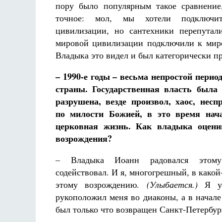
пору было популярным такое сравнение
точное: мол, мы хотели подключи
цивилизации, но сантехники перепутал
мировой цивилизации подключили к мир
Владыка это видел и был категорически п
– 1990-е годы – весьма непростой перио
страны. Государственная власть была 
разрушена, везде произвол, хаос, несп
по милости Божией, в это время нач
церковная жизнь. Как владыка оцени
возрождения?
– Владыка Иоанн радовался этому
содействовал. И я, многогрешный, в какой
этому возрождению.
(Улыбается.)
Я уч
рукоположил меня во диаконы, а в начале
был только что возвращен Санкт-Петербур