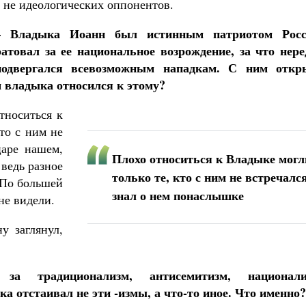
а не идеологических оппонентов.
– Владыка Иоанн был истинным патриотом Росс
ратовал за ее национальное возрождение, за что нере
подвергался всевозможным нападкам. С ним откр
м владыка относился к этому?
тноситься к
кто с ним не
царе нашем,
Плохо относиться к Владыке могл
 ведь разное
только те, кто с ним не встречался
 По большей
знал о нем понаслышке
не видели.
у заглянул,
а традиционализм, антисемитизм, национали
а отстаивал не эти -измы, а что-то иное. Что именно?