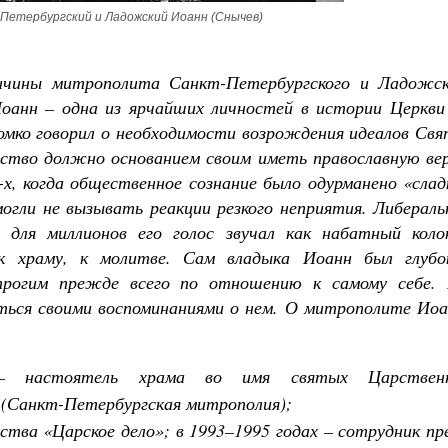
етербургский и Ладожский Иоанн (Снычев)
ончины митрополита Санкт-Петербургского и Ладожск
Иоанн – одна из ярчайших личностей в истории Церкви
громко говорил о необходимости возрождения идеалов Св
Великомученик Георгий Победоносец. Н
святого
йство должно основанием своим иметь православную вер
Роман Котов
Как найти своё место в жизни
х, когда общественное сознание было одурманено «слад
Кирилл Мурышев
могли не вызывать реакции резкого неприятия. Либерал
 для миллионов его голос звучал как набатный колок
к храму, к молитве. Сам владыка Иоанн был глубо
Строгим прежде всего по отношению к самому себе.
иться своими воспоминаниями о нем. О митрополите Иоа
настоятель храма во имя святых Царствен
 (Санкт-Петербургская митрополия);
тва «Царское дело»; в 1993–1995 годах – сотрудник пр