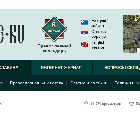
Ελληνική
έκδοση
Српска
верзиjа
English
Православный
version
календарь
СЛАВИЕМ
ИНТЕРНЕТ-ЖУРНАЛ
ВОПРОСЫ СВЯЩ
ка
|
Православная библиотека
|
Святые и святыни
|
Подвижники 
ью
14 776 просмотров
Ра