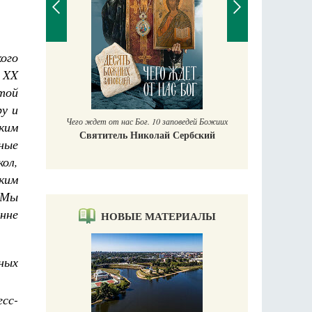
ого
П
XX
Е
ятой
аучись у
у и
Чего ждет от нас Бог. 10 заповедей Божиих
ким
Святитель Николай Сербский
ьные
ол,
ким
 Мы
нне
НОВЫЕ МАТЕРИАЛЫ
ных
есс-