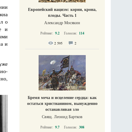
нии
Европейский нацизм: корни, крона,
лжна
плоды. Часть 1
ил о
Александр Мосякин
е и
Рейтинг:
9.2
Голосов:
114
ыми
на и
2 595
2
уже
ьно-
но,
Бремя меча и исцеление сердца: как
остаться христианином, вынужденно
останавливая зло
Свящ. Леонид Бартков
Рейтинг:
9.7
Голосов:
308