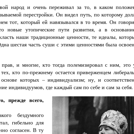
вой народ и очень переживал за то, в каком положе
называемой перестройки. Он видел путь, по которому до
чем тот, который ей навязывался в то время. Он говор
то новые утопические пути развития, а в основани
класть наши традиционные ценности, те идеалы, котор
Одна шестая часть суши с этими ценностями была освое
прав, и многие, кто тогда полемизировал с ним, это 
о тех, кто по-прежнему остается приверженцем либерал
 основе которых – индивидуализм; ну, и соответствен
ние индивидуумов, где каждый сам по себе и сам за себя.
о, прежде всего,
кого бездумного
тал, гибельно для
но согласен. В ту