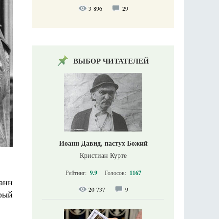
3 896
29
ВЫБОР ЧИТАТЕЛЕЙ
Иоанн Давид, пастух Божий
Кристиан Курте
Рейтинг:
9.9
Голосов:
1167
анн
20 737
9
орый