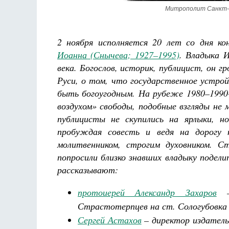
Митрополит Санкт-П
2 ноября исполняется 20 лет со дня к
Иоанна (Снычева; 1927–1995)
. Владыка 
века. Богослов, историк, публицист, он 
Руси, о том, что государственное устро
Разлуки не будет
Фредерика де Грааф
быть богоугодным. На рубеже 1980–1990-
воздухом» свободы, подобные взгляды не 
публицисты не скупились на ярлыки, но
пробуждая совесть и ведя на дорогу 
молитвенником, строгим духовником. 
попросили близко знавших владыку подел
рассказывают:
протоиерей Александр Захаров
– 
Страстотерпцев на ст. Сологубовка
Сергей Астахов
– директор издательс