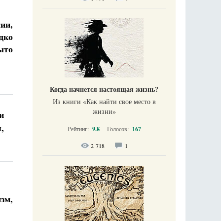
ии,
дко
ыто
Когда начнется настоящая жизнь?
Из книги «Как найти свое место в
жизни​»
и
,
Рейтинг:
9.8
Голосов:
167
2 718
1
зм,