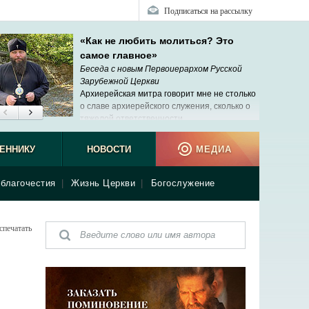
Подписаться на рассылку
«Как не любить молиться? Это
самое главное»
Беседа с новым Первоиерархом Русской
Зарубежной Церкви
Архиерейская митра говорит мне не столько
о славе архиерейского служения, сколько о
тяжелой ответственности.
ЕННИКУ
НОВОСТИ
МЕДИА
благочестия
|
Жизнь Церкви
|
Богослужение
спечатать