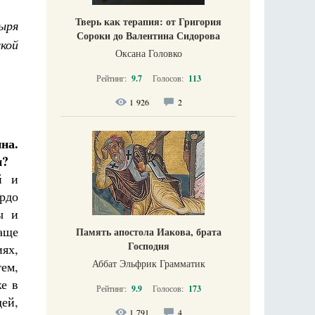
Тверь как терапия: от Григория
ыря
Сороки до Валентина Сидорова
кой
Оксана Головко
Рейтинг:
9.7
Голосов:
113
1 926
2
на.
и?
й и
ердо
ы и
аще
Память апостола Иакова, брата
Господня
иях,
Аббат Эльфрик Грамматик
ем,
же в
Рейтинг:
9.9
Голосов:
173
дей,
1 791
4