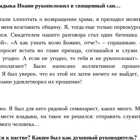
владыка Иоанн рукоположил в священный сан…
тали хлопотать о возвращении храма, я приходил молит
 меня возглавить общину. Я, тогда еще только первокур
лся. Свидетелем нашего разговора стал один батюшка.
ей». «А как узнать волю Божию, отче?» – спрашиваю. 
 просят встать во главе прихода, соглашайся и служи.
 угодно. А если не угодно, то тебя и не рукоположат»
кополагают? Было написано коллективное прошен
Я был уверен, что из этой их затеи ничего не выйдет,
Иоанн удовлетворил их прошение!
но. Я был для него рядовой семинарист, каких много. 
 месте владыки, на такое не решился: отправить служи
омого человека…
ся к пастве? Каким был как духовный руководитель?