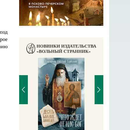
 под
рое
нию
НОВИНКИ ИЗДАТЕЛЬСТВА
«ВОЛЬНЫЙ СТРАННИК»
П
Е
аучись у