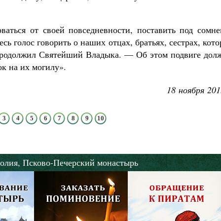
ваться от своей повседневности, поставить под сомне
ь голос говорить о наших отцах, братьях, сестрах, кот
 продолжил Святейший Владыка. — Об этом подвиге дол
ок на их могилу».
18 ноября 201
3
4
5
6
7
8
9
10
олия,
Псково-Печерский монастырь