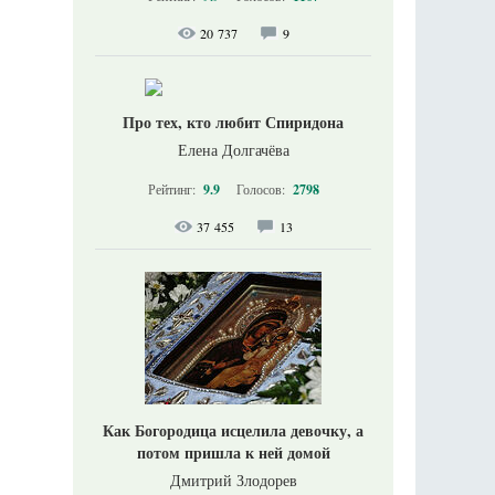
20 737
9
Про тех, кто любит Спиридона
Елена Долгачёва
Рейтинг:
9.9
Голосов:
2798
37 455
13
Как Богородица исцелила девочку, а
потом пришла к ней домой
Дмитрий Злодорев