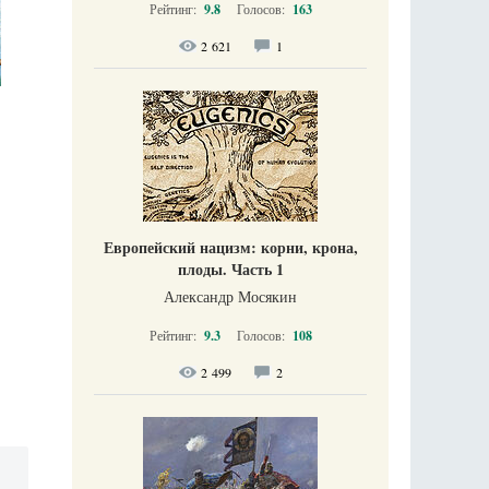
Рейтинг:
9.8
Голосов:
163
2 621
1
Европейский нацизм: корни, крона,
плоды. Часть 1
Александр Мосякин
Рейтинг:
9.3
Голосов:
108
2 499
2