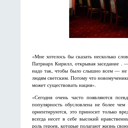
Разлуки не будет
Фредерика де Грааф
«Мне хотелось бы сказать несколько сло
Патриарх Кирилл, открывая заседание . 
надо так, чтобы было слышно всем — не 
людям светским. Потому что новомученики 
может существовать нация».
«Сегодня очень часто появляются псев
популярность обусловлена не более чем
ориентируются, это приносит только вр
всегда несет в себе высокий нравственн
роль героев, которые полагают жизнь сво