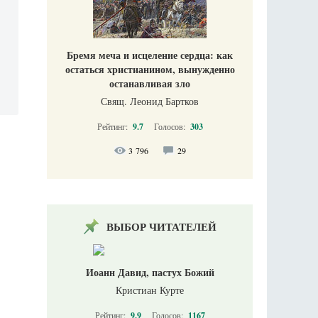
Бремя меча и исцеление сердца: как
остаться христианином, вынужденно
останавливая зло
Свящ. Леонид Бартков
Рейтинг:
9.7
Голосов:
303
3 796
29
ВЫБОР ЧИТАТЕЛЕЙ
Иоанн Давид, пастух Божий
Кристиан Курте
Рейтинг:
9.9
Голосов:
1167