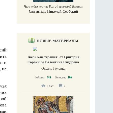
Чего ждет от нас Бог. 10 заповедей Божиих
Святитель Николай Сербский
НОВЫЕ МАТЕРИАЛЫ
ший
рить
Тверь как терапия: от Григория
о и
Сороки до Валентина Сидорова
, не
Оксана Головко
Рейтинг:
9.8
Голосов:
108
чья
1 859
2
них
рой
ова
кими