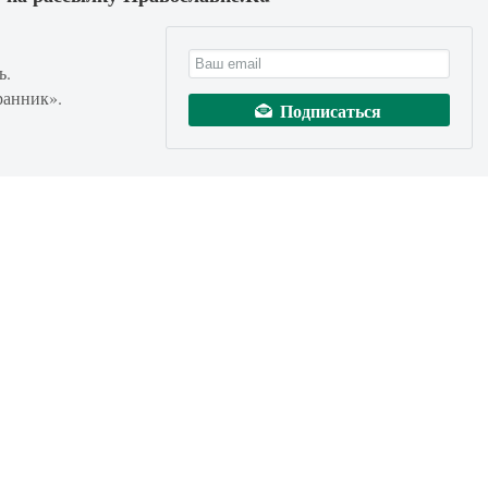
ь.
ранник».