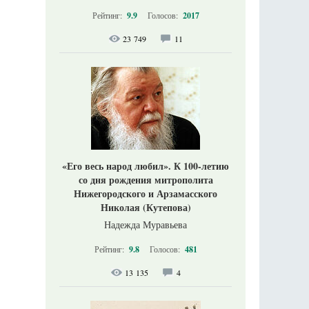
Рейтинг:
9.9
Голосов:
2017
23 749
11
«Его весь народ любил». К 100-летию
со дня рождения митрополита
Нижегородского и Арзамасского
Николая (Кутепова)
Надежда Муравьева
Рейтинг:
9.8
Голосов:
481
13 135
4