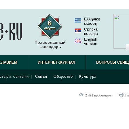
Ελληνική
έκδοση
Српска
верзиjа
English
Православный
version
календарь
СЛАВИЕМ
ИНТЕРНЕТ-ЖУРНАЛ
ВОПРОСЫ СВЯЩ
стыри, святыни
|
Семья
|
Общество
|
Культура
2 492 просмотров
Ра