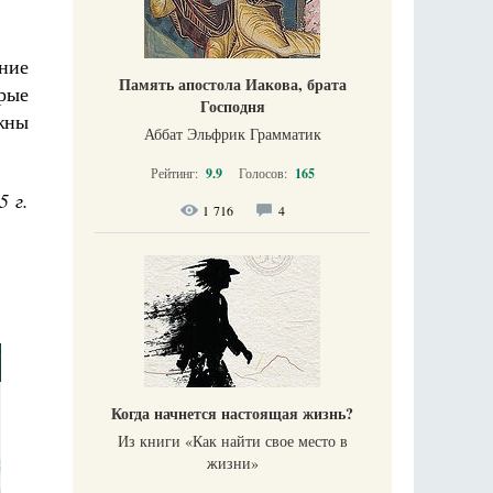
ние
Память апостола Иакова, брата
орые
Господня
жны
Аббат Эльфрик Грамматик
Рейтинг:
9.9
Голосов:
165
5 г.
1 716
4
Когда начнется настоящая жизнь?
Из книги «Как найти свое место в
жизни​»