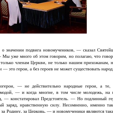
Роман Котов
в о значении подвига новомучеников, — сказал Святей
— Мы уже много об этом говорим, но полагаю, что гово
только членам Церкви, не только нашим прихожанам, н
— это герои, а без героев не может существовать народ
догерои, — не действительно народные герои, а те, 
 модой, — и когда многие, в том числе молодежь, на 
ед, — констатировал Предстоятель. — Но подлинный ге
ый заряд, нравственную силу. Несомненно, именно так
ю за Родину, за Церковь, — и новомученики являются та