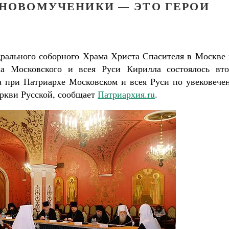
 НОВОМУЧЕНИКИ — ЭТО ГЕРОИ
едрального соборного Храма Христа Спасителя в Москве
ха Московского и всея Руси Кирилла состоялось вто
а при Патриархе Московском и всея Руси по увековече
ркви Русской, сообщает
Патриархия.ru
.
Как найти своё место в жизни
Кирилл Мурышев
Великомученик Георгий Победоносец. Н
святого