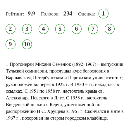
9.9
234
1
Рейтинг:
Голосов:
Оценка:
2
3
4
5
6
7
8
9
10
1
Протоиерей Михаил Семенюк (1892–1967) – выпускник
Тульской семинарии, прослушал курс богословия в
Варшавском, Петербургском и Парижском университетах;
рукоположен во иерея в 1922 г. В 1930-е гг. находился в
ссылках. С 1951 по 1958 гг. настоятель храма св.
Александра Невского в Ялте. С 1958 г. настоятель
Введенской церкви в Керчи, уничтоженной по
распоряжению Н.С. Хрущева в 1961 г. Скончался в Ялте в
1967 г., похоронен на старом городском кладбище.