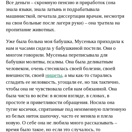
Все деньги – скромную пенсию и приработок (она
знала языки, знала латынь и подрабатывала
машинисткой, печатала диссертации врачам, несмотря
на свои больные после лагеря руки) – она тратила на
пропитание животных.
Уже была больна моя бабушка, Мусенька приходила к
нам и часами сидела у бабушкиной постели. Они о
многом говорили. Мусенька переписывала для
бабушки молитвы, псалмы. Она была деликатным
человеком, очень стеснялась своей болезни, своей
внешности, своей
нищеты
, а мы как-то старались
сгладить ее неловкость, угощали ее, но так тактично,
чтобы она не чувствовала себя нам обязанной. Она
была чиста во всём: в ясном взгляде, в словах, в
простоте и приветливости обращения. Носила она
тугие косички, спрятанные под неизменную плетенную
из белых ниток шапочку, часто ее меняла и плела
новую. О себе она не любила много рассказывать –
время было такое, но если это случалось, то