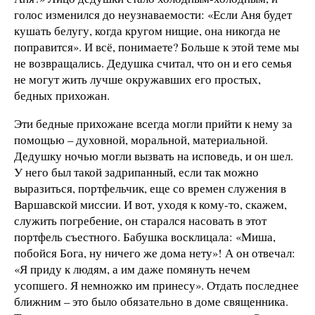
голос изменился до неузнаваемости: «Если Аня будет
кушать белугу, когда кругом нищие, она никогда не
поправится». И всё, понимаете? Больше к этой теме мы
не возвращались. Дедушка считал, что он и его семья
не могут жить лучше окружавших его простых,
бедных прихожан.
Эти бедные прихожане всегда могли прийти к нему за
помощью – духовной, моральной, материальной.
Дедушку ночью могли вызвать на исповедь, и он шел.
У него был такой задрипанный, если так можно
выразиться, портфельчик, еще со времен служения в
Варшавской миссии. И вот, уходя к кому-то, скажем,
служить погребение, он старался насовать в этот
портфель съестного. Бабушка восклицала: «Миша,
побойся Бога, ну ничего же дома нету»! А он отвечал:
«Я приду к людям, а им даже помянуть нечем
усопшего. Я немножко им принесу». Отдать последнее
ближним – это было обязательно в доме священника.