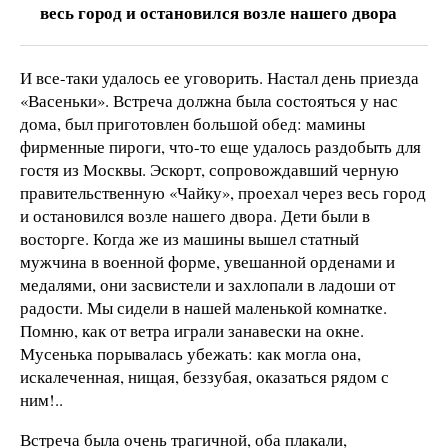
весь город и остановился возле нашего двора
И все-таки удалось ее уговорить. Настал день приезда
«Васеньки». Встреча должна была состояться у нас
дома, был приготовлен большой обед: мамины
фирменные пироги, что-то еще удалось раздобыть для
гостя из Москвы. Эскорт, сопровождавший черную
правительственную «Чайку», проехал через весь город
и остановился возле нашего двора. Дети были в
восторге. Когда же из машины вышел статный
мужчина в военной форме, увешанной орденами и
медалями, они засвистели и захлопали в ладоши от
радости. Мы сидели в нашей маленькой комнатке.
Помню, как от ветра играли занавески на окне.
Мусенька порывалась убежать: как могла она,
искалеченная, нищая, беззубая, оказаться рядом с
ним!..
Встреча была очень трагичной, оба плакали,