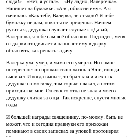
сюда!» – «Нет, я устал». – «Ну ладно, Валерочка».
Напишет на бумажке: «Аня, объясни ему». А я
начинаю: «Как тебе, Валерка, не стыдно? Я тебе
бумажку не дам, пока ты не придешь». Начнем
ругаться, дедушка слушает-слушает: «Давай,
Валерочка, я тебе сам всё объясню». Подходит, меня
от дырки отодвигает и начинает ему в дырку
объяснять, как решать задачу.
Валерка уже умер, и мама его умерла. Но самое
интересное: он прожил свою жизнь в Ялте, иногда
выпивал. И когда выпьет, то брал такси и ехал к
дедушке на могилку, там горько плакал, а потом
приходил ко мне. Он своего отца не знал и моего
дедушку считал за отца. Так искренне, спустя многие
годы!
И большей награды священнику, по-моему, быть не
может, что и сегодня правнуки его прихожан
поминают в своих записках за упокой протоиерея