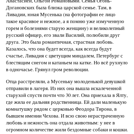
Анастасией, Ольгой Романовыми. Семья Огонь-
Догановских была близка царской семье. Там, в
Ливадии, юная Мусенька (на фотографии ее лицо
такое красивое и нежное, а я помню уже измученную
горем и болезнями старую женщину) и великолепный
русский офицер, его звали Василий, полюбили друг
друга. Это была романтичная, страстная любовь.
Казалось, что она будет всегда, как всегда будут
счастье, Ливадия с цветущим миндалем, Петербург с
блестящим снегом и катаньем на катке. Но всё рухнуло
в одночасье. Грянул гром революции.
Отца расстреляли, а Мусеньку молоденькой девушкой
отправили в лагеря. Из них она вышла искалеченной
старухой спустя почти что 30 лет. Она приехала в Ялту,
где жила ее дальняя родственница. Ей дали маленькую
комнатушку рядом с церковью Феодора Тирона, в
бывшем имении Чехова. И всю свою нерастраченную
любовь и нежность она отдала животным: у нее в
огромном количестве жили бездомные собаки и кошки.