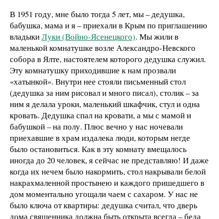
В 1951 году, мне было тогда 5 лет, мы – дедушка,
бабушка, мама и я – приехали в Крым по приглашению
владыки
Луки (Войно-Ясенецкого)
. Мы жили в
маленькой комнатушке возле Александро-Невского
собора в Ялте, настоятелем которого дедушка служил.
Эту комнатушку приходившие к нам прозвали
«хатынкой». Внутри нее стояли письменный стол
(дедушка за ним рисовал и много писал), столик – за
ним я делала уроки, маленький шкафчик, стул и одна
кровать. Дедушка спал на кровати, а мы с мамой и
бабушкой – на полу. Плюс вечно у нас ночевали
приехавшие в храм издалека люди, которым негде
было остановиться. Как в эту комнату вмещалось
иногда до 20 человек, я сейчас не представляю! И даже
когда их нечем было накормить, стол накрывали белой
накрахмаленной простынею и каждого пришедшего в
дом моментально угощали чаем с сахаром. У нас не
было ключа от квартиры: дедушка считал, что дверь
дома священника должна быть открыта всегда – беда