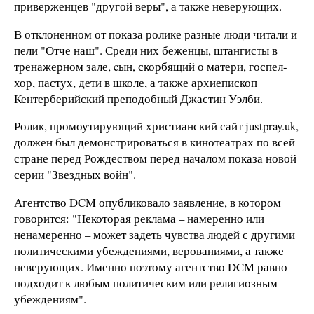
приверженцев "другой веры", а также неверующих.
В отклоненном от показа ролике разные люди читали и
пели "Отче наш". Среди них беженцы, штангисты в
тренажерном зале, cын, скорбящий о матери, госпел-
хор, пастух, дети в школе, а также архиепископ
Кентерберийский преподобный Джастин Уэлби.
Ролик, промоутирующий христианский сайт justpray.uk,
должен был демонстрироваться в кинотеатрах по всей
стране перед Рождеством перед началом показа новой
серии "Звездных войн".
Агентство DCM опубликовало заявление, в котором
говорится: "Некоторая реклама – намеренно или
ненамеренно – может задеть чувства людей с другими
политическими убеждениями, верованиями, а также
неверующих. Именно поэтому агентство DCM равно
подходит к любым политическим или религиозным
убеждениям".