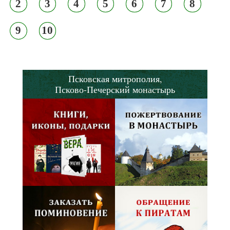
2
3
4
5
6
7
8
9
10
Псковская митрополия,
Псково-Печерский монастырь