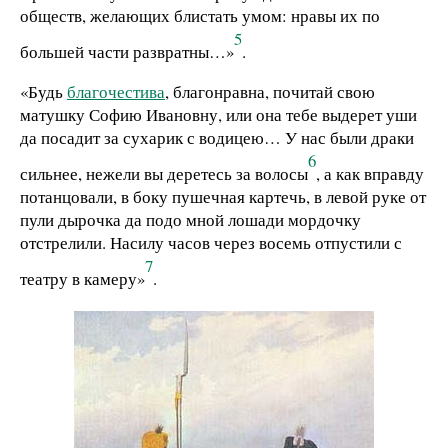
обществ, желающих блистать умом: нравы их по
5
большей части развратны…»
.
«Будь
благочестива
, благонравна, почитай свою
матушку Софию Ивановну, или она тебе выдерет уши
да посадит за сухарик с водицею… У нас были драки
6
сильнее, нежели вы деретесь за волосы
, а как вправду
потанцовали, в боку пушечная картечь, в левой руке от
пули дырочка да подо мной лошади мордочку
отстрелили. Насилу часов через восемь отпустили с
7
театру в камеру»
.