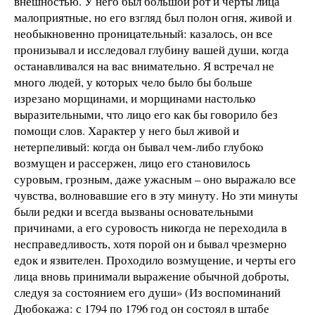
внешностью. У него был большой рот и черты лица
малоприятные, но его взгляд был полон огня, живой и
необыкновенно проницательный: казалось, он все
пронизывал и исследовал глубину вашей души, когда
останавливался на вас внимательно. Я встречал не
много людей, у которых чело было бы больше
изрезано морщинами, и морщинами настолько
выразительными, что лицо его как бы говорило без
помощи слов. Характер у него был живой и
нетерпеливый: когда он бывал чем-либо глубоко
возмущен и рассержен, лицо его становилось
суровым, грозным, даже ужасным – оно выражало все
чувства, волновавшие его в эту минуту. Но эти минуты
были редки и всегда вызваны основательными
причинами, а его суровость никогда не переходила в
несправедливость, хотя порой он и бывал чрезмерно
едок и язвителен. Проходило возмущение, и черты его
лица вновь принимали выражение обычной доброты,
следуя за состоянием его души» (Из воспоминаний
Дюбокажа: с 1794 по 1796 год он состоял в штабе