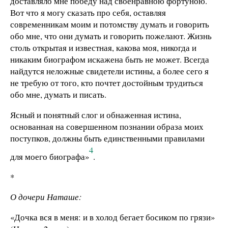
доставляло мне победу над своенравною фортуною.
Вот что я могу сказать про себя, оставляя
современникам моим и потомству думать и говорить
обо мне, что они думать и говорить пожелают. Жизнь
столь открытая и известная, какова моя, никогда и
никаким биографом искажена быть не может. Всегда
найдутся неложные свидетели истины, а более сего я
не требую от того, кто почтет достойным трудиться
обо мне, думать и писать.
Ясный и понятный слог и обнаженная истина,
основанная на совершенном познании образа моих
поступков, должны быть единственными правилами
4
для моего биографа»
.
*
О дочери Наташе:
«Дочка вся в меня: и в холод бегает босиком по грязи»