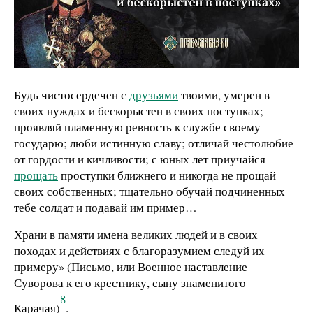
Будь чистосердечен с
друзьями
твоими, умерен в
своих нуждах и бескорыстен в своих поступках;
проявляй пламенную ревность к службе своему
государю; люби истинную славу; отличай честолюбие
от гордости и кичливости; с юных лет приучайся
прощать
проступки ближнего и никогда не прощай
своих собственных; тщательно обучай подчиненных
тебе солдат и подавай им пример…
Храни в памяти имена великих людей и в своих
походах и действиях с благоразумием следуй их
примеру» (Письмо, или Военное наставление
Суворова к его крестнику, сыну знаменитого
8
Карачая)
.