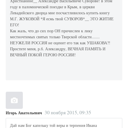
Христианине__ Александре Васильевиче Суворове! в этом
году в паломнической поездке в Крым, в церкви
Левадийского дворца мне посчастливилось купить книгу
М.Г. ЖУКОВОЙ *Я есмь твой СУВОРОВ*__ ЭТО ЖИТИЕ
ЕГО!
Как жаль, что до сих пор ОН причислен к лику
местночтимых святых только Тверской области.......
НЕУЖЕЛИ РОССИЯ не оценит его так как УШАКОВА?!
Простите меня, р.б. Александру, ВЕЧНАЯ ПАМЯТЬ И
ВЕЧНЫЙ ПОКОЙ ГЕРОЮ РОССИИ!
30 ноября 2015, 09:35
Игорь Анатольевич
Дай нам Бог капельку той веры и терпения Ивана