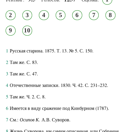
2
3
4
5
6
7
8
9
10
1
Русская старина. 1875. Т. 13. № 5. С. 150.
2
Там же. С. 83.
3
Там же. С. 47.
4
Отечественные записки. 1830. Ч. 42. С. 231–232.
5
Там же. Ч. 2. С. 8.
6
Имеется в виду сражение под Кинбурном (1787).
7
См.:
Осипов К.
А.В. Суворов.
8
Жизнь Суворова, им самим описанная, или Собрание