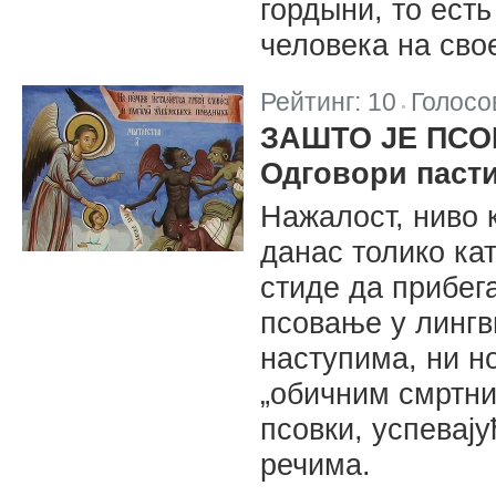
гордыни, то ест
человека на сво
Рейтинг:
10
Голосо
|
ЗАШТО ЈЕ ПСО
Одговори паст
Нажалост, ниво к
данас толико ка
стиде да прибега
псовање у лингв
наступима, ни н
„обичним смртни
псовки, успевај
речима.