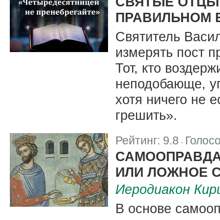
СВЯТЫЕ ОТЦЫ 
ПРАВИЛЬНОМ 
Святитель Васил
измерять пост п
Тот, кто воздерж
неподобающе, уп
хотя ничего не е
грешить».
Рейтинг:
9.8
Голос
|
САМООПРАВДА
ИЛИ ЛОЖНОЕ 
Иеродиакон Кир
В основе самооп