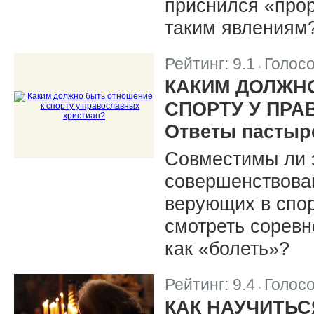
приснился «прор
таким явлениям
Рейтинг:
9.1
Голос
|
КАКИМ ДОЛЖН
СПОРТУ У ПР
Ответы пастыр
Совместимы ли 
совершенствова
верующих в спор
смотреть соревн
как «болеть»?
Рейтинг:
9.4
Голос
|
КАК НАУЧИТЬС