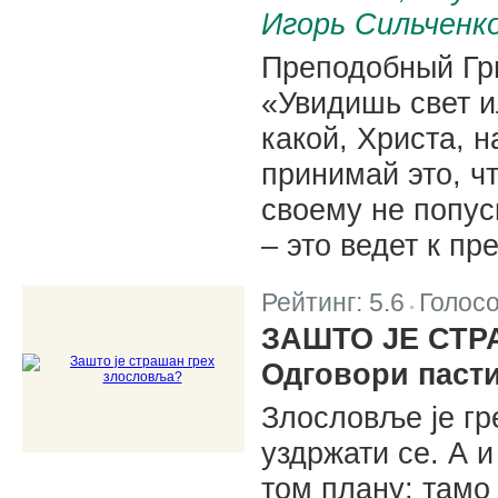
Игорь Сильченк
Преподобный Гр
«Увидишь свет и
какой, Христа, 
принимай это, ч
своему не попус
– это ведет к пр
Рейтинг:
5.6
Голос
|
ЗАШТО ЈЕ СТ
Одговори паст
Злословље је гре
уздржати се. А 
том плану: тамо