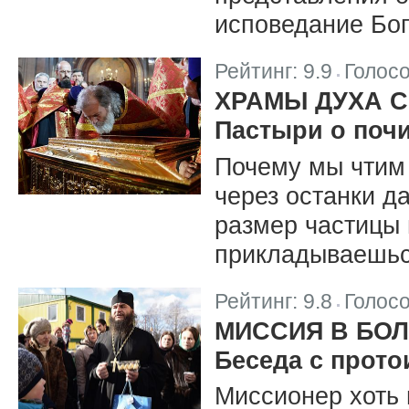
исповедание Бо
Рейтинг:
9.9
Голос
|
ХРАМЫ ДУХА 
Пастыри о поч
Почему мы чтим 
через останки 
размер частицы 
прикладываешь
Рейтинг:
9.8
Голос
|
МИССИЯ В БО
Беседа с прот
Миссионер хоть 