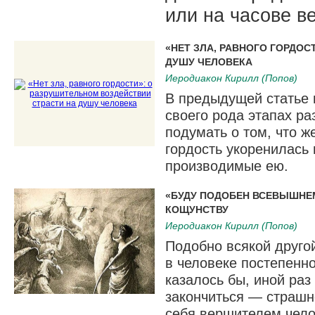
или на часове в
«НЕТ ЗЛА, РАВНОГО ГОРДО
ДУШУ ЧЕЛОВЕКА
Иеродиакон Кирилл (Попов)
В предыдущей статье 
своего рода этапах ра
подумать о том, что ж
гордость укоренилась 
производимые ею.
«БУДУ ПОДОБЕН ВСЕВЫШНЕМ
КОЩУНСТВУ
Иеродиакон Кирилл (Попов)
Подобно всякой другой
в человеке постепенно
казалось бы, иной раз
закончиться — страшн
себя вершителем челов