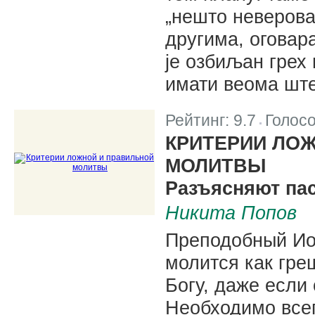
„нешто неверова
другима, оговар
је озбиљан грех 
имати веома ште
Рейтинг:
9.7
Голос
|
КРИТЕРИИ ЛО
МОЛИТВЫ
Разъясняют па
Никита Попов
Преподобный Иоа
молится как гре
Богу, даже если
Необходимо всег