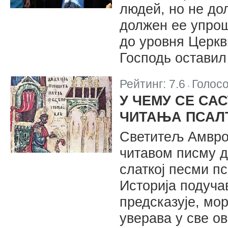
людей, но не до
должен ее упрощ
до уровня Церкв
Господь оставил
Рейтинг:
7.6
Голос
|
У ЧЕМУ СЕ СА
ЧИТАЊА ПСАЛ
Светитељ Амврос
читавом писму д
слаткој песми п
Историја подучав
предсказује, мо
уверава у све о