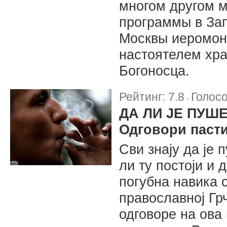
многом другом м
программы в Зап
Москвы иеромон
настоятелем хр
Богоносца.
Рейтинг:
7.8
Голос
|
ДА ЛИ ЈЕ ПУШ
Одговори паст
Сви знају да је
ли ту постоји и 
погубна навика 
православној Гр
одговоре на ова