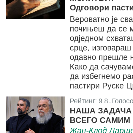
Одговори паст
Вероватно je св
почињеш да се м
одједном схвата
срце, изговараш
одавно прешле н
Како да сачувам
да избегнемо рас
пастири Руске Ц
Рейтинг:
9.8
Голос
|
НАША ЗАДАЧА
ВСЕГО САМИМ
Жан-Клод Ларш