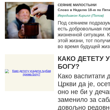
СЕЯНИЕ МИЛОСТЫНИ
Слово в Неделю 18-ю по Пят
Иеродиакон Кирилл (Попов)
Под сеянием подразум
есть добровольная по
жизненной ситуации. 
этой жизни, тот получ
во время будущей жиз
КАКО ДЕТЕТУ 
БОГУ?
Како васпитати 
Цркви да је, осе
оно не би у деч
заменило за сабл
довољно редовно