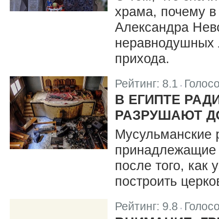
храма, почему в
Александра Нев
неравнодушных 
прихода.
Рейтинг:
8.1
Голос
|
В ЕГИПТЕ РА
РАЗРУШАЮТ Д
Мусульманские 
принадлежащие к
после того, как 
построить церко
Рейтинг:
9.8
Голос
|