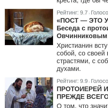
креста, где бы ч
Рейтинг:
9.7
Голос
|
«ПОСТ — ЭТО 
Беседа с прот
Овчинниковым
Христианин всту
собой, со своей
страстями, с со
духами.
Рейтинг:
9.9
Голос
|
ПРОТОИЕРЕЙ И
ПРЕЖДЕ ВСЕГ
О том, что знач