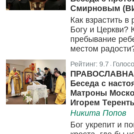
Смирновым (В
Как взрастить в 
Богу и Церкви? К
пребывание ребе
местом радости
Рейтинг:
9.7
Голос
|
ПРАВОСЛАВНА
Беседа с насто
Матроны Моско
Игорем Терент
Никита Попов
Бог укрепит и п