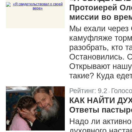
Протоиерей Ол
миссии во вре
Мы ехали через
камуфляже торм
разобрать, кто т
Остановились. 
Открывают нашу
такие? Куда еде
Рейтинг:
9.2
Голос
|
КАК НАЙТИ ДУ
Ответы пастыр
Надо ли активно
духовного наста