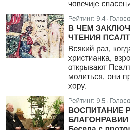
човечије спасењ
Рейтинг:
9.4
Голос
|
В ЧЕМ ЗАКЛЮ
ЧТЕНИЯ ПСАЛ
Всякий раз, ког
христианка, взр
открывают Псалт
молиться, они п
хору.
Рейтинг:
9.5
Голос
|
ВОСПИТАНИЕ Р
БЛАГОНРАВИИ
Беседа с прот