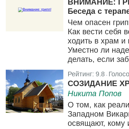
ВНИМАНИЕ: ГР
Беседа с терап
Чем опасен грип
Как вести себя 
ходить в храм и
Уместно ли наде
делать, если за
Рейтинг:
9.8
Голос
|
СОЗИДАНИЕ Х
Никита Попов
О том, как реал
Западном Викари
освящают, кому 