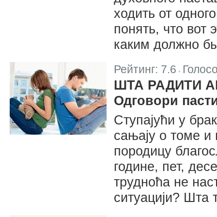
ходить от одного
понять, что вот 
каким должно бы
Рейтинг:
7.6
Голос
|
ШТА РАДИТИ А
Одговори паст
Ступајући у бра
сањају о томе и
породицу благос
године, пет, десе
трудноћа не наст
ситуацији? Шта 