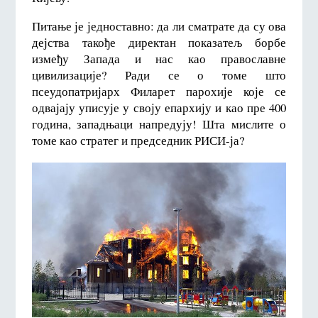
Питање је једноставно: да ли сматрате да су ова
дејства такође директан показатељ борбе
између Запада и нас као православне
цивилизације? Ради се о томе што
псеудопатријарх Филарет парохије које се
одвајају уписује у своју епархију и као пре 400
година, западњаци напредују! Шта мислите о
томе као стратег и председник РИСИ-ја?