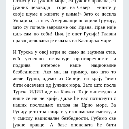
потисну са јужних мора, са јужних праваца, са
јужних цевовода – горе, на Север – «идите у
своје шуме и живите у њима!» Зато се десила
Украјина, зато су Американци освојили Грузију,
зато су почеле заврзламе око Ирана. Иран није
циљ сам по себи! Циљ је опет Русија! Главни
правац деловања је излазак на Каспијско море!
И Турска у овој игри не само да заузима став,
већ успешно остварује противречности и
подрива интересе наше националне
безбедности. Ако ми, на пример, као што то
желе Турци, одемо из Сирије, на крају ћемо
бити одсечени од јужних мора. Зато што после
Турске ИДИЛ иде на Кавказ. То је очигледно и
више се ни не крије. Даље ће нас потиснути с
наших последњих излаза на Црно море. За
Русију је то трагедија и у економском смислу, и
у смислу националне безбедности. Губимо све
јужне правце. А базе опонената ће бити