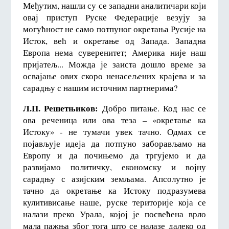
Међутим, нашли су се западни аналитичари који
овај приступ Руске Федерације везују за
могућност не само потпуног окретања Русије на
Исток, већ и окретање од Запада. Западна
Европа нема суверенитет; Америка није наш
пријатељ... Можда је заиста дошло време за
освајање ових скоро ненасељених крајева и за
сарадњу с нашим источним партнерима?
Л.П. Решетњиков:
Добро питање. Код нас се
ова реченица или ова теза – «окретање ка
Истоку» - не тумачи увек тачно. Одмах се
појављује идеја да потпуно заборављамо на
Европу и да почињемо да тргујемо и да
развијамо политичку, економску и војну
сарадњу с азијским земљама. Апсолутно је
тачно да окретање ка Истоку подразумева
кулитивисање наше, руске територије која се
налази преко Урала, којој је посвећена врло
мала пажња због тога што се налазе далеко од