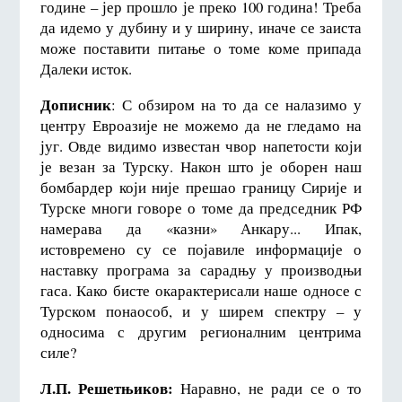
године – јер прошло је преко 100 година! Треба
да идемо у дубину и у ширину, иначе се заиста
може поставити питање о томе коме припада
Далеки исток.
Дописник
: С обзиром на то да се налазимо у
центру Евроазије не можемо да не гледамо на
југ. Овде видимо известан чвор напетости који
је везан за Турску. Након што је оборен наш
бомбардер који није прешао границу Сирије и
Турске многи говоре о томе да председник РФ
намерава да «казни» Анкару... Ипак,
истовремено су се појавиле информације о
наставку програма за сарадњу у производњи
гаса. Како бисте окарактерисали наше односе с
Турском понаособ, и у ширем спектру – у
односима с другим регионалним центрима
силе?
Л.П. Решетњиков:
Наравно, не ради се о то