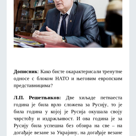
Дописник
: Како бисте окарактерисали тренутне
односе с блоком НАТО и његовим европским
представницима?
Л.П. Решетњиков:
Две хиљаде петнаеста
година је била врло сложена за Русију, то је
била година у којој је Русија окушала своју
чврстоћу и издржљивост. И ова година је за
Русију била успешна без обзира на све – на
догађаје везане за Украјину, на догађаје везане