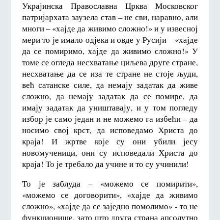
Украјинска Православна Црква Московског
патријархата заузела став – не сви, наравно, али
многи – «хајде да живимо сложно!» и у извесној
мери то је имало одјека и овде у Русији – «хајде
да се помиримо, хајде да живимо сложно!» У
томе се огледа несхватање циљева друге стране,
несхватање да се иза те стране не стоје људи,
већ сатанске силе, да немају задатак да живе
сложно, да немају задатак да се помире, да
имају задатак да уништавају, и у том погледу
избор је само један и не можемо га избећи – да
носимо свој крст, да исповедамо Христа до
краја! И жртве које су они убили јесу
новомученици, они су исповедали Христа до
краја! То је требало да учине и то су учинили!
То је заблуда – «можемо се помирити»,
«можемо се договорити», «хајде да живимо
сложно», «хајде да се заједно помолимо» - то не
функционише, зато што друга страна апсолутно