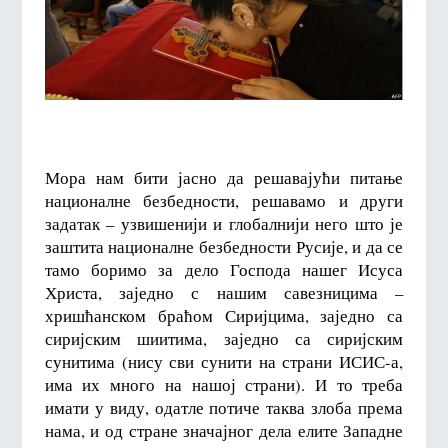
Мора нам бити јасно да решавајући питање
националне безбедности, решавамо и други
задатак – узвишенији и глобалнији него што је
заштита националне безбедности Русије, и да се
тамо боримо за дело Господа нашег Исуса
Христа, заједно с нашим савезницима –
хришћанском браћом Сиријцима, заједно са
сиријским шиитима, заједно са сиријским
сунитима (нису сви сунити на страни ИСИС-а,
има их много на нашој страни). И то треба
имати у виду, одатле потиче таква злоба према
нама, и од стране значајног дела елите Западне