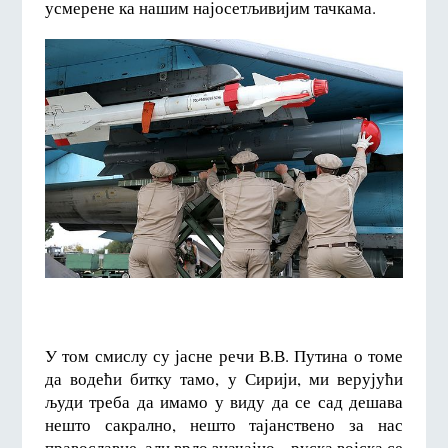
усмерене ка нашим најосетљивијим тачкама.
У том смислу су јасне речи В.В. Путина о томе
да водећи битку тамо, у Сирији, ми верујући
људи треба да имамо у виду да се сад дешава
нешто сакрално, нешто тајанствено за нас
православце, али врло значајно – руска војска се