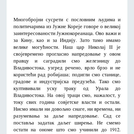
Многобројни сусрети с пословним људима и
политичарима из Јужне Кореје говоре о великој
заинтересованости Јужнокореанаца. Ово важи и
за Кину, као и за Индију. Зато тамо имамо
велике могућности. Наш цар Николај II је
својевремено прогласио напредовање у овом
правцу и саградили смо железницу до
Владивостока, узгред речено, врло брзо и не
користећи рад робијаша; подигли смо станице,
градове и индустријска предузећа. Тако смо
култививали уску траку од Урала до
Владивостока. На овој траци смо, нажалост, у
току свих година совјетске власти и остали.
Нисмо имали ни довољно снаге, ни времена, ни
разумевања за даље напредовање. Сад се
поставља задатак даљег ширења. Не смемо
остати на ономе што смо учинили до 1912.