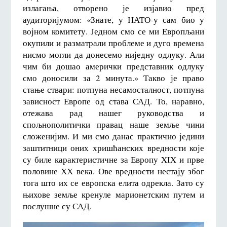
излагања, отворено је изјавио пред
аудиторијумом: «Знате, у НАТО-у сам био у
војном комитету. Једном смо се ми Европљани
окупили и разматрали проблеме и дуго времена
нисмо могли да донесемо ниједну одлуку. Али
чим би дошао амерички представник одлуку
смо доносили за 2 минута.» Такво је право
стање ствари: потпуна несамосталност, потпуна
зависност Европе од става САД. То, наравно,
отежава рад нашег руководства и
спољнополитички правац наше земље чини
сложенијим. И ми смо данас практично једини
заштитници оних хришћанских вредности које
су биле карактеристичне за Европу XIX и прве
половине ХХ века. Ове вредности нестају због
тога што их се европска елита одрекла. Зато су
њихове земље кренуле марионетским путем и
послушне су САД.