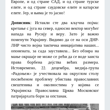
Европе, и од стране САД, и од стране турске
елите, и од стране саудовске елите и катарске
елите. Јер, и њима је то јасно!
Дописник
: Истакли сте два кључна појма:
кретање с југа на север, односно вектор могућег
напада на Русију и веру. Зато је важно
поменути Украјину. Видимо да се на оси ДНР-
ЛНР чисто војна тактичка иницијатива наших...
опонената, за сада зауставила... Без обзира на
мање окршаје не може се рећи да се воде заиста
права борбена дејства већих размера.
Истовремено, 22. децембра, медија-група
«Радоњеж» је учествовала на округлом столу
посвећеном проблему убистава православних
свештеника и околностима у којима се
Украјинска Православна Црква Московског
патријархата бори за опстанак.