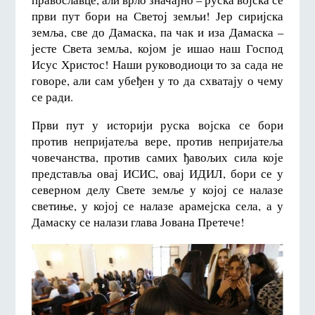
први пут бори на Светој земљи! Јер сиријска
земља, све до Дамаска, па чак и иза Дамаска –
јесте Света земља, којом је ишао наш Господ
Исус Христос! Наши руководиоци то за сада не
говоре, али сам убеђен у то да схватају о чему
се ради.
Први пут у историји руска војска се бори
против непријатеља вере, против непријатеља
човечанства, против самих ђавољих сила које
представља овај ИСИС, овај ИДИЛ, бори се у
северном делу Свете земље у којој се налазе
светиње, у којој се налазе арамејска села, а у
Дамаску се налази глава Јована Претече!