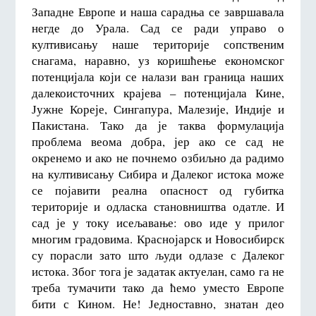
Западне Европе и наша сарадња се завршавала
негде до Урала. Сад се ради управо о
култивисању наше територије сопственим
снагама, наравно, уз коришћење економског
потенцијала који се налази ван граница наших
далекоисточних крајева – потенцијала Кине,
Јужне Кореје, Сингапура, Малезије, Индије и
Пакистана. Тако да је таква формулација
проблема веома добра, јер ако се сад не
окренемо и ако не почнемо озбиљно да радимо
на култивисању Сибира и Далеког истока може
се појавити реална опасност од губитка
територије и одласка становништва одатле. И
сад је у току исељавање: ово иде у прилог
многим градовима. Краснојарск и Новосибирск
су порасли зато што људи одлазе с Далеког
истока. Због тога је задатак актуелан, само га не
треба тумачити тако да ћемо уместо Европе
бити с Кином. Не! Једноставно, знатан део