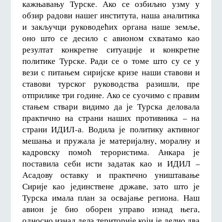
кажњавању Турске. Ако се озбиљно узму у
обзир радови нашег института, наша аналитика
и закључци руководећих органа наше земље,
оно што се десило с авионом схватамо као
резултат конкретне ситуације и конкретне
политике Турске. Ради се о томе што су се у
вези с питањем сиријске кризе наши ставови и
ставови турског руководства разишли, пре
отприлике три године. Ако се суочимо с правим
стањем ствари видимо да је Турска деловала
практично на страни наших противника – на
страни ИДИЛ-а. Водила је политику активног
мешања и пружала је материјалну, моралну и
кадровску помоћ терористима. Анкара је
поставила себи исти задатак као и ИДИЛ –
Асадову оставку и практично уништавање
Сирије као јединствене државе, зато што је
Турска имала план за освајање региона. Наш
авион је био оборен управо изнад њега,
односно изнад дела територије који је делио два