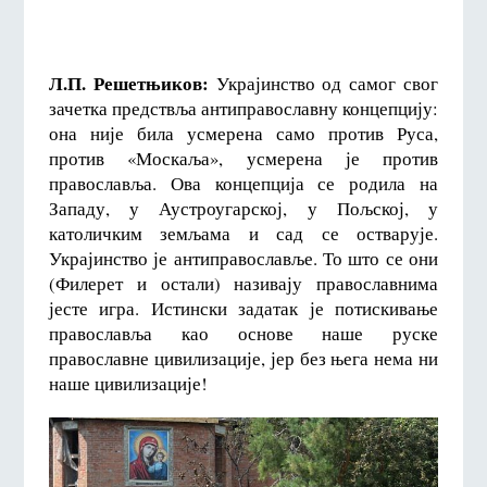
Л.П. Решетњиков:
Украјинство од самог свог
зачетка предствља антиправославну концепцију:
она није била усмерена само против Руса,
против «Москаља», усмерена је против
православља. Ова концепција се родила на
Западу, у Аустроугарској, у Пољској, у
католичким земљама и сад се остварује.
Украјинство је антиправославље. То што се они
(Филерет и остали) називају православнима
јесте игра. Истински задатак је потискивање
православља као основе наше руске
православне цивилизације, јер без њега нема ни
наше цивилизације!