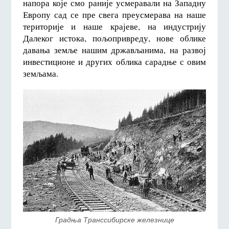
напора које смо раније усмеравали на Западну
Европу сад се пре свега преусмерава на наше
територије и наше крајеве, на индустрију
Далеког истока, пољопривреду, нове облике
давања земље нашим држављанима, на развој
инвестиционе и других облика сарадње с овим
земљама.
Градња Транссибирске железнице