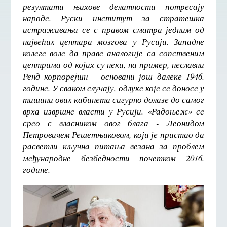
резултати њихове делатности потресају
народе. Руски институт за стратешка
истраживања се с правом сматра једним од
највећих центара мозгова у Русији. Западне
колеге воле да праве аналогије са сопственим
центрима од којих су неки, на пример, неславни
Ренд корпореjшн – основани још далеке 1946.
године. У сваком случају, одлуке које се доносе у
тишини ових кабинета сигурно долазе до самог
врха извршне власти у Русији. «Радоњеж» се
срео с власником овог блага - Леонидом
Петровичем Решетњиковом, који је пристао да
расветли кључна питања везана за проблем
међународне безбедности почетком 2016.
године.