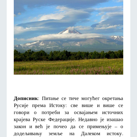
Дописник
: Питање се тиче могућег окретања
Русије према Истоку: све више и више се
говори о потреби за освајањем источних
крајева Руске Федерације. Недавно је изашао
закон и већ је почео да се примењује – о
додељивању земље на Далеком истоку.