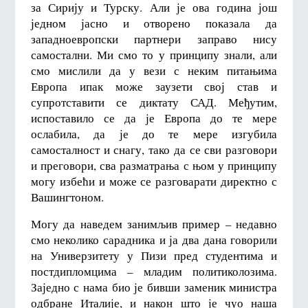
за Сирију и Турску. Али је ова година још
једном јасно и отворено показала да
западноевропски партнери заправо нису
самостални. Ми смо то у принципу знали, али
смо мислили да у вези с неким питањима
Европа ипак може заузети свој став и
супротставити се диктату САД. Међутим,
испоставило се да је Европа до те мере
ослабила, да је до те мере изгубила
самосталност и снагу, тако да се сви разговори
и преговори, сва разматрања с њом у принципу
могу избећи и може се разговарати директно с
Вашингтоном.
Могу да наведем занимљив пример – недавно
смо неколико сарадника и ја два дана говорили
на Универзитету у Пизи пред студентима и
постдипломцима – младим политиколозима.
Заједно с нама био је бивши заменик министра
одбране Италије, и након што је чуо наша