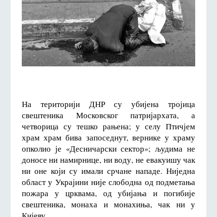
На територији ДНР су убијена тројица
свештеника Московског патријархата, а
четворица су тешко рањена; у селу Птичјем
храм храм бива запоседнут, вернике у храму
опколио је «Десничарски сектор»; људима не
доносе ни намирнице, ни воду, не евакуишу чак
ни оне који су имали срчане нападе. Ниједна
област у Украјини није слободна од подметања
пожара у црквама, од убијања и погибије
свештеника, монаха и монахиња, чак ни у
Кијеву.