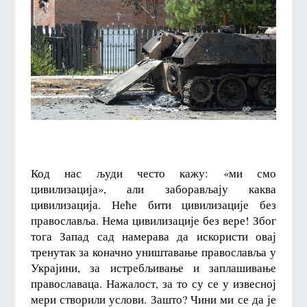
Код нас људи често кажу: «ми смо
цивилизација», али заборављају каква
цивилизација. Неће бити цивилизације без
православља. Нема цивилизације без вере! Због
тога Запад сад намерава да искористи овај
тренутак за коначно уништавање православља у
Украјини, за истребљивање и заплашивање
православаца. Нажалост, за то су се у извесној
мери створили услови. Зашто? Чини ми се да је