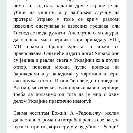
нема тај задатак; задатак друге стране је да
убије, да уништи, а у најбољем случају да
протера! Управо у томе се крију разлози
извесних одступања и извесних грешака, али
Господ се не да ружити! Апсолутно сам сигуран
да основна маса верника који припадају УПЦ
МП снажно брани Христа и држи се
православља. Они неће издати Бога! Управо они
су једина и реална снага у Украјини која пружа
отпор, понекад можда ћутке понекад на
барикадама и у нападима, у чврстини и вери,
али пружа отпор! И они ће свеједно победити.
Али ми, московски, руски православни верници,
треба да полазимо од тога да је мир с овим
делом Украјине практично немогућ.
Свима честитам Божић! А «Радоњежу» желим
да настави огроман и потребан рад за све нас, за
руске патриоте, који верују у будућност Русије!