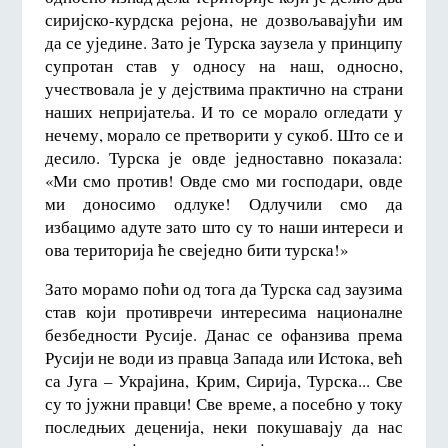
сиријско-курдска рејона, не дозвољавајући им
да се уједине. Зато је Турска заузела у принципу
супротан став у односу на наш, односно,
учествовала је у дејствима практично на страни
наших непријатеља. И то се морало огледати у
нечему, морало се претворити у сукоб. Што се и
десило. Турска је овде једноставно показала:
«Ми смо против! Овде смо ми господари, овде
ми доносимо одлуке! Одлучили смо да
избацимо адуте зато што су то наши интереси и
ова територија ће свеједно бити турска!»
Зато морамо поћи од тога да Турска сад заузима
став који противречи интересима националне
безбедности Русије. Данас се офанзива према
Русији не води из правца Запада или Истока, већ
са Југа – Украјина, Крим, Сирија, Турска... Све
су то јужни правци! Све време, а посебно у току
последњих деценија, неки покушавају да нас